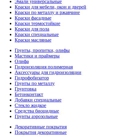
Эмали универсальные
Краски для мебели, окон и дверей
Краски по металлу и ржавчине
Краски фасадные
Краски термостойкие
Краски для пола
Краски специальные
Краски масляные
Грунты, пропитки, олифы
Мастики и праймеры
Олифа
Гидроизоляция полимерная
Аксессуары для гидроизоляции
Гидрофобизатор
Грунты по металлу
Грунтовка
Бетонконтакт
Добавки специальные
Стекло жидкое
Средства биоцидные
Грунты аэрозольные
Декоративные покрытия
Покрытия декоративные