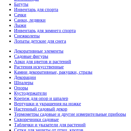
Батуты
Инвентарь для спорта
Сачки
Санки, ледянки
Лыжи
Инвентарь для зимнего спорта
Снежколепы
Лопаты детские для снега
Декоративные элементы
Садовые фигуры
Арки для цветов и растений
Растения искусственные
Камни декоративные, ракушки, стразы
Декорации
Шпалеры
Опоры
Кустодержатели
Крепеж для опор и шпалер
Вертушки и украшения на ножке
Настенный садовый декор
Термометры садовые и другие измерительные приборы
Скворечники садовые
Таблички и указатели для растений
Сетки для защиты от птиц, кротов