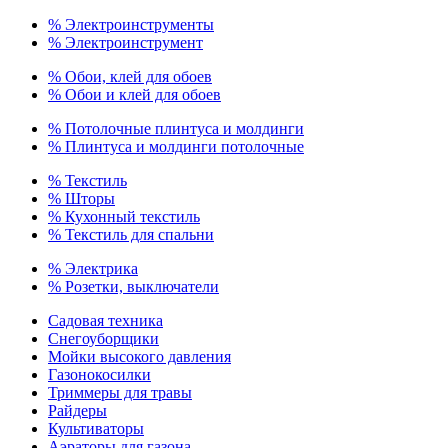
% Электроинструменты
% Электроинструмент
% Обои, клей для обоев
% Обои и клей для обоев
% Потолочные плинтуса и молдинги
% Плинтуса и молдинги потолочные
% Текстиль
% Шторы
% Кухонный текстиль
% Текстиль для спальни
% Электрика
% Розетки, выключатели
Садовая техника
Снегоуборщики
Мойки высокого давления
Газонокосилки
Триммеры для травы
Райдеры
Культиваторы
Аэраторы для газона