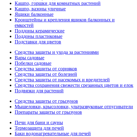
Кашпо, горшки для комнатных растений
Кашпо, вазоны уличные
Ящики балконные
Кронштейны и крепления ящиков балконных и
емкостей
Поддоны керамические
Поддоны пластиковые
Подставки для цветов
Средства защиты и ухода за растениями
Вары садовые
Побелки садовые
Средства защиты от сорняков
Средства защиты от болезней
Средства защиты от насекомых и вредителей
Средства сохранения свежести срезанных цветов и елок
Подвязки для растений
Средства защиты от грызунов
Мышеловки, крысоловки, ультразвуковые отпугиватели
Препараты защиты от грызунов
Печи для бани и сауны
Термозащита для печей
Баки водонагревательные для печей