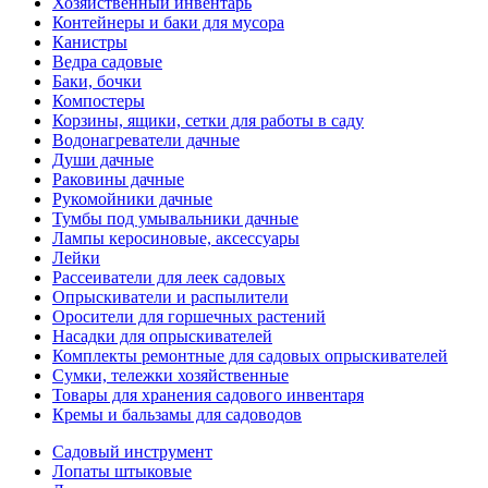
Хозяйственный инвентарь
Контейнеры и баки для мусора
Канистры
Ведра садовые
Баки, бочки
Компостеры
Корзины, ящики, сетки для работы в саду
Водонагреватели дачные
Души дачные
Раковины дачные
Рукомойники дачные
Тумбы под умывальники дачные
Лампы керосиновые, аксессуары
Лейки
Рассеиватели для леек садовых
Опрыскиватели и распылители
Оросители для горшечных растений
Насадки для опрыскивателей
Комплекты ремонтные для садовых опрыскивателей
Сумки, тележки хозяйственные
Товары для хранения садового инвентаря
Кремы и бальзамы для садоводов
Садовый инструмент
Лопаты штыковые