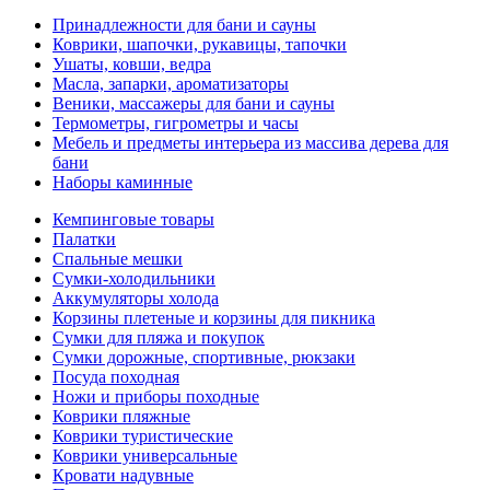
Принадлежности для бани и сауны
Коврики, шапочки, рукавицы, тапочки
Ушаты, ковши, ведра
Масла, запарки, ароматизаторы
Веники, массажеры для бани и сауны
Термометры, гигрометры и часы
Мебель и предметы интерьера из массива дерева для
бани
Наборы каминные
Кемпинговые товары
Палатки
Спальные мешки
Сумки-холодильники
Аккумуляторы холода
Корзины плетеные и корзины для пикника
Сумки для пляжа и покупок
Сумки дорожные, спортивные, рюкзаки
Посуда походная
Ножи и приборы походные
Коврики пляжные
Коврики туристические
Коврики универсальные
Кровати надувные