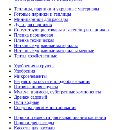
Теплицы, парники и укрывные материалы
Готовые парники и теплицы
Минипарники для рассады
Дуги для парников
Сопутствующие товары для теплиц и парников
Пленка парниковая
Пленка техническая
Нетканые укрывные материалы
Нетканые укрывные материалы мерные
Тенты хозяйственные
Удобрения и грунты
Удобрения
Микроэлементы
Регуляторы роста и плодообразования
Готовые почвогрунты
Мульча, примеси, субстратные компоненты
Дренаж садовый
Гели водные
Средства для компостирования
Горшки и емкости для выращивания растений
Горшки для рассады
Кассеты для рассады