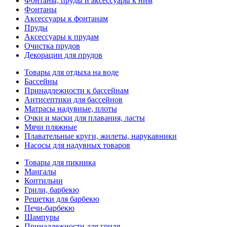
Фонтаны, пруды и аксессуары к ним
Фонтаны
Аксессуары к фонтанам
Пруды
Аксессуары к прудам
Очистка прудов
Декорации для прудов
Товары для отдыха на воде
Бассейны
Принадлежности к бассейнам
Антисептики для бассейнов
Матраcы надувные, плоты
Очки и маски для плавания, ласты
Мячи пляжные
Плавательные круги, жилеты, нарукавники
Насосы для надувных товаров
Товары для пикника
Мангалы
Коптильни
Грили, барбекю
Решетки для барбекю
Печи-барбекю
Шампуры
Принадлежности для гриля