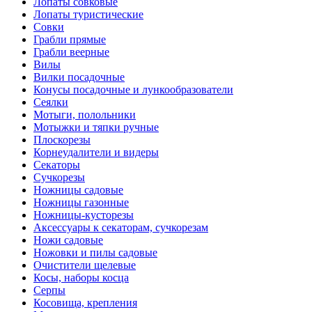
Лопаты совковые
Лопаты туристические
Совки
Грабли прямые
Грабли веерные
Вилы
Вилки посадочные
Конусы посадочные и лункообразователи
Сеялки
Мотыги, полольники
Мотыжки и тяпки ручные
Плоскорезы
Корнеудалители и видеры
Секаторы
Сучкорезы
Ножницы садовые
Ножницы газонные
Ножницы-кусторезы
Аксессуары к секаторам, сучкорезам
Ножи садовые
Ножовки и пилы садовые
Очистители щелевые
Косы, наборы косца
Серпы
Косовища, крепления