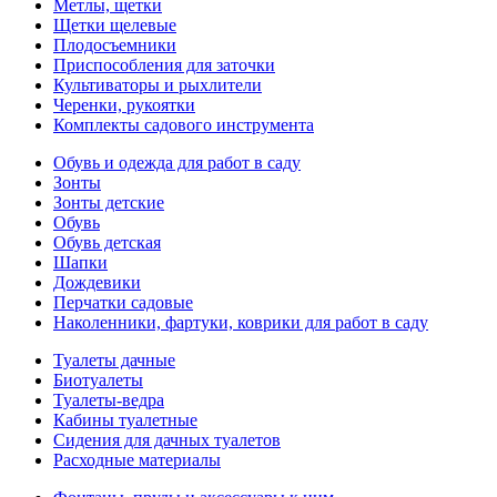
Метлы, щетки
Щетки щелевые
Плодосъемники
Приспособления для заточки
Культиваторы и рыхлители
Черенки, рукоятки
Комплекты садового инструмента
Обувь и одежда для работ в саду
Зонты
Зонты детские
Обувь
Обувь детская
Шапки
Дождевики
Перчатки садовые
Наколенники, фартуки, коврики для работ в саду
Туалеты дачные
Биотуалеты
Туалеты-ведра
Кабины туалетные
Сидения для дачных туалетов
Расходные материалы