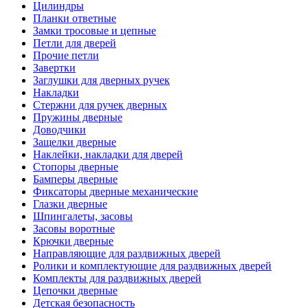
Цилиндры
Планки ответные
Замки тросовые и цепные
Петли для дверей
Прочие петли
Завертки
Заглушки для дверных ручек
Накладки
Стержни для ручек дверных
Пружины дверные
Доводчики
Защелки дверные
Наклейки, накладки для дверей
Стопоры дверные
Бамперы дверные
Фиксаторы дверные механические
Глазки дверные
Шпингалеты, засовы
Засовы воротные
Крючки дверные
Направляющие для раздвижных дверей
Ролики и комплектующие для раздвижных дверей
Комплекты для раздвижных дверей
Цепочки дверные
Детская безопасность