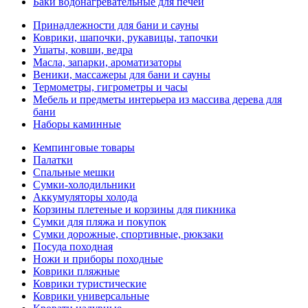
Баки водонагревательные для печей
Принадлежности для бани и сауны
Коврики, шапочки, рукавицы, тапочки
Ушаты, ковши, ведра
Масла, запарки, ароматизаторы
Веники, массажеры для бани и сауны
Термометры, гигрометры и часы
Мебель и предметы интерьера из массива дерева для
бани
Наборы каминные
Кемпинговые товары
Палатки
Спальные мешки
Сумки-холодильники
Аккумуляторы холода
Корзины плетеные и корзины для пикника
Сумки для пляжа и покупок
Сумки дорожные, спортивные, рюкзаки
Посуда походная
Ножи и приборы походные
Коврики пляжные
Коврики туристические
Коврики универсальные