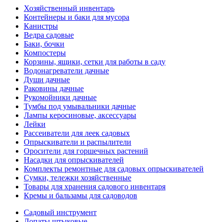
Хозяйственный инвентарь
Контейнеры и баки для мусора
Канистры
Ведра садовые
Баки, бочки
Компостеры
Корзины, ящики, сетки для работы в саду
Водонагреватели дачные
Души дачные
Раковины дачные
Рукомойники дачные
Тумбы под умывальники дачные
Лампы керосиновые, аксессуары
Лейки
Рассеиватели для леек садовых
Опрыскиватели и распылители
Оросители для горшечных растений
Насадки для опрыскивателей
Комплекты ремонтные для садовых опрыскивателей
Сумки, тележки хозяйственные
Товары для хранения садового инвентаря
Кремы и бальзамы для садоводов
Садовый инструмент
Лопаты штыковые