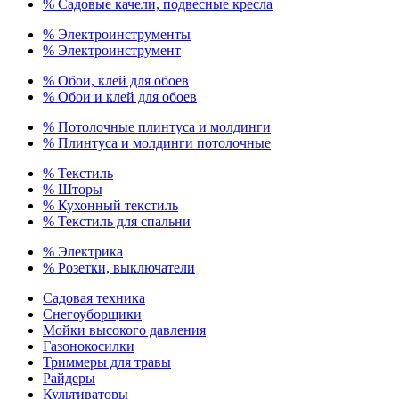
% Садовые качели, подвесные кресла
% Электроинструменты
% Электроинструмент
% Обои, клей для обоев
% Обои и клей для обоев
% Потолочные плинтуса и молдинги
% Плинтуса и молдинги потолочные
% Текстиль
% Шторы
% Кухонный текстиль
% Текстиль для спальни
% Электрика
% Розетки, выключатели
Садовая техника
Снегоуборщики
Мойки высокого давления
Газонокосилки
Триммеры для травы
Райдеры
Культиваторы