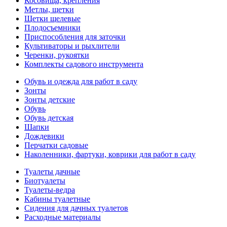
Косовища, крепления
Метлы, щетки
Щетки щелевые
Плодосъемники
Приспособления для заточки
Культиваторы и рыхлители
Черенки, рукоятки
Комплекты садового инструмента
Обувь и одежда для работ в саду
Зонты
Зонты детские
Обувь
Обувь детская
Шапки
Дождевики
Перчатки садовые
Наколенники, фартуки, коврики для работ в саду
Туалеты дачные
Биотуалеты
Туалеты-ведра
Кабины туалетные
Сидения для дачных туалетов
Расходные материалы