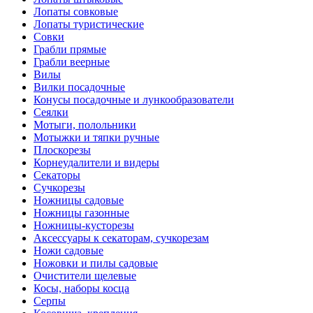
Лопаты совковые
Лопаты туристические
Совки
Грабли прямые
Грабли веерные
Вилы
Вилки посадочные
Конусы посадочные и лункообразователи
Сеялки
Мотыги, полольники
Мотыжки и тяпки ручные
Плоскорезы
Корнеудалители и видеры
Секаторы
Сучкорезы
Ножницы садовые
Ножницы газонные
Ножницы-кусторезы
Аксессуары к секаторам, сучкорезам
Ножи садовые
Ножовки и пилы садовые
Очистители щелевые
Косы, наборы косца
Серпы