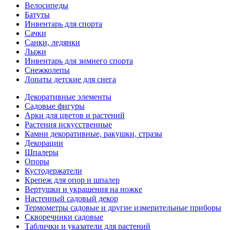
Велосипеды
Батуты
Инвентарь для спорта
Сачки
Санки, ледянки
Лыжи
Инвентарь для зимнего спорта
Снежколепы
Лопаты детские для снега
Декоративные элементы
Садовые фигуры
Арки для цветов и растений
Растения искусственные
Камни декоративные, ракушки, стразы
Декорации
Шпалеры
Опоры
Кустодержатели
Крепеж для опор и шпалер
Вертушки и украшения на ножке
Настенный садовый декор
Термометры садовые и другие измерительные приборы
Скворечники садовые
Таблички и указатели для растений