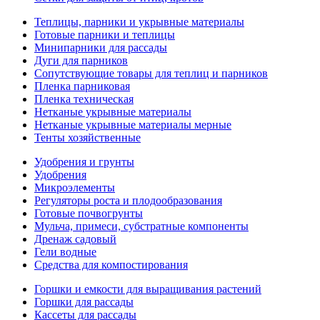
Теплицы, парники и укрывные материалы
Готовые парники и теплицы
Минипарники для рассады
Дуги для парников
Сопутствующие товары для теплиц и парников
Пленка парниковая
Пленка техническая
Нетканые укрывные материалы
Нетканые укрывные материалы мерные
Тенты хозяйственные
Удобрения и грунты
Удобрения
Микроэлементы
Регуляторы роста и плодообразования
Готовые почвогрунты
Мульча, примеси, субстратные компоненты
Дренаж садовый
Гели водные
Средства для компостирования
Горшки и емкости для выращивания растений
Горшки для рассады
Кассеты для рассады