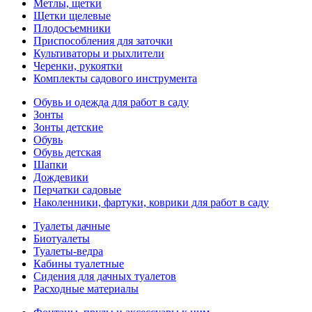
Метлы, щетки
Щетки щелевые
Плодосъемники
Приспособления для заточки
Культиваторы и рыхлители
Черенки, рукоятки
Комплекты садового инструмента
Обувь и одежда для работ в саду
Зонты
Зонты детские
Обувь
Обувь детская
Шапки
Дождевики
Перчатки садовые
Наколенники, фартуки, коврики для работ в саду
Туалеты дачные
Биотуалеты
Туалеты-ведра
Кабины туалетные
Сидения для дачных туалетов
Расходные материалы