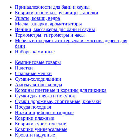
Принадлежности для бани и сауны
Коврики, шапочки, рукавицы, тапочки
Ушаты, ковши, ведра
Масла, запарки, ароматизаторы
Веники, массажеры для бани и сауны
Термометры, гигрометры и часы
Мебель и предметы интерьера из массива дерева для
бани
Наборы каминные
Кемпинговые товары
Палатки
Спальные мешки
Сумки-холодильники
Аккумуляторы холода
Корзины плетеные и корзины для пикника
Сумки для пляжа и покупок
Сумки дорожные, спортивные, рюкзаки
Посуда походная
Ножи и приборы походные
Коврики пляжные
Коврики туристические
Коврики универсальные
Кровати надувные