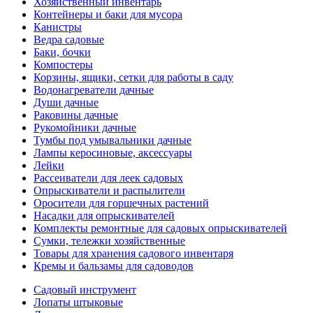
Хозяйственный инвентарь
Контейнеры и баки для мусора
Канистры
Ведра садовые
Баки, бочки
Компостеры
Корзины, ящики, сетки для работы в саду
Водонагреватели дачные
Души дачные
Раковины дачные
Рукомойники дачные
Тумбы под умывальники дачные
Лампы керосиновые, аксессуары
Лейки
Рассеиватели для леек садовых
Опрыскиватели и распылители
Оросители для горшечных растений
Насадки для опрыскивателей
Комплекты ремонтные для садовых опрыскивателей
Сумки, тележки хозяйственные
Товары для хранения садового инвентаря
Кремы и бальзамы для садоводов
Садовый инструмент
Лопаты штыковые