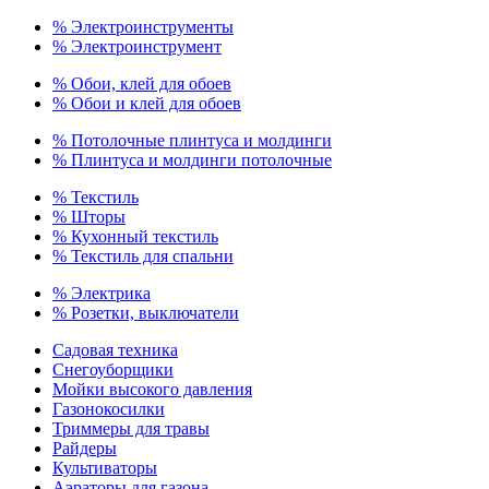
% Электроинструменты
% Электроинструмент
% Обои, клей для обоев
% Обои и клей для обоев
% Потолочные плинтуса и молдинги
% Плинтуса и молдинги потолочные
% Текстиль
% Шторы
% Кухонный текстиль
% Текстиль для спальни
% Электрика
% Розетки, выключатели
Садовая техника
Снегоуборщики
Мойки высокого давления
Газонокосилки
Триммеры для травы
Райдеры
Культиваторы
Аэраторы для газона