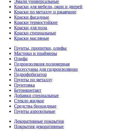
Эмали универсальные
Краски для мебели, окон и дверей
Краски по металлу и ржавчине
Краски фасадные
Краски термостойкие
Краски для пола
Краски специальные
Краски масляные
Грунты, пропитки, олифы
Мастики и праймеры
Олифа
Гидроизоляция полимерная
Аксессуары для гидроизоляции
Гидрофобизатор
Грунты по металлу
Грунтовка
Бетонконтакт
Добавки специальные
Стекло жидкое
Средства биоцидные
Грунты аэрозольные
Декоративные покрытия
Покрытия декоративные