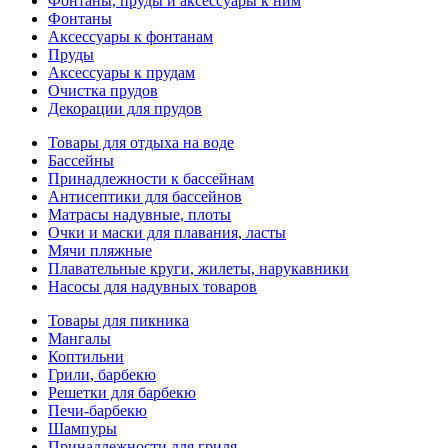
Фонтаны, пруды и аксессуары к ним
Фонтаны
Аксессуары к фонтанам
Пруды
Аксессуары к прудам
Очистка прудов
Декорации для прудов
Товары для отдыха на воде
Бассейны
Принадлежности к бассейнам
Антисептики для бассейнов
Матраcы надувные, плоты
Очки и маски для плавания, ласты
Мячи пляжные
Плавательные круги, жилеты, нарукавники
Насосы для надувных товаров
Товары для пикника
Мангалы
Коптильни
Грили, барбекю
Решетки для барбекю
Печи-барбекю
Шампуры
Принадлежности для гриля