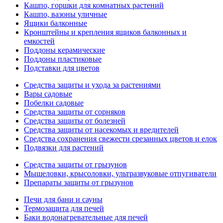
Кашпо, горшки для комнатных растений
Кашпо, вазоны уличные
Ящики балконные
Кронштейны и крепления ящиков балконных и
емкостей
Поддоны керамические
Поддоны пластиковые
Подставки для цветов
Средства защиты и ухода за растениями
Вары садовые
Побелки садовые
Средства защиты от сорняков
Средства защиты от болезней
Средства защиты от насекомых и вредителей
Средства сохранения свежести срезанных цветов и елок
Подвязки для растений
Средства защиты от грызунов
Мышеловки, крысоловки, ультразвуковые отпугиватели
Препараты защиты от грызунов
Печи для бани и сауны
Термозащита для печей
Баки водонагревательные для печей