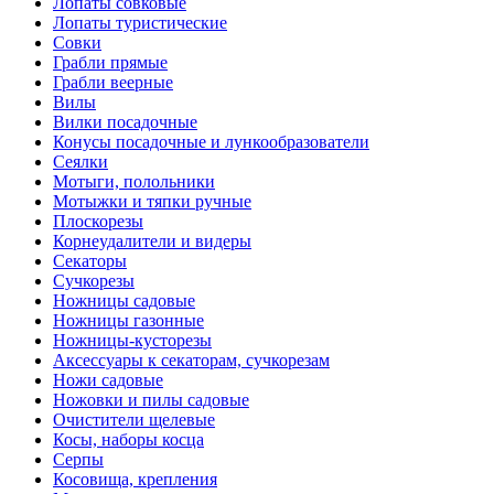
Лопаты совковые
Лопаты туристические
Совки
Грабли прямые
Грабли веерные
Вилы
Вилки посадочные
Конусы посадочные и лункообразователи
Сеялки
Мотыги, полольники
Мотыжки и тяпки ручные
Плоскорезы
Корнеудалители и видеры
Секаторы
Сучкорезы
Ножницы садовые
Ножницы газонные
Ножницы-кусторезы
Аксессуары к секаторам, сучкорезам
Ножи садовые
Ножовки и пилы садовые
Очистители щелевые
Косы, наборы косца
Серпы
Косовища, крепления