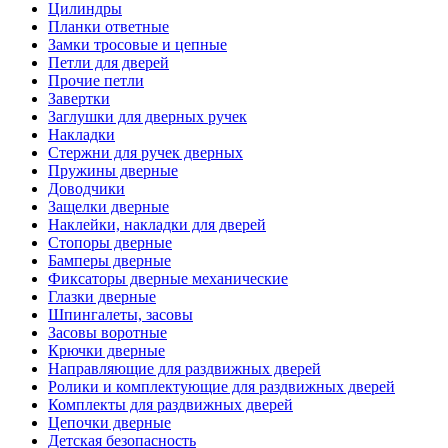
Цилиндры
Планки ответные
Замки тросовые и цепные
Петли для дверей
Прочие петли
Завертки
Заглушки для дверных ручек
Накладки
Стержни для ручек дверных
Пружины дверные
Доводчики
Защелки дверные
Наклейки, накладки для дверей
Стопоры дверные
Бамперы дверные
Фиксаторы дверные механические
Глазки дверные
Шпингалеты, засовы
Засовы воротные
Крючки дверные
Направляющие для раздвижных дверей
Ролики и комплектующие для раздвижных дверей
Комплекты для раздвижных дверей
Цепочки дверные
Детская безопасность