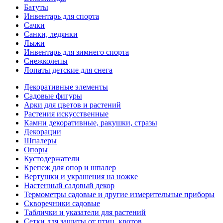
Батуты
Инвентарь для спорта
Сачки
Санки, ледянки
Лыжи
Инвентарь для зимнего спорта
Снежколепы
Лопаты детские для снега
Декоративные элементы
Садовые фигуры
Арки для цветов и растений
Растения искусственные
Камни декоративные, ракушки, стразы
Декорации
Шпалеры
Опоры
Кустодержатели
Крепеж для опор и шпалер
Вертушки и украшения на ножке
Настенный садовый декор
Термометры садовые и другие измерительные приборы
Скворечники садовые
Таблички и указатели для растений
Сетки для защиты от птиц, кротов