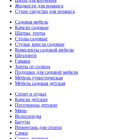
Щепа для копчения
Жидкости для розжига
Сухие средства для розжига
Садовая мебель
Качели садовые
Шатры, тенты
Столы садовые
Стулья, кресла садовые
Комплекты садовой мебели
Шезлонги
Гамаки
Зонты от солнца
Подушки для садовой мебели
Мебель туристическая
Мебель садовая детская
Спорт и отдых
Качели детские
Песочницы детские
Мячи
Велосипеды
Батуты
Инвентарь для спорта
Сачки
Санки, ледянки