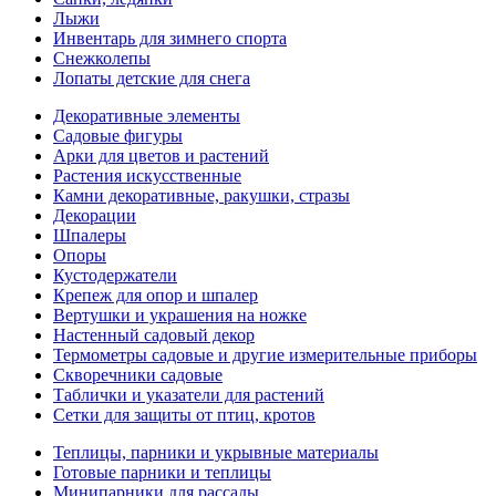
Лыжи
Инвентарь для зимнего спорта
Снежколепы
Лопаты детские для снега
Декоративные элементы
Садовые фигуры
Арки для цветов и растений
Растения искусственные
Камни декоративные, ракушки, стразы
Декорации
Шпалеры
Опоры
Кустодержатели
Крепеж для опор и шпалер
Вертушки и украшения на ножке
Настенный садовый декор
Термометры садовые и другие измерительные приборы
Скворечники садовые
Таблички и указатели для растений
Сетки для защиты от птиц, кротов
Теплицы, парники и укрывные материалы
Готовые парники и теплицы
Минипарники для рассады