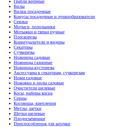
Грабли веерные
Вилы
Вилки посадочные
Конусы посадочные и лункообразователи
Сеялки
Мотыги, полольники
Мотыжки и тяпки ручные
Плоскорезы
Корнеудалители и видеры
Секаторы
Сучкорезы
Ножницы садовые
Ножницы газонные
Ножницы-кусторезы
Аксессуары к секаторам, сучкорезам
Ножи садовые
Ножовки и пилы садовые
Очистители щелевые
Косы, наборы косца
Серпы
Косовища, крепления
Метлы, щетки
Щетки щелевые
Плодосъемники
Приспособления для заточки