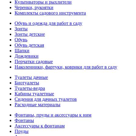
Культиваторы и рыхлители
Черенки, рукоятки
Комплекты садового инструмента
Обувь и одежда для работ в саду
Зонты
Зонты детские
Обувь
Обувь детская
Шапки
Дождевики
Перчатки садовые
Наколенники, фартуки, коврики для работ в саду
Туалеты дачные
Биотуалеты
Туалеты-ведра
Кабины туалетные
Сидения для дачных туалетов
Расходные материалы
Фонтаны, пруды и аксессуары к ним
Фонтаны
Аксессуары к фонтанам
Пруды