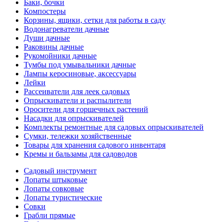
Баки, бочки
Компостеры
Корзины, ящики, сетки для работы в саду
Водонагреватели дачные
Души дачные
Раковины дачные
Рукомойники дачные
Тумбы под умывальники дачные
Лампы керосиновые, аксессуары
Лейки
Рассеиватели для леек садовых
Опрыскиватели и распылители
Оросители для горшечных растений
Насадки для опрыскивателей
Комплекты ремонтные для садовых опрыскивателей
Сумки, тележки хозяйственные
Товары для хранения садового инвентаря
Кремы и бальзамы для садоводов
Садовый инструмент
Лопаты штыковые
Лопаты совковые
Лопаты туристические
Совки
Грабли прямые