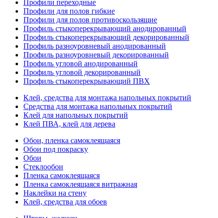
Профили переходные
Профили для полов гибкие
Профили для полов противоскользящие
Профиль стыкоперекрывающий анодированный
Профиль стыкоперекрывающий декорированный
Профиль разноуровневый анодированный
Профиль разноуровневый декорированный
Профиль угловой анодированный
Профиль угловой декорированный
Профиль стыкоперекрывающий ПВХ
Клей, средства для монтажа напольных покрытий
Средства для монтажа напольных покрытий
Клей для напольных покрытий
Клей ПВА, клей для дерева
Обои, пленка самоклеящаяся
Обои под покраску
Обои
Стеклообои
Пленка самоклеящаяся
Пленка самоклеящаяся витражная
Наклейки на стену
Клей, средства для обоев