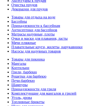
Аксессуары к прудам
Очистка прудов
Декорации для прудов
Товары для отдыха на воде
Бассейны
Принадлежности к бассейнам
Антисептики для бассейнов
Матраcы надувные, плоты
Очки и маски для плавания, ласты
Мячи пляжные
Плавательные круги, жилеты, нарукавники
Насосы для надувных товаров
Товары для пикника
Мангалы
Коптильни
Грили, барбекю
Решетки для барбекю
Печи-барбекю
Шампуры
Принадлежности для гриля
Комплектующие для мангалов и грилей
Уголь, дрова
Топливные брикеты