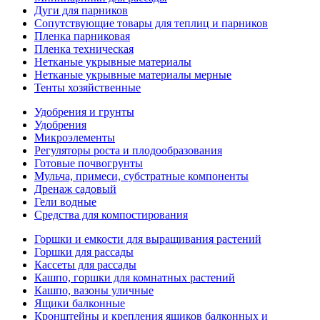
Дуги для парников
Сопутствующие товары для теплиц и парников
Пленка парниковая
Пленка техническая
Нетканые укрывные материалы
Нетканые укрывные материалы мерные
Тенты хозяйственные
Удобрения и грунты
Удобрения
Микроэлементы
Регуляторы роста и плодообразования
Готовые почвогрунты
Мульча, примеси, субстратные компоненты
Дренаж садовый
Гели водные
Средства для компостирования
Горшки и емкости для выращивания растений
Горшки для рассады
Кассеты для рассады
Кашпо, горшки для комнатных растений
Кашпо, вазоны уличные
Ящики балконные
Кронштейны и крепления ящиков балконных и