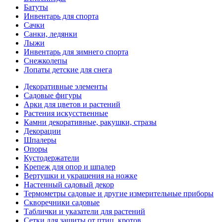
Батуты
Инвентарь для спорта
Сачки
Санки, ледянки
Лыжи
Инвентарь для зимнего спорта
Снежколепы
Лопаты детские для снега
Декоративные элементы
Садовые фигуры
Арки для цветов и растений
Растения искусственные
Камни декоративные, ракушки, стразы
Декорации
Шпалеры
Опоры
Кустодержатели
Крепеж для опор и шпалер
Вертушки и украшения на ножке
Настенный садовый декор
Термометры садовые и другие измерительные приборы
Скворечники садовые
Таблички и указатели для растений
Сетки для защиты от птиц, кротов