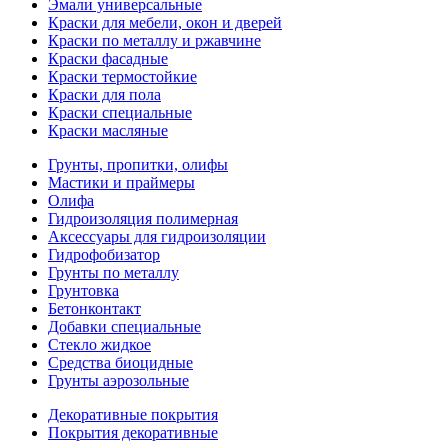
Эмали универсальные
Краски для мебели, окон и дверей
Краски по металлу и ржавчине
Краски фасадные
Краски термостойкие
Краски для пола
Краски специальные
Краски масляные
Грунты, пропитки, олифы
Мастики и праймеры
Олифа
Гидроизоляция полимерная
Аксессуары для гидроизоляции
Гидрофобизатор
Грунты по металлу
Грунтовка
Бетонконтакт
Добавки специальные
Стекло жидкое
Средства биоцидные
Грунты аэрозольные
Декоративные покрытия
Покрытия декоративные