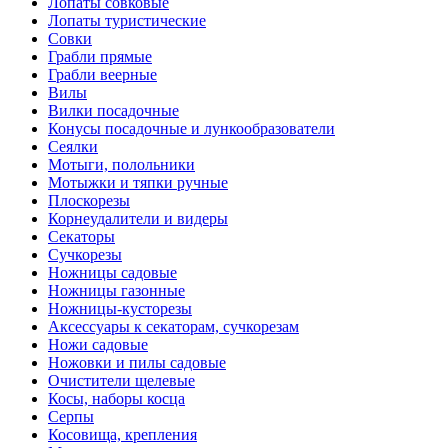
Лопаты совковые
Лопаты туристические
Совки
Грабли прямые
Грабли веерные
Вилы
Вилки посадочные
Конусы посадочные и лункообразователи
Сеялки
Мотыги, полольники
Мотыжки и тяпки ручные
Плоскорезы
Корнеудалители и видеры
Секаторы
Сучкорезы
Ножницы садовые
Ножницы газонные
Ножницы-кусторезы
Аксессуары к секаторам, сучкорезам
Ножи садовые
Ножовки и пилы садовые
Очистители щелевые
Косы, наборы косца
Серпы
Косовища, крепления