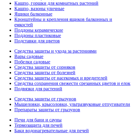
Кашпо, горшки для комнатных растений
Кашпо, вазоны уличные
Ящики балконные
Кронштейны и крепления ящиков балконных и
емкостей
Поддоны керамические
Поддоны пластиковые
Подставки для цветов
Средства защиты и ухода за растениями
Вары садовые
Побелки садовые
Средства защиты от сорняков
Средства защиты от болезней
Средства защиты от насекомых и вредителей
Средства сохранения свежести срезанных цветов и елок
Подвязки для растений
Средства защиты от грызунов
Мышеловки, крысоловки, ультразвуковые отпугиватели
Препараты защиты от грызунов
Печи для бани и сауны
Термозащита для печей
Баки водонагревательные для печей