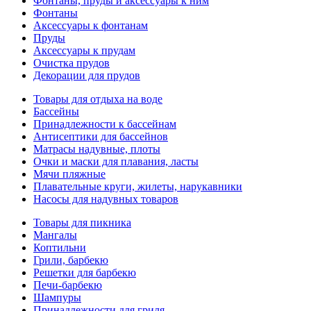
Фонтаны, пруды и аксессуары к ним
Фонтаны
Аксессуары к фонтанам
Пруды
Аксессуары к прудам
Очистка прудов
Декорации для прудов
Товары для отдыха на воде
Бассейны
Принадлежности к бассейнам
Антисептики для бассейнов
Матраcы надувные, плоты
Очки и маски для плавания, ласты
Мячи пляжные
Плавательные круги, жилеты, нарукавники
Насосы для надувных товаров
Товары для пикника
Мангалы
Коптильни
Грили, барбекю
Решетки для барбекю
Печи-барбекю
Шампуры
Принадлежности для гриля