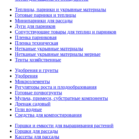
Теплицы, парники и укрывные материалы
Готовые парники и теплицы
Минипарники для рассады
Дуги для парников
Сопутствующие товары для теплиц и парников
Пленка парниковая
Пленка техническая
Нетканые укрывные материалы
Нетканые укрывные материалы мерные
Тенты хозяйственные
Удобрения и грунты
Удобрения
Микроэлементы
Регуляторы роста и плодообразования
Готовые почвогрунты
Мульча, примеси, субстратные компоненты
Дренаж садовый
Гели водные
Средства для компостирования
Горшки и емкости для выращивания растений
Горшки для рассады
Кассеты для рассады