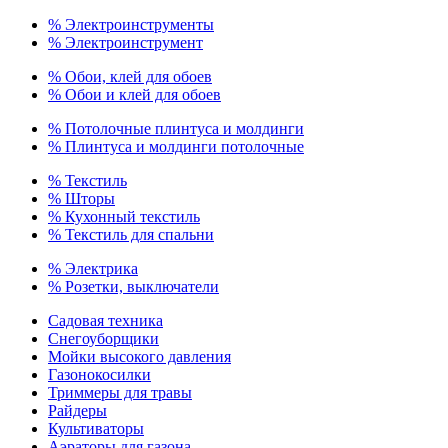
% Электроинструменты
% Электроинструмент
% Обои, клей для обоев
% Обои и клей для обоев
% Потолочные плинтуса и молдинги
% Плинтуса и молдинги потолочные
% Текстиль
% Шторы
% Кухонный текстиль
% Текстиль для спальни
% Электрика
% Розетки, выключатели
Садовая техника
Снегоуборщики
Мойки высокого давления
Газонокосилки
Триммеры для травы
Райдеры
Культиваторы
Аэраторы для газона