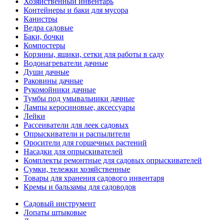
Хозяйственный инвентарь
Контейнеры и баки для мусора
Канистры
Ведра садовые
Баки, бочки
Компостеры
Корзины, ящики, сетки для работы в саду
Водонагреватели дачные
Души дачные
Раковины дачные
Рукомойники дачные
Тумбы под умывальники дачные
Лампы керосиновые, аксессуары
Лейки
Рассеиватели для леек садовых
Опрыскиватели и распылители
Оросители для горшечных растений
Насадки для опрыскивателей
Комплекты ремонтные для садовых опрыскивателей
Сумки, тележки хозяйственные
Товары для хранения садового инвентаря
Кремы и бальзамы для садоводов
Садовый инструмент
Лопаты штыковые