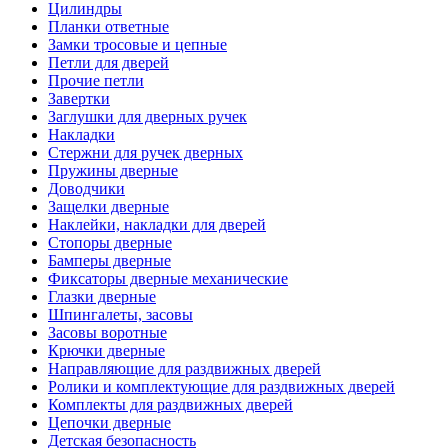
Цилиндры
Планки ответные
Замки тросовые и цепные
Петли для дверей
Прочие петли
Завертки
Заглушки для дверных ручек
Накладки
Стержни для ручек дверных
Пружины дверные
Доводчики
Защелки дверные
Наклейки, накладки для дверей
Стопоры дверные
Бамперы дверные
Фиксаторы дверные механические
Глазки дверные
Шпингалеты, засовы
Засовы воротные
Крючки дверные
Направляющие для раздвижных дверей
Ролики и комплектующие для раздвижных дверей
Комплекты для раздвижных дверей
Цепочки дверные
Детская безопасность