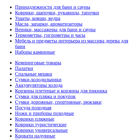
Принадлежности для бани и сауны
Коврики, шапочки, рукавицы, тапочки
Ушаты, ковши, ведра
Масла, запарки, ароматизаторы
Веники, массажеры для бани и сауны
Термометры, гигрометры и часы
Мебель и предметы интерьера из массива дерева для
бани
Наборы каминные
Кемпинговые товары
Палатки
Спальные мешки
Сумки-холодильники
Аккумуляторы холода
Корзины плетеные и корзины для пикника
Сумки для пляжа и покупок
Сумки дорожные, спортивные, рюкзаки
Посуда походная
Ножи и приборы походные
Коврики пляжные
Коврики туристические
Коврики универсальные
Кровати надувные