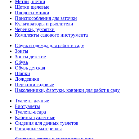
Метлы, щетки
Щетки щелевые
Плодосъемники
Приспособления для заточки
Культиваторы и рыхлители
Черенки, рукоятки
Комплекты садового инструмента
Обувь и одежда для работ в саду
Зонты
Зонты детские
Обувь
Обувь детская
Шапки
Дождевики
Перчатки садовые
Наколенники, фартуки, коврики для работ в саду
Туалеты дачные
Биотуалеты
Туалеты-ведра
Кабины туалетные
Сидения для дачных туалетов
Расходные материалы