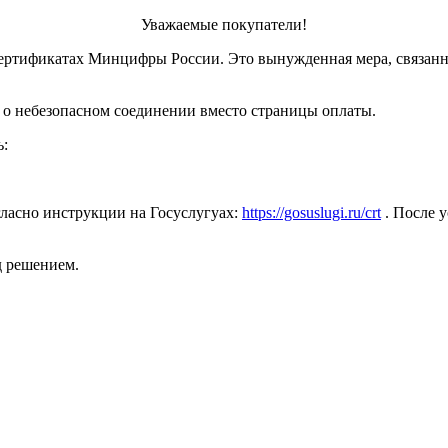
Уважаемые покупатели!
ертификатах Минцифры России. Это вынужденная мера, связанн
 о небезопасном соединении вместо страницы оплаты.
ь:
ласно инструкции на Госуслугуах:
https://gosuslugi.ru/crt
. После у
д решением.