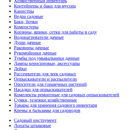
Хозяйственный инвентарь
Контейнеры и баки для мусора
Канистры
Ведра садовые
Баки, бочки
Компостеры
Корзины, ящики, сетки для работы в саду
Водонагреватели дачные
Души дачные
Раковины дачные
Рукомойники дачные
Тумбы под умывальники дачные
Лампы керосиновые, аксессуары
Лейки
Рассеиватели для леек садовых
Опрыскиватели и распылители
Оросители для горшечных растений
Насадки для опрыскивателей
Комплекты ремонтные для садовых опрыскивателей
Сумки, тележки хозяйственные
Товары для хранения садового инвентаря
Кремы и бальзамы для садоводов
Садовый инструмент
Лопаты штыковые