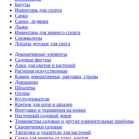
Батуты
Инвентарь для спорта
Сачки
Санки, ледянки
Лыжи
Инвентарь для зимнего спорта
Снежколепы
Лопаты детские для снега
Декоративные элементы
Садовые фигуры
Арки для цветов и растений
Растения искусственные
Камни декоративные, ракушки, стразы
Декорации
Шпалеры
Опоры
Кустодержатели
Крепеж для опор и шпалер
Вертушки и украшения на ножке
Настенный садовый декор
Термометры садовые и другие измерительные приборы
Скворечники садовые
Таблички и указатели для растений
Сетки для защиты от птиц, кротов