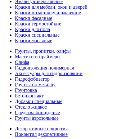
Эмали универсальные
Краски для мебели, окон и дверей
Краски по металлу и ржавчине
Краски фасадные
Краски термостойкие
Краски для пола
Краски специальные
Краски масляные
Грунты, пропитки, олифы
Мастики и праймеры
Олифа
Гидроизоляция полимерная
Аксессуары для гидроизоляции
Гидрофобизатор
Грунты по металлу
Грунтовка
Бетонконтакт
Добавки специальные
Стекло жидкое
Средства биоцидные
Грунты аэрозольные
Декоративные покрытия
Покрытия декоративные