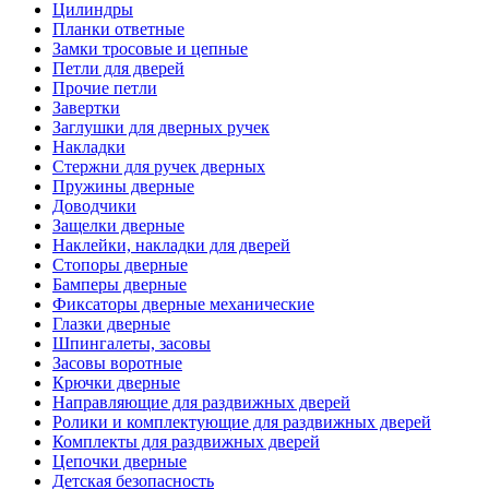
Цилиндры
Планки ответные
Замки тросовые и цепные
Петли для дверей
Прочие петли
Завертки
Заглушки для дверных ручек
Накладки
Стержни для ручек дверных
Пружины дверные
Доводчики
Защелки дверные
Наклейки, накладки для дверей
Стопоры дверные
Бамперы дверные
Фиксаторы дверные механические
Глазки дверные
Шпингалеты, засовы
Засовы воротные
Крючки дверные
Направляющие для раздвижных дверей
Ролики и комплектующие для раздвижных дверей
Комплекты для раздвижных дверей
Цепочки дверные
Детская безопасность