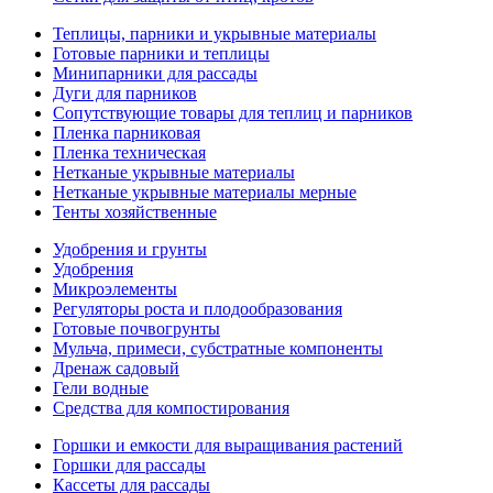
Теплицы, парники и укрывные материалы
Готовые парники и теплицы
Минипарники для рассады
Дуги для парников
Сопутствующие товары для теплиц и парников
Пленка парниковая
Пленка техническая
Нетканые укрывные материалы
Нетканые укрывные материалы мерные
Тенты хозяйственные
Удобрения и грунты
Удобрения
Микроэлементы
Регуляторы роста и плодообразования
Готовые почвогрунты
Мульча, примеси, субстратные компоненты
Дренаж садовый
Гели водные
Средства для компостирования
Горшки и емкости для выращивания растений
Горшки для рассады
Кассеты для рассады