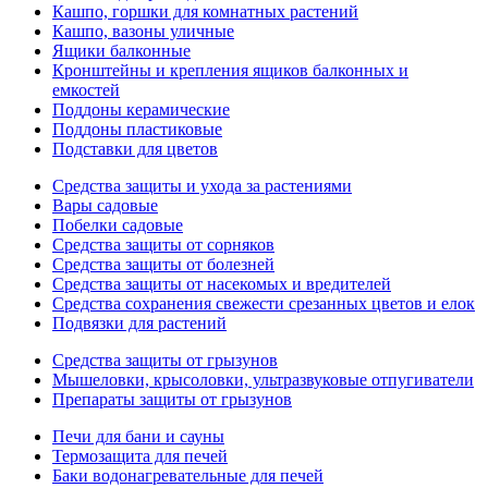
Кашпо, горшки для комнатных растений
Кашпо, вазоны уличные
Ящики балконные
Кронштейны и крепления ящиков балконных и
емкостей
Поддоны керамические
Поддоны пластиковые
Подставки для цветов
Средства защиты и ухода за растениями
Вары садовые
Побелки садовые
Средства защиты от сорняков
Средства защиты от болезней
Средства защиты от насекомых и вредителей
Средства сохранения свежести срезанных цветов и елок
Подвязки для растений
Средства защиты от грызунов
Мышеловки, крысоловки, ультразвуковые отпугиватели
Препараты защиты от грызунов
Печи для бани и сауны
Термозащита для печей
Баки водонагревательные для печей