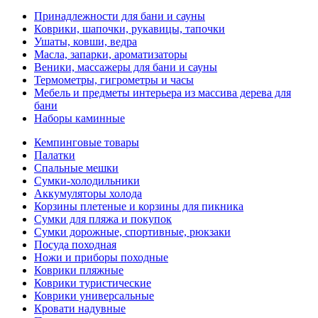
Принадлежности для бани и сауны
Коврики, шапочки, рукавицы, тапочки
Ушаты, ковши, ведра
Масла, запарки, ароматизаторы
Веники, массажеры для бани и сауны
Термометры, гигрометры и часы
Мебель и предметы интерьера из массива дерева для
бани
Наборы каминные
Кемпинговые товары
Палатки
Спальные мешки
Сумки-холодильники
Аккумуляторы холода
Корзины плетеные и корзины для пикника
Сумки для пляжа и покупок
Сумки дорожные, спортивные, рюкзаки
Посуда походная
Ножи и приборы походные
Коврики пляжные
Коврики туристические
Коврики универсальные
Кровати надувные