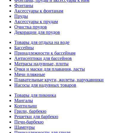
Фонтаны, пруды и аксессуары к ним
Фонтаны
Аксессуары к фонтанам
Пруды
Аксессуары к прудам
Очистка прудов
Декорации для прудов
Товары для отдыха на воде
Бассейны
Принадлежности к бассейнам
Антисептики для бассейнов
Матраcы надувные, плоты
Очки и маски для плавания, ласты
Мячи пляжные
Плавательные круги, жилеты, нарукавники
Насосы для надувных товаров
Товары для пикника
Мангалы
Коптильни
Грили, барбекю
Решетки для барбекю
Печи-барбекю
Шампуры
Принадлежности для гриля