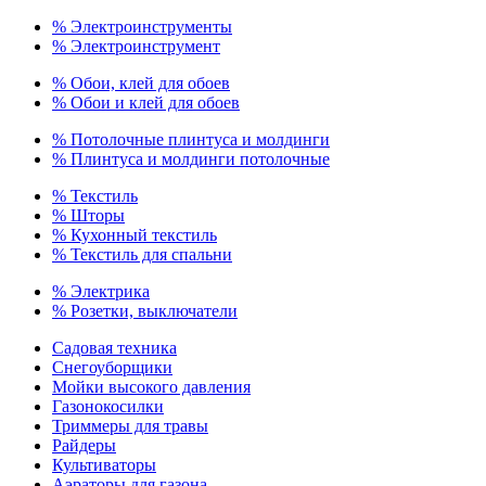
% Электроинструменты
% Электроинструмент
% Обои, клей для обоев
% Обои и клей для обоев
% Потолочные плинтуса и молдинги
% Плинтуса и молдинги потолочные
% Текстиль
% Шторы
% Кухонный текстиль
% Текстиль для спальни
% Электрика
% Розетки, выключатели
Садовая техника
Снегоуборщики
Мойки высокого давления
Газонокосилки
Триммеры для травы
Райдеры
Культиваторы
Аэраторы для газона