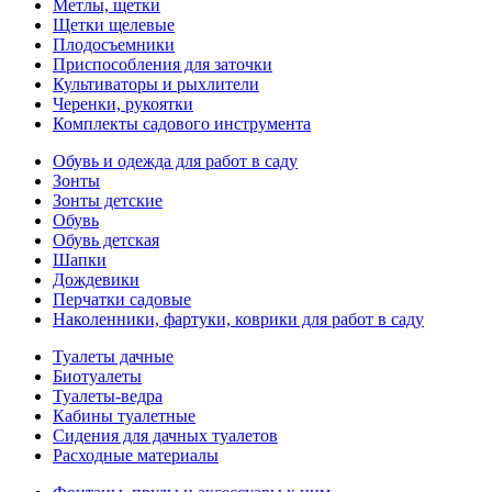
Метлы, щетки
Щетки щелевые
Плодосъемники
Приспособления для заточки
Культиваторы и рыхлители
Черенки, рукоятки
Комплекты садового инструмента
Обувь и одежда для работ в саду
Зонты
Зонты детские
Обувь
Обувь детская
Шапки
Дождевики
Перчатки садовые
Наколенники, фартуки, коврики для работ в саду
Туалеты дачные
Биотуалеты
Туалеты-ведра
Кабины туалетные
Сидения для дачных туалетов
Расходные материалы