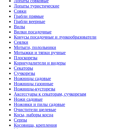
Лопаты совковые
Лопаты туристические
Совки
Грабли прямые
Грабли веерные
Вилы
Вилки посадочные
Конусы посадочные и лункообразователи
Сеялки
Мотыги, полольники
Мотыжки и тяпки ручные
Плоскорезы
Корнеудалители и видеры
Секаторы
Сучкорезы
Ножницы садовые
Ножницы газонные
Ножницы-кусторезы
Аксессуары к секаторам, сучкорезам
Ножи садовые
Ножовки и пилы садовые
Очистители щелевые
Косы, наборы косца
Серпы
Косовища, крепления