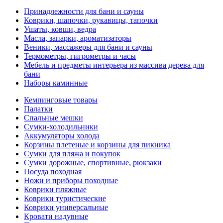
Принадлежности для бани и сауны
Коврики, шапочки, рукавицы, тапочки
Ушаты, ковши, ведра
Масла, запарки, ароматизаторы
Веники, массажеры для бани и сауны
Термометры, гигрометры и часы
Мебель и предметы интерьера из массива дерева для
бани
Наборы каминные
Кемпинговые товары
Палатки
Спальные мешки
Сумки-холодильники
Аккумуляторы холода
Корзины плетеные и корзины для пикника
Сумки для пляжа и покупок
Сумки дорожные, спортивные, рюкзаки
Посуда походная
Ножи и приборы походные
Коврики пляжные
Коврики туристические
Коврики универсальные
Кровати надувные