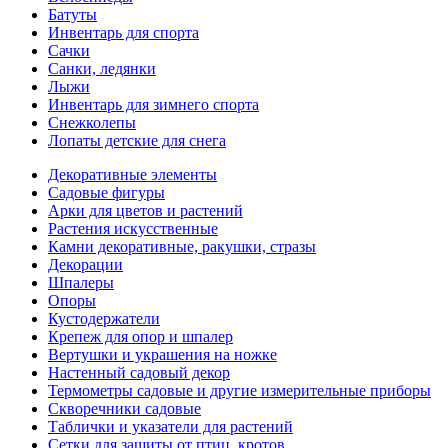
Батуты
Инвентарь для спорта
Сачки
Санки, ледянки
Лыжи
Инвентарь для зимнего спорта
Снежколепы
Лопаты детские для снега
Декоративные элементы
Садовые фигуры
Арки для цветов и растений
Растения искусственные
Камни декоративные, ракушки, стразы
Декорации
Шпалеры
Опоры
Кустодержатели
Крепеж для опор и шпалер
Вертушки и украшения на ножке
Настенный садовый декор
Термометры садовые и другие измерительные приборы
Скворечники садовые
Таблички и указатели для растений
Сетки для защиты от птиц, кротов