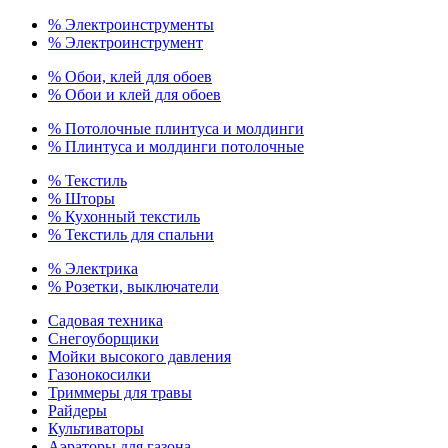
% Электроинструменты
% Электроинструмент
% Обои, клей для обоев
% Обои и клей для обоев
% Потолочные плинтуса и молдинги
% Плинтуса и молдинги потолочные
% Текстиль
% Шторы
% Кухонный текстиль
% Текстиль для спальни
% Электрика
% Розетки, выключатели
Садовая техника
Снегоуборщики
Мойки высокого давления
Газонокосилки
Триммеры для травы
Райдеры
Культиваторы
Аэраторы для газона