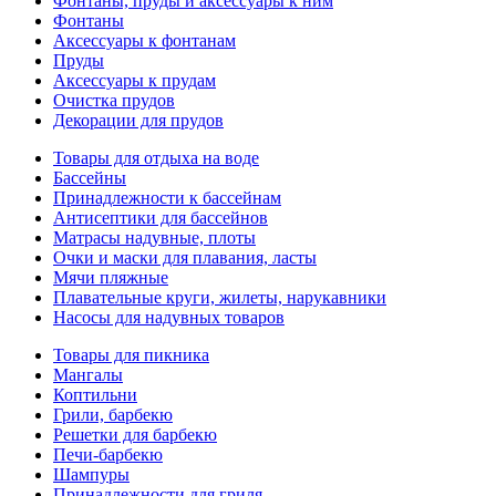
Фонтаны, пруды и аксессуары к ним
Фонтаны
Аксессуары к фонтанам
Пруды
Аксессуары к прудам
Очистка прудов
Декорации для прудов
Товары для отдыха на воде
Бассейны
Принадлежности к бассейнам
Антисептики для бассейнов
Матраcы надувные, плоты
Очки и маски для плавания, ласты
Мячи пляжные
Плавательные круги, жилеты, нарукавники
Насосы для надувных товаров
Товары для пикника
Мангалы
Коптильни
Грили, барбекю
Решетки для барбекю
Печи-барбекю
Шампуры
Принадлежности для гриля