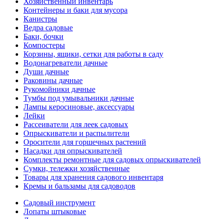
Хозяйственный инвентарь
Контейнеры и баки для мусора
Канистры
Ведра садовые
Баки, бочки
Компостеры
Корзины, ящики, сетки для работы в саду
Водонагреватели дачные
Души дачные
Раковины дачные
Рукомойники дачные
Тумбы под умывальники дачные
Лампы керосиновые, аксессуары
Лейки
Рассеиватели для леек садовых
Опрыскиватели и распылители
Оросители для горшечных растений
Насадки для опрыскивателей
Комплекты ремонтные для садовых опрыскивателей
Сумки, тележки хозяйственные
Товары для хранения садового инвентаря
Кремы и бальзамы для садоводов
Садовый инструмент
Лопаты штыковые