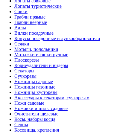
Лопаты совковые
Лопаты туристические
Совки
Грабли прямые
Грабли веерные
Вилы
Вилки посадочные
Конусы посадочные и лункообразователи
Сеялки
Мотыги, полольники
Мотыжки и тяпки ручные
Плоскорезы
Корнеудалители и видеры
Секаторы
Сучкорезы
Ножницы садовые
Ножницы газонные
Ножницы-кусторезы
Аксессуары к секаторам, сучкорезам
Ножи садовые
Ножовки и пилы садовые
Очистители щелевые
Косы, наборы косца
Серпы
Косовища, крепления