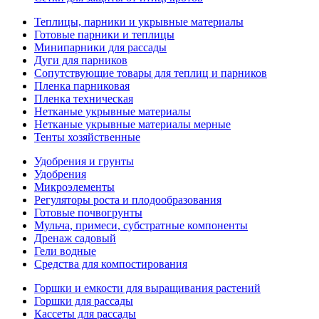
Теплицы, парники и укрывные материалы
Готовые парники и теплицы
Минипарники для рассады
Дуги для парников
Сопутствующие товары для теплиц и парников
Пленка парниковая
Пленка техническая
Нетканые укрывные материалы
Нетканые укрывные материалы мерные
Тенты хозяйственные
Удобрения и грунты
Удобрения
Микроэлементы
Регуляторы роста и плодообразования
Готовые почвогрунты
Мульча, примеси, субстратные компоненты
Дренаж садовый
Гели водные
Средства для компостирования
Горшки и емкости для выращивания растений
Горшки для рассады
Кассеты для рассады