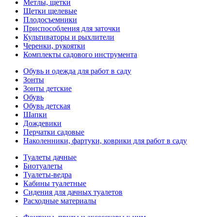
Метлы, щетки
Щетки щелевые
Плодосъемники
Приспособления для заточки
Культиваторы и рыхлители
Черенки, рукоятки
Комплекты садового инструмента
Обувь и одежда для работ в саду
Зонты
Зонты детские
Обувь
Обувь детская
Шапки
Дождевики
Перчатки садовые
Наколенники, фартуки, коврики для работ в саду
Туалеты дачные
Биотуалеты
Туалеты-ведра
Кабины туалетные
Сидения для дачных туалетов
Расходные материалы