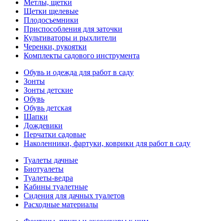
Метлы, щетки
Щетки щелевые
Плодосъемники
Приспособления для заточки
Культиваторы и рыхлители
Черенки, рукоятки
Комплекты садового инструмента
Обувь и одежда для работ в саду
Зонты
Зонты детские
Обувь
Обувь детская
Шапки
Дождевики
Перчатки садовые
Наколенники, фартуки, коврики для работ в саду
Туалеты дачные
Биотуалеты
Туалеты-ведра
Кабины туалетные
Сидения для дачных туалетов
Расходные материалы