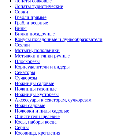
Лопаты совковые
Лопаты туристические
Совки
Грабли прямые
Грабли веерные
Вилы
Вилки посадочные
Конусы посадочные и лункообразователи
Сеялки
Мотыги, полольники
Мотыжки и тяпки ручные
Плоскорезы
Корнеудалители и видеры
Секаторы
Сучкорезы
Ножницы садовые
Ножницы газонные
Ножницы-кусторезы
Аксессуары к секаторам, сучкорезам
Ножи садовые
Ножовки и пилы садовые
Очистители щелевые
Косы, наборы косца
Серпы
Косовища, крепления