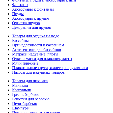
Фонтаны, пруды и аксессуары к ним
Фонтаны
Аксессуары к фонтанам
Пруды
Аксессуары к прудам
Очистка прудов
Декорации для прудов
Товары для отдыха на воде
Бассейны
Принадлежности к бассейнам
Антисептики для бассейнов
Матраcы надувные, плоты
Очки и маски для плавания, ласты
Мячи пляжные
Плавательные круги, жилеты, нарукавники
Насосы для надувных товаров
Товары для пикника
Мангалы
Коптильни
Грили, барбекю
Решетки для барбекю
Печи-барбекю
Шампуры
Принадлежности для гриля