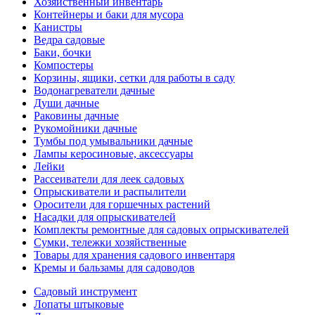
Хозяйственный инвентарь
Контейнеры и баки для мусора
Канистры
Ведра садовые
Баки, бочки
Компостеры
Корзины, ящики, сетки для работы в саду
Водонагреватели дачные
Души дачные
Раковины дачные
Рукомойники дачные
Тумбы под умывальники дачные
Лампы керосиновые, аксессуары
Лейки
Рассеиватели для леек садовых
Опрыскиватели и распылители
Оросители для горшечных растений
Насадки для опрыскивателей
Комплекты ремонтные для садовых опрыскивателей
Сумки, тележки хозяйственные
Товары для хранения садового инвентаря
Кремы и бальзамы для садоводов
Садовый инструмент
Лопаты штыковые