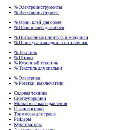
% Электроинструменты
% Электроинструмент
% Обои, клей для обоев
% Обои и клей для обоев
% Потолочные плинтуса и молдинги
% Плинтуса и молдинги потолочные
% Текстиль
% Шторы
% Кухонный текстиль
% Текстиль для спальни
% Электрика
% Розетки, выключатели
Садовая техника
Снегоуборщики
Мойки высокого давления
Газонокосилки
Триммеры для травы
Райдеры
Культиваторы
Аэраторы для газона