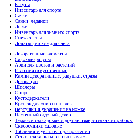
Батуты
Инвентарь для спорта
Сачки
Санки, ледянки
Лыжи
Инвентарь для зимнего спорта
Снежколепы
Лопаты детские для снега
Декоративные элементы
Садовые фигуры
Арки для цветов и растений
Растения искусственные
Камни декоративные, ракушки, стразы
Декорации
Шпалеры
Опоры
Кустодержатели
Крепеж для опор и шпалер
Вертушки и украшения на ножке
Настенный садовый декор
Термометры садовые и другие измерительные приборы
Скворечники садовые
Таблички и указатели для растений
Сетки для защиты от птиц, кротов