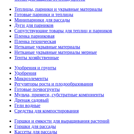
Теплицы, парники и укрывные материалы
Готовые парники и теплицы
Минипарники для рассады
Дуги для парников
Сопутствующие товары для теплиц и парников
Пленка парниковая
Пленка техническая
Нетканые укрывные материалы
Нетканые укрывные материалы мерные
Тенты хозяйственные
Удобрения и грунты
Удобрения
Микроэлементы
Регуляторы роста и плодообразования
Готовые почвогрунты
Мульча, примеси, субстратные компоненты
Дренаж садовый
Гели водные
Средства для компостирования
Горшки и емкости для выращивания растений
Горшки для рассады
Кассеты для рассады