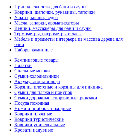
Принадлежности для бани и сауны
Коврики, шапочки, рукавицы, тапочки
Ушаты, ковши, ведра
Масла, запарки, ароматизаторы
Веники, массажеры для бани и сауны
Термометры, гигрометры и часы
Мебель и предметы интерьера из массива дерева для
бани
Наборы каминные
Кемпинговые товары
Палатки
Спальные мешки
Сумки-холодильники
Аккумуляторы холода
Корзины плетеные и корзины для пикника
Сумки для пляжа и покупок
Сумки дорожные, спортивные, рюкзаки
Посуда походная
Ножи и приборы походные
Коврики пляжные
Коврики туристические
Коврики универсальные
Кровати надувные