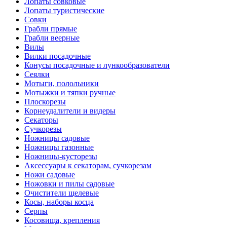
Лопаты совковые
Лопаты туристические
Совки
Грабли прямые
Грабли веерные
Вилы
Вилки посадочные
Конусы посадочные и лункообразователи
Сеялки
Мотыги, полольники
Мотыжки и тяпки ручные
Плоскорезы
Корнеудалители и видеры
Секаторы
Сучкорезы
Ножницы садовые
Ножницы газонные
Ножницы-кусторезы
Аксессуары к секаторам, сучкорезам
Ножи садовые
Ножовки и пилы садовые
Очистители щелевые
Косы, наборы косца
Серпы
Косовища, крепления