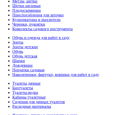
Метлы, щетки
Щетки щелевые
Плодосъемники
Приспособления для заточки
Культиваторы и рыхлители
Черенки, рукоятки
Комплекты садового инструмента
Обувь и одежда для работ в саду
Зонты
Зонты детские
Обувь
Обувь детская
Шапки
Дождевики
Перчатки садовые
Наколенники, фартуки, коврики для работ в саду
Туалеты дачные
Биотуалеты
Туалеты-ведра
Кабины туалетные
Сидения для дачных туалетов
Расходные материалы