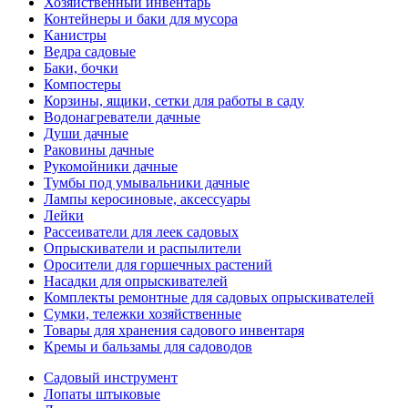
Хозяйственный инвентарь
Контейнеры и баки для мусора
Канистры
Ведра садовые
Баки, бочки
Компостеры
Корзины, ящики, сетки для работы в саду
Водонагреватели дачные
Души дачные
Раковины дачные
Рукомойники дачные
Тумбы под умывальники дачные
Лампы керосиновые, аксессуары
Лейки
Рассеиватели для леек садовых
Опрыскиватели и распылители
Оросители для горшечных растений
Насадки для опрыскивателей
Комплекты ремонтные для садовых опрыскивателей
Сумки, тележки хозяйственные
Товары для хранения садового инвентаря
Кремы и бальзамы для садоводов
Садовый инструмент
Лопаты штыковые