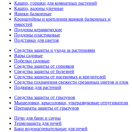
Кашпо, горшки для комнатных растений
Кашпо, вазоны уличные
Ящики балконные
Кронштейны и крепления ящиков балконных и
емкостей
Поддоны керамические
Поддоны пластиковые
Подставки для цветов
Средства защиты и ухода за растениями
Вары садовые
Побелки садовые
Средства защиты от сорняков
Средства защиты от болезней
Средства защиты от насекомых и вредителей
Средства сохранения свежести срезанных цветов и елок
Подвязки для растений
Средства защиты от грызунов
Мышеловки, крысоловки, ультразвуковые отпугиватели
Препараты защиты от грызунов
Печи для бани и сауны
Термозащита для печей
Баки водонагревательные для печей