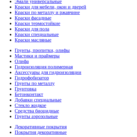
Эмали универсальные
Краски для мебели, окон и дверей
Краски по металлу и ржавчине
Краски фасадные
Краски термостойкие
Краски для пола
Краски специальные
Краски масляные
Грунты, пропитки, олифы
Мастики и праймеры
Олифа
Гидроизоляция полимерная
Аксессуары для гидроизоляции
Гидрофобизатор
Грунты по металлу
Грунтовка
Бетонконтакт
Добавки специальные
Стекло жидкое
Средства биоцидные
Грунты аэрозольные
Декоративные покрытия
Покрытия декоративные