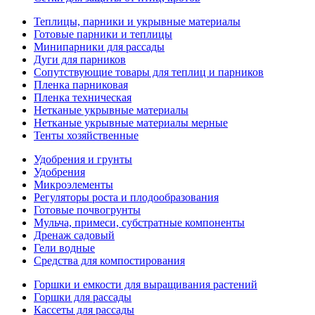
Теплицы, парники и укрывные материалы
Готовые парники и теплицы
Минипарники для рассады
Дуги для парников
Сопутствующие товары для теплиц и парников
Пленка парниковая
Пленка техническая
Нетканые укрывные материалы
Нетканые укрывные материалы мерные
Тенты хозяйственные
Удобрения и грунты
Удобрения
Микроэлементы
Регуляторы роста и плодообразования
Готовые почвогрунты
Мульча, примеси, субстратные компоненты
Дренаж садовый
Гели водные
Средства для компостирования
Горшки и емкости для выращивания растений
Горшки для рассады
Кассеты для рассады