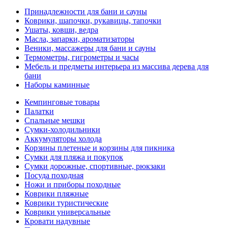
Принадлежности для бани и сауны
Коврики, шапочки, рукавицы, тапочки
Ушаты, ковши, ведра
Масла, запарки, ароматизаторы
Веники, массажеры для бани и сауны
Термометры, гигрометры и часы
Мебель и предметы интерьера из массива дерева для
бани
Наборы каминные
Кемпинговые товары
Палатки
Спальные мешки
Сумки-холодильники
Аккумуляторы холода
Корзины плетеные и корзины для пикника
Сумки для пляжа и покупок
Сумки дорожные, спортивные, рюкзаки
Посуда походная
Ножи и приборы походные
Коврики пляжные
Коврики туристические
Коврики универсальные
Кровати надувные