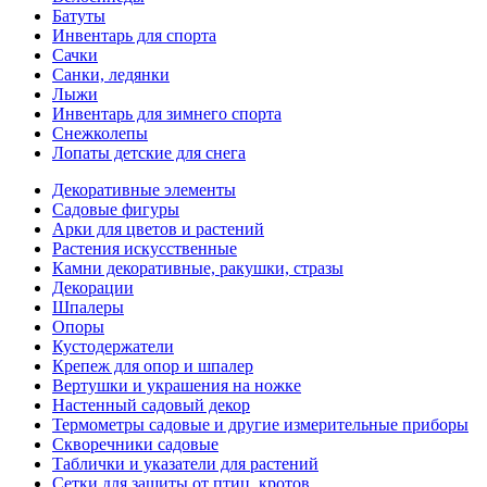
Батуты
Инвентарь для спорта
Сачки
Санки, ледянки
Лыжи
Инвентарь для зимнего спорта
Снежколепы
Лопаты детские для снега
Декоративные элементы
Садовые фигуры
Арки для цветов и растений
Растения искусственные
Камни декоративные, ракушки, стразы
Декорации
Шпалеры
Опоры
Кустодержатели
Крепеж для опор и шпалер
Вертушки и украшения на ножке
Настенный садовый декор
Термометры садовые и другие измерительные приборы
Скворечники садовые
Таблички и указатели для растений
Сетки для защиты от птиц, кротов