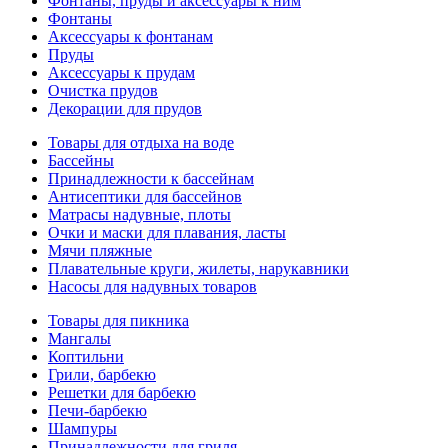
Фонтаны, пруды и аксессуары к ним
Фонтаны
Аксессуары к фонтанам
Пруды
Аксессуары к прудам
Очистка прудов
Декорации для прудов
Товары для отдыха на воде
Бассейны
Принадлежности к бассейнам
Антисептики для бассейнов
Матраcы надувные, плоты
Очки и маски для плавания, ласты
Мячи пляжные
Плавательные круги, жилеты, нарукавники
Насосы для надувных товаров
Товары для пикника
Мангалы
Коптильни
Грили, барбекю
Решетки для барбекю
Печи-барбекю
Шампуры
Принадлежности для гриля