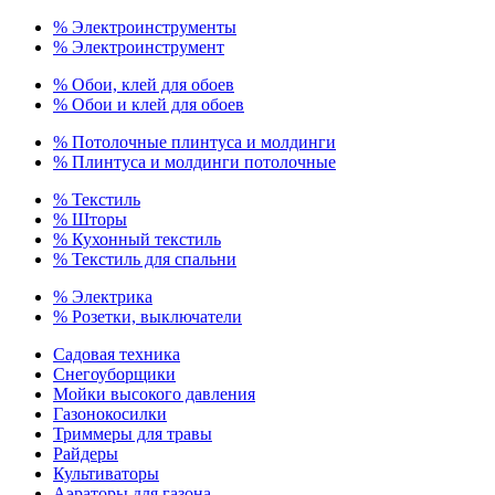
% Электроинструменты
% Электроинструмент
% Обои, клей для обоев
% Обои и клей для обоев
% Потолочные плинтуса и молдинги
% Плинтуса и молдинги потолочные
% Текстиль
% Шторы
% Кухонный текстиль
% Текстиль для спальни
% Электрика
% Розетки, выключатели
Садовая техника
Снегоуборщики
Мойки высокого давления
Газонокосилки
Триммеры для травы
Райдеры
Культиваторы
Аэраторы для газона