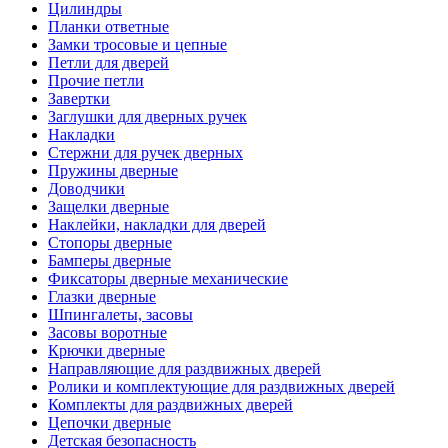
Цилиндры
Планки ответные
Замки тросовые и цепные
Петли для дверей
Прочие петли
Завертки
Заглушки для дверных ручек
Накладки
Стержни для ручек дверных
Пружины дверные
Доводчики
Защелки дверные
Наклейки, накладки для дверей
Стопоры дверные
Бамперы дверные
Фиксаторы дверные механические
Глазки дверные
Шпингалеты, засовы
Засовы воротные
Крючки дверные
Направляющие для раздвижных дверей
Ролики и комплектующие для раздвижных дверей
Комплекты для раздвижных дверей
Цепочки дверные
Детская безопасность