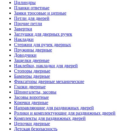
Цилиндры
Планки ответные
Замки тросовые и цепные
Петли для дверей
Прочие петли
Завертки
Заглушки для дверных ручек
Накладки
Стержни для ручек дверных
Пружины дверные
Доводчики
Защелки дверные
Наклейки, накладки для дверей
Стопоры дверные
Бамперы дверные
Фиксаторы дверные механические
Глазки дверные
Шпингалеты, засовы
Засовы воротные
Крючки дверные
Направляющие для раздвижных дверей
Ролики и комплектующие для раздвижных дверей
Комплекты для раздвижных дверей
Цепочки дверные
Детская безопасность