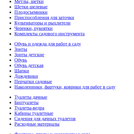
Метлы, щетки
Щетки щелевые
Плодосъемники
Приспособления для заточки
Культиваторы и рыхлители
Черенки, рукоятки
Комплекты садового инструмента
Обувь и одежда для работ в саду
Зонты
Зонты детские
Обувь
Обувь детская
Шапки
Дождевики
Перчатки садовые
Наколенники, фартуки, коврики для работ в саду
Туалеты дачные
Биотуалеты
Туалеты-ведра
Кабины туалетные
Сидения для дачных туалетов
Расходные материалы