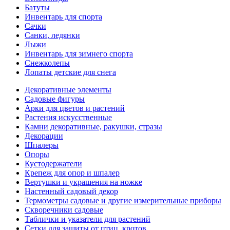
Батуты
Инвентарь для спорта
Сачки
Санки, ледянки
Лыжи
Инвентарь для зимнего спорта
Снежколепы
Лопаты детские для снега
Декоративные элементы
Садовые фигуры
Арки для цветов и растений
Растения искусственные
Камни декоративные, ракушки, стразы
Декорации
Шпалеры
Опоры
Кустодержатели
Крепеж для опор и шпалер
Вертушки и украшения на ножке
Настенный садовый декор
Термометры садовые и другие измерительные приборы
Скворечники садовые
Таблички и указатели для растений
Сетки для защиты от птиц, кротов