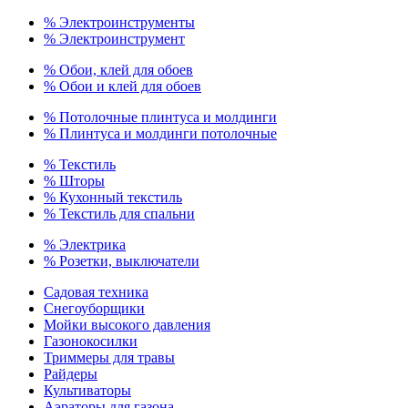
% Электроинструменты
% Электроинструмент
% Обои, клей для обоев
% Обои и клей для обоев
% Потолочные плинтуса и молдинги
% Плинтуса и молдинги потолочные
% Текстиль
% Шторы
% Кухонный текстиль
% Текстиль для спальни
% Электрика
% Розетки, выключатели
Садовая техника
Снегоуборщики
Мойки высокого давления
Газонокосилки
Триммеры для травы
Райдеры
Культиваторы
Аэраторы для газона