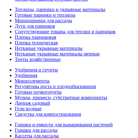
Теплицы, парники и укрывные материалы
Готовые парники и теплицы
Минипарники для рассады
Дуги для парников
Сопутствующие товары для теплиц и парников
Пленка парниковая
Пленка техническая
Нетканые укрывные материалы
Нетканые укрывные материалы мерные
Тенты хозяйственные
Удобрения и грунты
Удобрения
Микроэлементы
Регуляторы роста и плодообразования
Готовые почвогрунты
Мульча, примеси, субстратные компоненты
Дренаж садовый
Гели водные
Средства для компостирования
Горшки и емкости для выращивания растений
Горшки для рассады
Кассеты для рассады