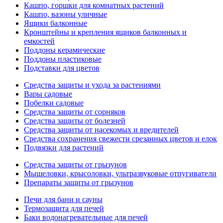
Кашпо, горшки для комнатных растений
Кашпо, вазоны уличные
Ящики балконные
Кронштейны и крепления ящиков балконных и
емкостей
Поддоны керамические
Поддоны пластиковые
Подставки для цветов
Средства защиты и ухода за растениями
Вары садовые
Побелки садовые
Средства защиты от сорняков
Средства защиты от болезней
Средства защиты от насекомых и вредителей
Средства сохранения свежести срезанных цветов и елок
Подвязки для растений
Средства защиты от грызунов
Мышеловки, крысоловки, ультразвуковые отпугиватели
Препараты защиты от грызунов
Печи для бани и сауны
Термозащита для печей
Баки водонагревательные для печей