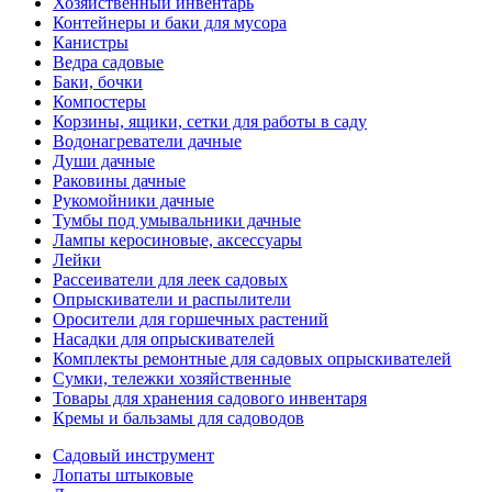
Хозяйственный инвентарь
Контейнеры и баки для мусора
Канистры
Ведра садовые
Баки, бочки
Компостеры
Корзины, ящики, сетки для работы в саду
Водонагреватели дачные
Души дачные
Раковины дачные
Рукомойники дачные
Тумбы под умывальники дачные
Лампы керосиновые, аксессуары
Лейки
Рассеиватели для леек садовых
Опрыскиватели и распылители
Оросители для горшечных растений
Насадки для опрыскивателей
Комплекты ремонтные для садовых опрыскивателей
Сумки, тележки хозяйственные
Товары для хранения садового инвентаря
Кремы и бальзамы для садоводов
Садовый инструмент
Лопаты штыковые