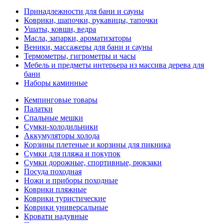
Принадлежности для бани и сауны
Коврики, шапочки, рукавицы, тапочки
Ушаты, ковши, ведра
Масла, запарки, ароматизаторы
Веники, массажеры для бани и сауны
Термометры, гигрометры и часы
Мебель и предметы интерьера из массива дерева для
бани
Наборы каминные
Кемпинговые товары
Палатки
Спальные мешки
Сумки-холодильники
Аккумуляторы холода
Корзины плетеные и корзины для пикника
Сумки для пляжа и покупок
Сумки дорожные, спортивные, рюкзаки
Посуда походная
Ножи и приборы походные
Коврики пляжные
Коврики туристические
Коврики универсальные
Кровати надувные