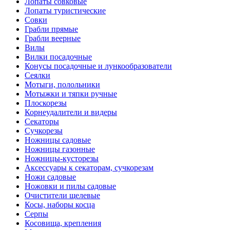
Лопаты совковые
Лопаты туристические
Совки
Грабли прямые
Грабли веерные
Вилы
Вилки посадочные
Конусы посадочные и лункообразователи
Сеялки
Мотыги, полольники
Мотыжки и тяпки ручные
Плоскорезы
Корнеудалители и видеры
Секаторы
Сучкорезы
Ножницы садовые
Ножницы газонные
Ножницы-кусторезы
Аксессуары к секаторам, сучкорезам
Ножи садовые
Ножовки и пилы садовые
Очистители щелевые
Косы, наборы косца
Серпы
Косовища, крепления