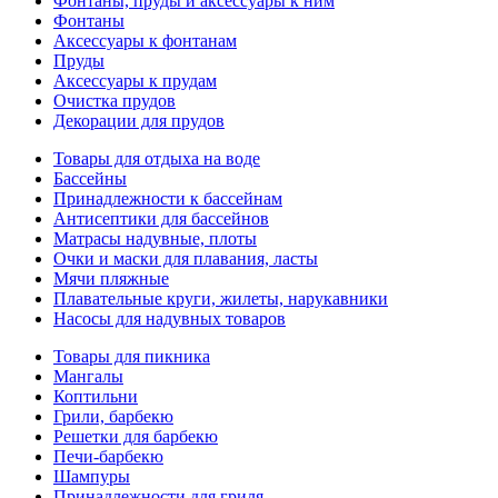
Фонтаны, пруды и аксессуары к ним
Фонтаны
Аксессуары к фонтанам
Пруды
Аксессуары к прудам
Очистка прудов
Декорации для прудов
Товары для отдыха на воде
Бассейны
Принадлежности к бассейнам
Антисептики для бассейнов
Матраcы надувные, плоты
Очки и маски для плавания, ласты
Мячи пляжные
Плавательные круги, жилеты, нарукавники
Насосы для надувных товаров
Товары для пикника
Мангалы
Коптильни
Грили, барбекю
Решетки для барбекю
Печи-барбекю
Шампуры
Принадлежности для гриля