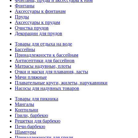
Фонтаны, пруды и аксессуары к ним
Фонтаны
Аксессуары к фонтанам
Пруды
Аксессуары к прудам
Очистка прудов
Декорации для прудов
Товары для отдыха на воде
Бассейны
Принадлежности к бассейнам
Антисептики для бассейнов
Матраcы надувные, плоты
Очки и маски для плавания, ласты
Мячи пляжные
Плавательные круги, жилеты, нарукавники
Насосы для надувных товаров
Товары для пикника
Мангалы
Коптильни
Грили, барбекю
Решетки для барбекю
Печи-барбекю
Шампуры
Принадлежности для гриля