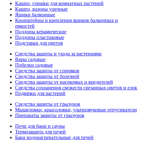
Кашпо, горшки для комнатных растений
Кашпо, вазоны уличные
Ящики балконные
Кронштейны и крепления ящиков балконных и
емкостей
Поддоны керамические
Поддоны пластиковые
Подставки для цветов
Средства защиты и ухода за растениями
Вары садовые
Побелки садовые
Средства защиты от сорняков
Средства защиты от болезней
Средства защиты от насекомых и вредителей
Средства сохранения свежести срезанных цветов и елок
Подвязки для растений
Средства защиты от грызунов
Мышеловки, крысоловки, ультразвуковые отпугиватели
Препараты защиты от грызунов
Печи для бани и сауны
Термозащита для печей
Баки водонагревательные для печей