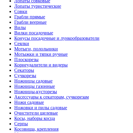
Лопаты совковые
Лопаты туристические
Совки
Грабли прямые
Грабли веерные
Вилы
Вилки посадочные
Конусы посадочные и лункообразователи
Сеялки
Мотыги, полольники
Мотыжки и тяпки ручные
Плоскорезы
Корнеудалители и видеры
Секаторы
Сучкорезы
Ножницы садовые
Ножницы газонные
Ножницы-кусторезы
Аксессуары к секаторам, сучкорезам
Ножи садовые
Ножовки и пилы садовые
Очистители щелевые
Косы, наборы косца
Серпы
Косовища, крепления