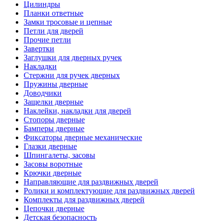
Цилиндры
Планки ответные
Замки тросовые и цепные
Петли для дверей
Прочие петли
Завертки
Заглушки для дверных ручек
Накладки
Стержни для ручек дверных
Пружины дверные
Доводчики
Защелки дверные
Наклейки, накладки для дверей
Стопоры дверные
Бамперы дверные
Фиксаторы дверные механические
Глазки дверные
Шпингалеты, засовы
Засовы воротные
Крючки дверные
Направляющие для раздвижных дверей
Ролики и комплектующие для раздвижных дверей
Комплекты для раздвижных дверей
Цепочки дверные
Детская безопасность