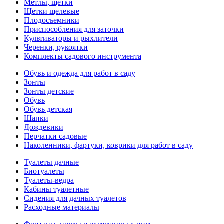
Метлы, щетки
Щетки щелевые
Плодосъемники
Приспособления для заточки
Культиваторы и рыхлители
Черенки, рукоятки
Комплекты садового инструмента
Обувь и одежда для работ в саду
Зонты
Зонты детские
Обувь
Обувь детская
Шапки
Дождевики
Перчатки садовые
Наколенники, фартуки, коврики для работ в саду
Туалеты дачные
Биотуалеты
Туалеты-ведра
Кабины туалетные
Сидения для дачных туалетов
Расходные материалы