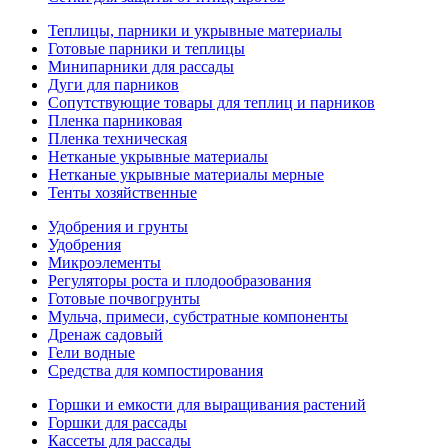
Теплицы, парники и укрывные материалы
Готовые парники и теплицы
Минипарники для рассады
Дуги для парников
Сопутствующие товары для теплиц и парников
Пленка парниковая
Пленка техническая
Нетканые укрывные материалы
Нетканые укрывные материалы мерные
Тенты хозяйственные
Удобрения и грунты
Удобрения
Микроэлементы
Регуляторы роста и плодообразования
Готовые почвогрунты
Мульча, примеси, субстратные компоненты
Дренаж садовый
Гели водные
Средства для компостирования
Горшки и емкости для выращивания растений
Горшки для рассады
Кассеты для рассады