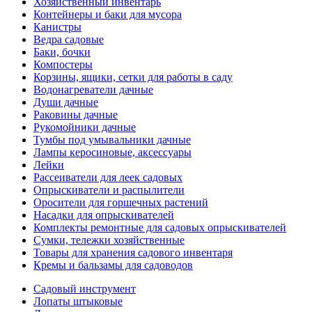
Хозяйственный инвентарь
Контейнеры и баки для мусора
Канистры
Ведра садовые
Баки, бочки
Компостеры
Корзины, ящики, сетки для работы в саду
Водонагреватели дачные
Души дачные
Раковины дачные
Рукомойники дачные
Тумбы под умывальники дачные
Лампы керосиновые, аксессуары
Лейки
Рассеиватели для леек садовых
Опрыскиватели и распылители
Оросители для горшечных растений
Насадки для опрыскивателей
Комплекты ремонтные для садовых опрыскивателей
Сумки, тележки хозяйственные
Товары для хранения садового инвентаря
Кремы и бальзамы для садоводов
Садовый инструмент
Лопаты штыковые