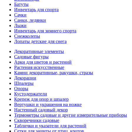
Батуты
Инвентарь для спорта
Сачки
Санки, ледянки
Лыжи
Инвентарь для зимнего спорта
Снежколепы
Лопаты детские для снега
Декоративные элементы
Садовые фигуры
Арки для цветов и растений
Растения искусственные
Камни декоративные, ракушки, стразы
Декорации
Шпалеры
Опоры
Кустодержатели
Крепеж для опор и шпалер
Вертушки и украшения на ножке
Настенный садовый декор
Термометры садовые и другие измерительные приборы
Скворечники садовые
Таблички и указатели для растений
Сетки для защиты от птиц, кротов