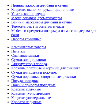
Принадлежности для бани и сауны
Коврики, шапочки, рукавицы, тапочки
Ушаты, ковши, ведра
Масла, запарки, ароматизаторы
Веники, массажеры для бани и сауны
Термометры, гигрометры и часы
Мебель и предметы интерьера из массива дерева для
бани
Наборы каминные
Кемпинговые товары
Палатки
Спальные мешки
Сумки-холодильники
Аккумуляторы холода
Корзины плетеные и корзины для пикника
Сумки для пляжа и покупок
Сумки дорожные, спортивные, рюкзаки
Посуда походная
Ножи и приборы походные
Коврики пляжные
Коврики туристические
Коврики универсальные
Кровати надувные