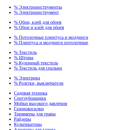
% Электроинструменты
% Электроинструмент
% Обои, клей для обоев
% Обои и клей для обоев
% Потолочные плинтуса и молдинги
% Плинтуса и молдинги потолочные
% Текстиль
% Шторы
% Кухонный текстиль
% Текстиль для спальни
% Электрика
% Розетки, выключатели
Садовая техника
Снегоуборщики
Мойки высокого давления
Газонокосилки
Триммеры для травы
Райдеры
Культиваторы
Аэраторы для газона