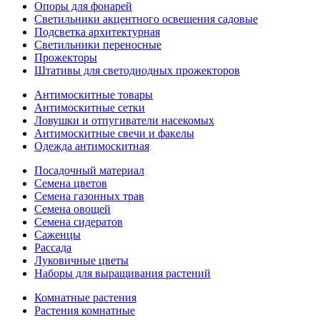
Опоры для фонарей
Светильники акцентного освещения садовые
Подсветка архитектурная
Светильники переносные
Прожекторы
Штативы для светодиодных прожекторов
Антимоскитные товары
Антимоскитные сетки
Ловушки и отпугиватели насекомых
Антимоскитные свечи и факелы
Одежда антимоскитная
Посадочный материал
Семена цветов
Семена газонных трав
Семена овощей
Семена сидератов
Саженцы
Рассада
Луковичные цветы
Наборы для выращивания растений
Комнатные растения
Растения комнатные