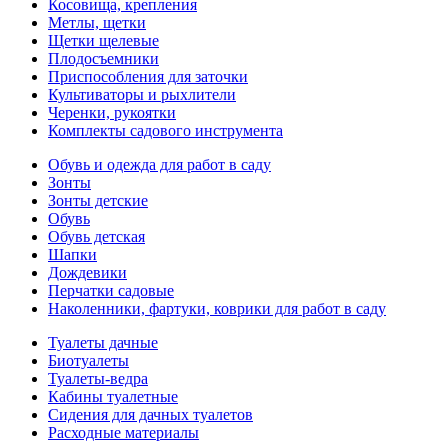
Косовища, крепления
Метлы, щетки
Щетки щелевые
Плодосъемники
Приспособления для заточки
Культиваторы и рыхлители
Черенки, рукоятки
Комплекты садового инструмента
Обувь и одежда для работ в саду
Зонты
Зонты детские
Обувь
Обувь детская
Шапки
Дождевики
Перчатки садовые
Наколенники, фартуки, коврики для работ в саду
Туалеты дачные
Биотуалеты
Туалеты-ведра
Кабины туалетные
Сидения для дачных туалетов
Расходные материалы