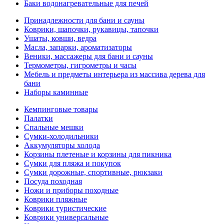
Баки водонагревательные для печей
Принадлежности для бани и сауны
Коврики, шапочки, рукавицы, тапочки
Ушаты, ковши, ведра
Масла, запарки, ароматизаторы
Веники, массажеры для бани и сауны
Термометры, гигрометры и часы
Мебель и предметы интерьера из массива дерева для
бани
Наборы каминные
Кемпинговые товары
Палатки
Спальные мешки
Сумки-холодильники
Аккумуляторы холода
Корзины плетеные и корзины для пикника
Сумки для пляжа и покупок
Сумки дорожные, спортивные, рюкзаки
Посуда походная
Ножи и приборы походные
Коврики пляжные
Коврики туристические
Коврики универсальные