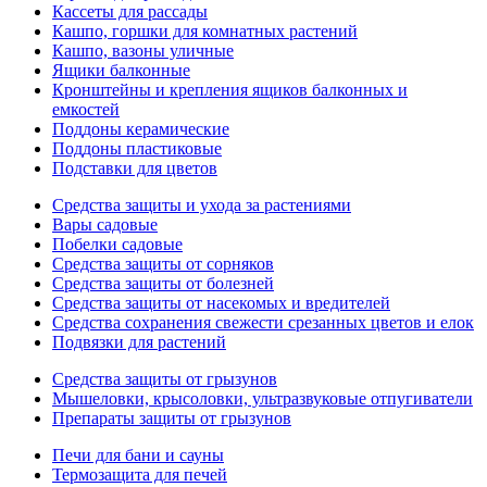
Кассеты для рассады
Кашпо, горшки для комнатных растений
Кашпо, вазоны уличные
Ящики балконные
Кронштейны и крепления ящиков балконных и
емкостей
Поддоны керамические
Поддоны пластиковые
Подставки для цветов
Средства защиты и ухода за растениями
Вары садовые
Побелки садовые
Средства защиты от сорняков
Средства защиты от болезней
Средства защиты от насекомых и вредителей
Средства сохранения свежести срезанных цветов и елок
Подвязки для растений
Средства защиты от грызунов
Мышеловки, крысоловки, ультразвуковые отпугиватели
Препараты защиты от грызунов
Печи для бани и сауны
Термозащита для печей