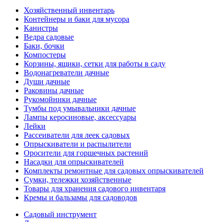
Хозяйственный инвентарь
Контейнеры и баки для мусора
Канистры
Ведра садовые
Баки, бочки
Компостеры
Корзины, ящики, сетки для работы в саду
Водонагреватели дачные
Души дачные
Раковины дачные
Рукомойники дачные
Тумбы под умывальники дачные
Лампы керосиновые, аксессуары
Лейки
Рассеиватели для леек садовых
Опрыскиватели и распылители
Оросители для горшечных растений
Насадки для опрыскивателей
Комплекты ремонтные для садовых опрыскивателей
Сумки, тележки хозяйственные
Товары для хранения садового инвентаря
Кремы и бальзамы для садоводов
Садовый инструмент