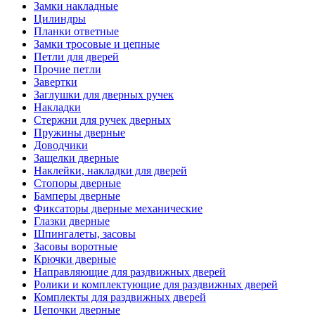
Замки накладные
Цилиндры
Планки ответные
Замки тросовые и цепные
Петли для дверей
Прочие петли
Завертки
Заглушки для дверных ручек
Накладки
Стержни для ручек дверных
Пружины дверные
Доводчики
Защелки дверные
Наклейки, накладки для дверей
Стопоры дверные
Бамперы дверные
Фиксаторы дверные механические
Глазки дверные
Шпингалеты, засовы
Засовы воротные
Крючки дверные
Направляющие для раздвижных дверей
Ролики и комплектующие для раздвижных дверей
Комплекты для раздвижных дверей
Цепочки дверные