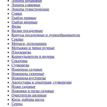
Лопаты штыковые
Лопаты совковые
Лопаты туристические
Совки
Грабли прямые
Грабли веерные
Вилы
Вилки посадочные
Конусы посадочные и лункообразователи
Сеялки
Мотыги, полольники
Мотыжки и тяпки ручные
Плоскорезы
Корнеудалители и видеры
Секаторы
Сучкорезы
Ножницы садовые
Ножницы газонные
Ножницы-кусторезы
Аксессуары к секаторам, сучкорезам
Ножи садовые
Ножовки и пилы садовые
Очистители щелевые
Косы, наборы косца
Серпы