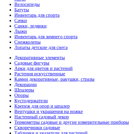
Велосипеды
Батуты
Инвентарь для спорта
Сачки
Санки, ледянки
Лыжи
Инвентарь для зимнего спорта
Снежколепы
Лопаты детские для снега
Декоративные элементы
Садовые фигуры
Арки для цветов и растений
Растения искусственные
Камни декоративные, ракушки, стразы
Декорации
Шпалеры
Опоры
Кустодержатели
Крепеж для опор и шпалер
Вертушки и украшения на ножке
Настенный садовый декор
Термометры садовые и другие измерительные приборы
Скворечники садовые
Таблички и указатели для растений