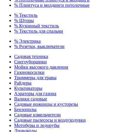
% Плинтуса и молдинги потолочные
% Текстиль
% Шторы
% Кухонный текстиль
% Текстиль для спальни
% Электрика
% Розетки, выключатели
Садовая техника
Снегоуборщики
Мойки высокого давления
Газонокосилки
Триммеры для травы
Райдеры
Культиваторы
Аэраторы для газона
Валики садовые
Садовые ножницы и кусторезы
Бензопилы
Садовые измельчители
Садовые пылесосы и воздуходувки
Мотобуры и ледорубы
Дровоколы