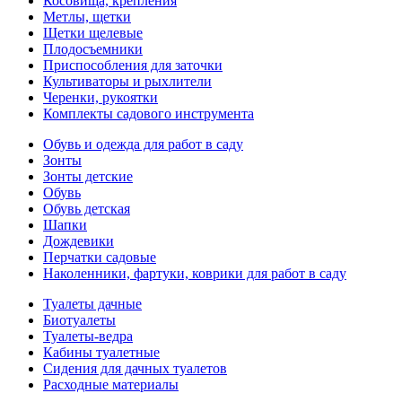
Косовища, крепления
Метлы, щетки
Щетки щелевые
Плодосъемники
Приспособления для заточки
Культиваторы и рыхлители
Черенки, рукоятки
Комплекты садового инструмента
Обувь и одежда для работ в саду
Зонты
Зонты детские
Обувь
Обувь детская
Шапки
Дождевики
Перчатки садовые
Наколенники, фартуки, коврики для работ в саду
Туалеты дачные
Биотуалеты
Туалеты-ведра
Кабины туалетные
Сидения для дачных туалетов
Расходные материалы