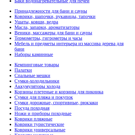
Баки водонагревательные для печей
Принадлежности для бани и сауны
Коврики, шапочки, рукавицы, тапочки
Ушаты, ковши, ведра
Масла, запарки, ароматизаторы
Веники, массажеры для бани и сауны
Термометры, гигрометры и часы
Мебель и предметы интерьера из массива дерева для
бани
Наборы каминные
Кемпинговые товары
Палатки
Спальные мешки
Сумки-холодильники
Аккумуляторы холода
Корзины плетеные и корзины для пикника
Сумки для пляжа и покупок
Сумки дорожные, спортивные, рюкзаки
Посуда походная
Ножи и приборы походные
Коврики пляжные
Коврики туристические
Коврики универсальные