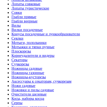
Лопаты совковые
Лопаты туристические
Совки
Грабли прямые
Грабли веерные
Вилы
Вилки посадочные
Конусы посадочные и лункообразователи
Сеялки
Мотыги, полольники
Мотыжки и тяпки ручные
Плоскорезы
Корнеудалители и видеры
Секаторы
Сучкорезы
Ножницы садовые
Ножницы газонные
Ножницы-кусторезы
Аксессуары к секаторам, сучкорезам
Ножи садовые
Ножовки и пилы садовые
Очистители щелевые
Косы, наборы косца
Серпы