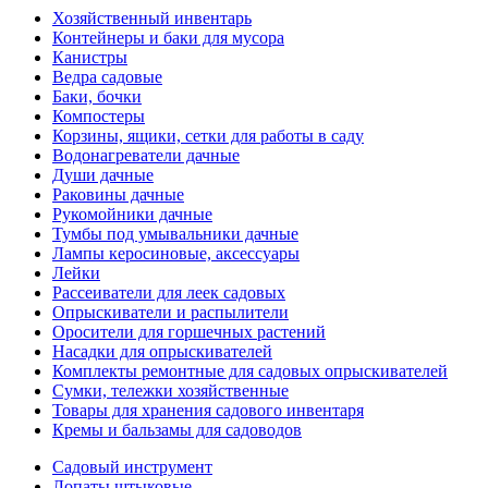
Хозяйственный инвентарь
Контейнеры и баки для мусора
Канистры
Ведра садовые
Баки, бочки
Компостеры
Корзины, ящики, сетки для работы в саду
Водонагреватели дачные
Души дачные
Раковины дачные
Рукомойники дачные
Тумбы под умывальники дачные
Лампы керосиновые, аксессуары
Лейки
Рассеиватели для леек садовых
Опрыскиватели и распылители
Оросители для горшечных растений
Насадки для опрыскивателей
Комплекты ремонтные для садовых опрыскивателей
Сумки, тележки хозяйственные
Товары для хранения садового инвентаря
Кремы и бальзамы для садоводов
Садовый инструмент
Лопаты штыковые