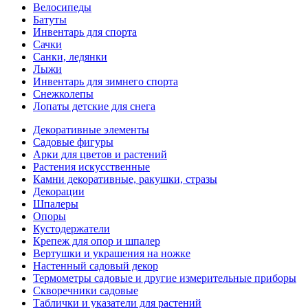
Велосипеды
Батуты
Инвентарь для спорта
Сачки
Санки, ледянки
Лыжи
Инвентарь для зимнего спорта
Снежколепы
Лопаты детские для снега
Декоративные элементы
Садовые фигуры
Арки для цветов и растений
Растения искусственные
Камни декоративные, ракушки, стразы
Декорации
Шпалеры
Опоры
Кустодержатели
Крепеж для опор и шпалер
Вертушки и украшения на ножке
Настенный садовый декор
Термометры садовые и другие измерительные приборы
Скворечники садовые
Таблички и указатели для растений