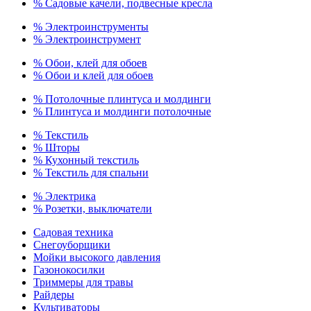
% Садовые качели, подвесные кресла
% Электроинструменты
% Электроинструмент
% Обои, клей для обоев
% Обои и клей для обоев
% Потолочные плинтуса и молдинги
% Плинтуса и молдинги потолочные
% Текстиль
% Шторы
% Кухонный текстиль
% Текстиль для спальни
% Электрика
% Розетки, выключатели
Садовая техника
Снегоуборщики
Мойки высокого давления
Газонокосилки
Триммеры для травы
Райдеры
Культиваторы