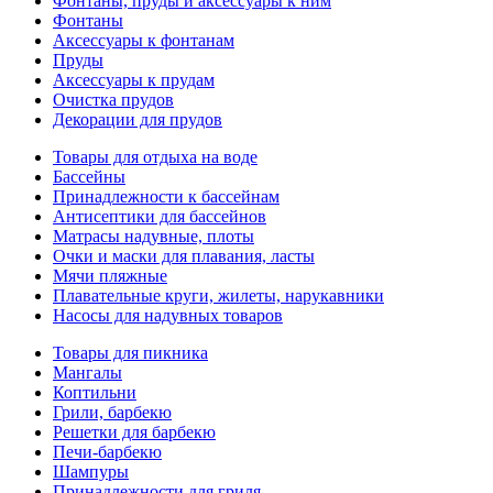
Фонтаны, пруды и аксессуары к ним
Фонтаны
Аксессуары к фонтанам
Пруды
Аксессуары к прудам
Очистка прудов
Декорации для прудов
Товары для отдыха на воде
Бассейны
Принадлежности к бассейнам
Антисептики для бассейнов
Матраcы надувные, плоты
Очки и маски для плавания, ласты
Мячи пляжные
Плавательные круги, жилеты, нарукавники
Насосы для надувных товаров
Товары для пикника
Мангалы
Коптильни
Грили, барбекю
Решетки для барбекю
Печи-барбекю
Шампуры
Принадлежности для гриля