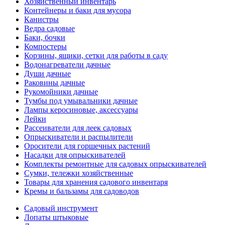
Хозяйственный инвентарь
Контейнеры и баки для мусора
Канистры
Ведра садовые
Баки, бочки
Компостеры
Корзины, ящики, сетки для работы в саду
Водонагреватели дачные
Души дачные
Раковины дачные
Рукомойники дачные
Тумбы под умывальники дачные
Лампы керосиновые, аксессуары
Лейки
Рассеиватели для леек садовых
Опрыскиватели и распылители
Оросители для горшечных растений
Насадки для опрыскивателей
Комплекты ремонтные для садовых опрыскивателей
Сумки, тележки хозяйственные
Товары для хранения садового инвентаря
Кремы и бальзамы для садоводов
Садовый инструмент
Лопаты штыковые