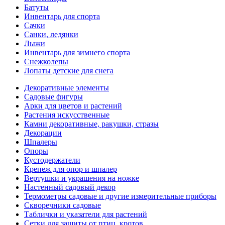
Батуты
Инвентарь для спорта
Сачки
Санки, ледянки
Лыжи
Инвентарь для зимнего спорта
Снежколепы
Лопаты детские для снега
Декоративные элементы
Садовые фигуры
Арки для цветов и растений
Растения искусственные
Камни декоративные, ракушки, стразы
Декорации
Шпалеры
Опоры
Кустодержатели
Крепеж для опор и шпалер
Вертушки и украшения на ножке
Настенный садовый декор
Термометры садовые и другие измерительные приборы
Скворечники садовые
Таблички и указатели для растений
Сетки для защиты от птиц, кротов