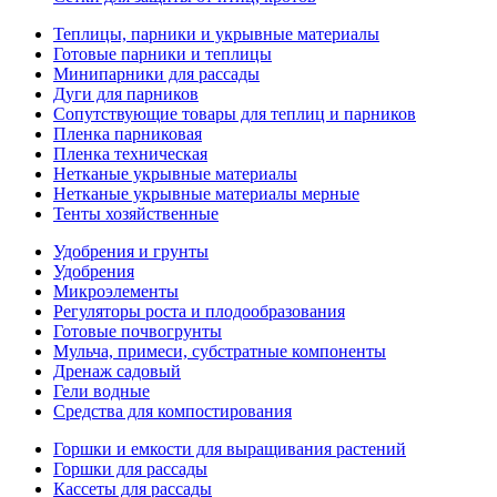
Теплицы, парники и укрывные материалы
Готовые парники и теплицы
Минипарники для рассады
Дуги для парников
Сопутствующие товары для теплиц и парников
Пленка парниковая
Пленка техническая
Нетканые укрывные материалы
Нетканые укрывные материалы мерные
Тенты хозяйственные
Удобрения и грунты
Удобрения
Микроэлементы
Регуляторы роста и плодообразования
Готовые почвогрунты
Мульча, примеси, субстратные компоненты
Дренаж садовый
Гели водные
Средства для компостирования
Горшки и емкости для выращивания растений
Горшки для рассады
Кассеты для рассады