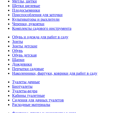
Метлы, щетки
Щетки щелевые
Плодосъемники
Приспособления для заточки
Культиваторы и рыхлители
Черенки, рукоятки
Комплекты садового инструмента
Обувь и одежда для работ в саду
Зонты
Зонты детские
Обувь
Обувь детская
Шапки
Дождевики
Перчатки садовые
Наколенники, фартуки, коврики для работ в саду
Туалеты дачные
Биотуалеты
Туалеты-ведра
Кабины туалетные
Сидения для дачных туалетов
Расходные материалы