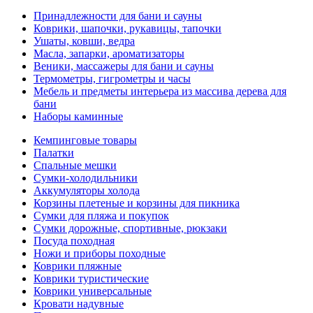
Принадлежности для бани и сауны
Коврики, шапочки, рукавицы, тапочки
Ушаты, ковши, ведра
Масла, запарки, ароматизаторы
Веники, массажеры для бани и сауны
Термометры, гигрометры и часы
Мебель и предметы интерьера из массива дерева для
бани
Наборы каминные
Кемпинговые товары
Палатки
Спальные мешки
Сумки-холодильники
Аккумуляторы холода
Корзины плетеные и корзины для пикника
Сумки для пляжа и покупок
Сумки дорожные, спортивные, рюкзаки
Посуда походная
Ножи и приборы походные
Коврики пляжные
Коврики туристические
Коврики универсальные
Кровати надувные