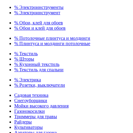
% Электроинструменты
% Электроинструмент
% Обои, клей для обоев
% Обои и клей для обоев
% Потолочные плинтуса и молдинги
% Плинтуса и молдинги потолочные
% Текстиль
% Шторы
% Кухонный текстиль
% Текстиль для спальни
% Электрика
% Розетки, выключатели
Садовая техника
Снегоуборщики
Мойки высокого давления
Газонокосилки
Триммеры для травы
Райдеры
Культиваторы
Аэраторы для газона