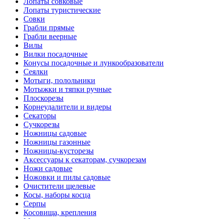
Лопаты совковые
Лопаты туристические
Совки
Грабли прямые
Грабли веерные
Вилы
Вилки посадочные
Конусы посадочные и лункообразователи
Сеялки
Мотыги, полольники
Мотыжки и тяпки ручные
Плоскорезы
Корнеудалители и видеры
Секаторы
Сучкорезы
Ножницы садовые
Ножницы газонные
Ножницы-кусторезы
Аксессуары к секаторам, сучкорезам
Ножи садовые
Ножовки и пилы садовые
Очистители щелевые
Косы, наборы косца
Серпы
Косовища, крепления