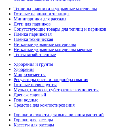
Теплицы, парники и укрывные материалы
Готовые парники и теплицы
Минипарники для рассады
Дуги для парников
Сопутствующие товары для теплиц и парников
Пленка парниковая
Пленка техническая
Нетканые укрывные материалы
Нетканые укрывные материалы мерные
Тенты хозяйственные
Удобрения и грунты
Удобрения
Микроэлементы
Регуляторы роста и плодообразования
Готовые почвогрунты
Мульча, примеси, субстратные компоненты
Дренаж садовый
Гели водные
Средства для компостирования
Горшки и емкости для выращивания растений
Горшки для рассады
Кассеты для рассады