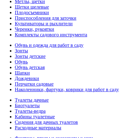
Метлы, щетки
Щетки щелевые
Плодосъемники
Приспособления для заточки
Культиваторы и рыхлители
Черенки, рукоятки
Комплекты садового инструмента
Обувь и одежда для работ в саду
Зонты
Зонты детские
Обувь
Обувь детская
Шапки
Дождевики
Перчатки садовые
Наколенники, фартуки, коврики для работ в саду
Туалеты дачные
Биотуалеты
Туалеты-ведра
Кабины туалетные
Сидения для дачных туалетов
Расходные материалы