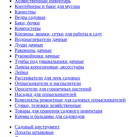
Хозяйственный инвентарь
Контейнеры и баки для мусора
Канистры
Ведра садовые
Баки, бочки
Компостеры
Корзины, ящики, сетки для работы в саду
Водонагреватели дачные
Души дачные
Раковины дачные
Рукомойники дачные
Тумбы под умывальники дачные
Лампы керосиновые, аксессуары
Лейки
Рассеиватели для леек садовых
Опрыскиватели и распылители
Оросители для горшечных растений
Насадки для опрыскивателей
Комплекты ремонтные для садовых опрыскивателей
Сумки, тележки хозяйственные
Товары для хранения садового инвентаря
Кремы и бальзамы для садоводов
Садовый инструмент
Лопаты штыковые