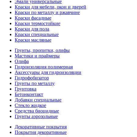
Эмали универсальные
Краски для мебели, окон и дверей
Краски по металлу и ржавчине
Краски фасадные
Краски термостойкие
Краски для пола
Краски специальные
Краски масляные
Грунты, пропитки, олифы
Мастики и праймеры
Олифа
Гидроизоляция полимерная
Аксессуары для гидроизоляции
Гидрофобизатор
Грунты по металлу
Грунтовка
Бетонконтакт
Добавки специальные
Стекло жидкое
Средства биоцидные
Грунты аэрозольные
Декоративные покрытия
Покрытия декоративные