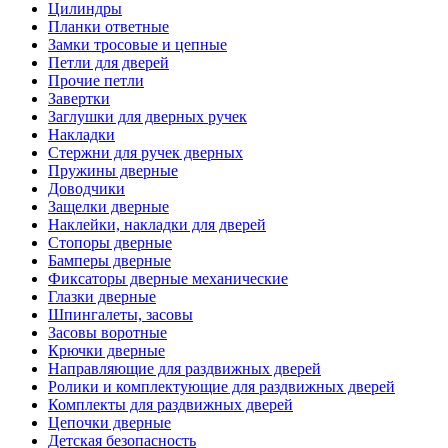
Цилиндры
Планки ответные
Замки тросовые и цепные
Петли для дверей
Прочие петли
Завертки
Заглушки для дверных ручек
Накладки
Стержни для ручек дверных
Пружины дверные
Доводчики
Защелки дверные
Наклейки, накладки для дверей
Стопоры дверные
Бамперы дверные
Фиксаторы дверные механические
Глазки дверные
Шпингалеты, засовы
Засовы воротные
Крючки дверные
Направляющие для раздвижных дверей
Ролики и комплектующие для раздвижных дверей
Комплекты для раздвижных дверей
Цепочки дверные
Детская безопасность