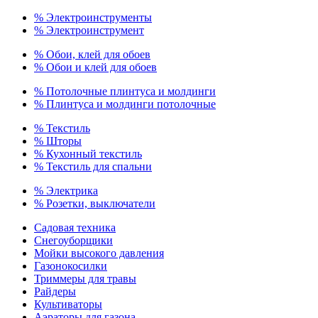
% Электроинструменты
% Электроинструмент
% Обои, клей для обоев
% Обои и клей для обоев
% Потолочные плинтуса и молдинги
% Плинтуса и молдинги потолочные
% Текстиль
% Шторы
% Кухонный текстиль
% Текстиль для спальни
% Электрика
% Розетки, выключатели
Садовая техника
Снегоуборщики
Мойки высокого давления
Газонокосилки
Триммеры для травы
Райдеры
Культиваторы
Аэраторы для газона