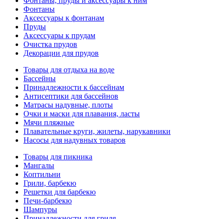
Фонтаны, пруды и аксессуары к ним
Фонтаны
Аксессуары к фонтанам
Пруды
Аксессуары к прудам
Очистка прудов
Декорации для прудов
Товары для отдыха на воде
Бассейны
Принадлежности к бассейнам
Антисептики для бассейнов
Матраcы надувные, плоты
Очки и маски для плавания, ласты
Мячи пляжные
Плавательные круги, жилеты, нарукавники
Насосы для надувных товаров
Товары для пикника
Мангалы
Коптильни
Грили, барбекю
Решетки для барбекю
Печи-барбекю
Шампуры
Принадлежности для гриля