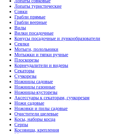
Лопаты совковые
Лопаты туристические
Совки
Грабли прямые
Грабли веерные
Вилы
Вилки посадочные
Конусы посадочные и лункообразователи
Сеялки
Мотыги, полольники
Мотыжки и тяпки ручные
Плоскорезы
Корнеудалители и видеры
Секаторы
Сучкорезы
Ножницы садовые
Ножницы газонные
Ножницы-кусторезы
Аксессуары к секаторам, сучкорезам
Ножи садовые
Ножовки и пилы садовые
Очистители щелевые
Косы, наборы косца
Серпы
Косовища, крепления