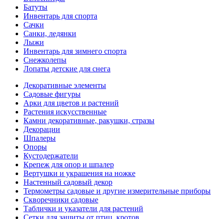
Батуты
Инвентарь для спорта
Сачки
Санки, ледянки
Лыжи
Инвентарь для зимнего спорта
Снежколепы
Лопаты детские для снега
Декоративные элементы
Садовые фигуры
Арки для цветов и растений
Растения искусственные
Камни декоративные, ракушки, стразы
Декорации
Шпалеры
Опоры
Кустодержатели
Крепеж для опор и шпалер
Вертушки и украшения на ножке
Настенный садовый декор
Термометры садовые и другие измерительные приборы
Скворечники садовые
Таблички и указатели для растений
Сетки для защиты от птиц, кротов