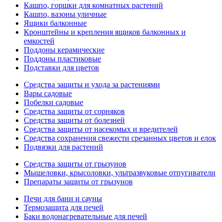
Кашпо, горшки для комнатных растений
Кашпо, вазоны уличные
Ящики балконные
Кронштейны и крепления ящиков балконных и
емкостей
Поддоны керамические
Поддоны пластиковые
Подставки для цветов
Средства защиты и ухода за растениями
Вары садовые
Побелки садовые
Средства защиты от сорняков
Средства защиты от болезней
Средства защиты от насекомых и вредителей
Средства сохранения свежести срезанных цветов и елок
Подвязки для растений
Средства защиты от грызунов
Мышеловки, крысоловки, ультразвуковые отпугиватели
Препараты защиты от грызунов
Печи для бани и сауны
Термозащита для печей
Баки водонагревательные для печей