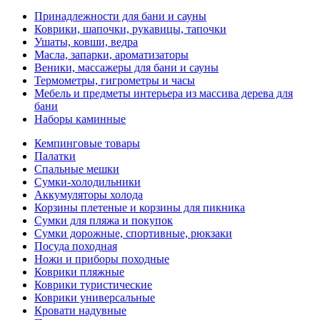
Принадлежности для бани и сауны
Коврики, шапочки, рукавицы, тапочки
Ушаты, ковши, ведра
Масла, запарки, ароматизаторы
Веники, массажеры для бани и сауны
Термометры, гигрометры и часы
Мебель и предметы интерьера из массива дерева для
бани
Наборы каминные
Кемпинговые товары
Палатки
Спальные мешки
Сумки-холодильники
Аккумуляторы холода
Корзины плетеные и корзины для пикника
Сумки для пляжа и покупок
Сумки дорожные, спортивные, рюкзаки
Посуда походная
Ножи и приборы походные
Коврики пляжные
Коврики туристические
Коврики универсальные
Кровати надувные