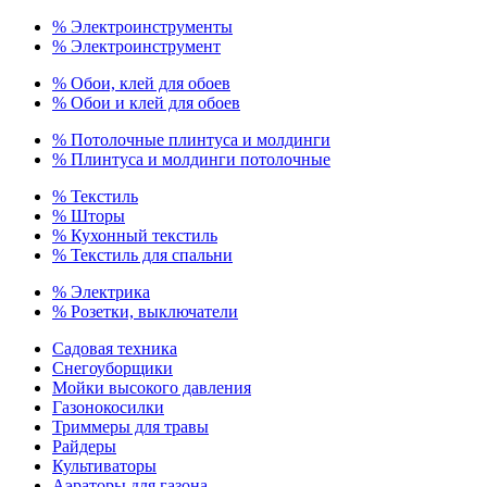
% Электроинструменты
% Электроинструмент
% Обои, клей для обоев
% Обои и клей для обоев
% Потолочные плинтуса и молдинги
% Плинтуса и молдинги потолочные
% Текстиль
% Шторы
% Кухонный текстиль
% Текстиль для спальни
% Электрика
% Розетки, выключатели
Садовая техника
Снегоуборщики
Мойки высокого давления
Газонокосилки
Триммеры для травы
Райдеры
Культиваторы
Аэраторы для газона