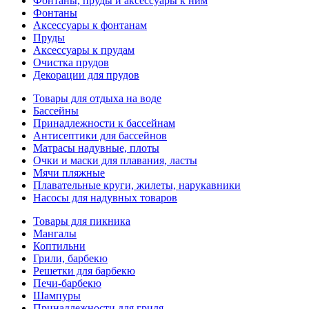
Фонтаны, пруды и аксессуары к ним
Фонтаны
Аксессуары к фонтанам
Пруды
Аксессуары к прудам
Очистка прудов
Декорации для прудов
Товары для отдыха на воде
Бассейны
Принадлежности к бассейнам
Антисептики для бассейнов
Матраcы надувные, плоты
Очки и маски для плавания, ласты
Мячи пляжные
Плавательные круги, жилеты, нарукавники
Насосы для надувных товаров
Товары для пикника
Мангалы
Коптильни
Грили, барбекю
Решетки для барбекю
Печи-барбекю
Шампуры
Принадлежности для гриля