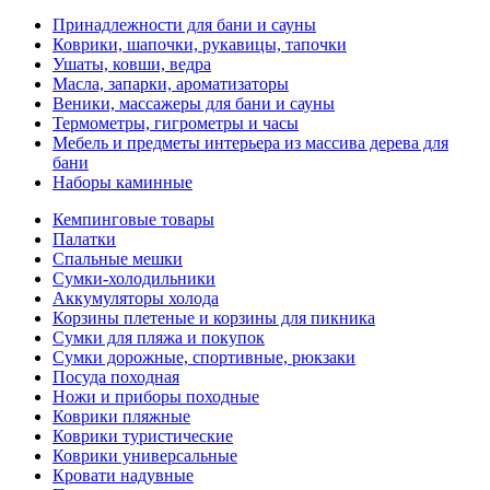
Принадлежности для бани и сауны
Коврики, шапочки, рукавицы, тапочки
Ушаты, ковши, ведра
Масла, запарки, ароматизаторы
Веники, массажеры для бани и сауны
Термометры, гигрометры и часы
Мебель и предметы интерьера из массива дерева для
бани
Наборы каминные
Кемпинговые товары
Палатки
Спальные мешки
Сумки-холодильники
Аккумуляторы холода
Корзины плетеные и корзины для пикника
Сумки для пляжа и покупок
Сумки дорожные, спортивные, рюкзаки
Посуда походная
Ножи и приборы походные
Коврики пляжные
Коврики туристические
Коврики универсальные
Кровати надувные