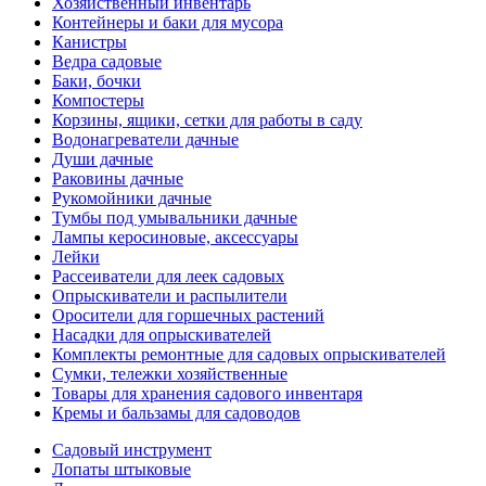
Хозяйственный инвентарь
Контейнеры и баки для мусора
Канистры
Ведра садовые
Баки, бочки
Компостеры
Корзины, ящики, сетки для работы в саду
Водонагреватели дачные
Души дачные
Раковины дачные
Рукомойники дачные
Тумбы под умывальники дачные
Лампы керосиновые, аксессуары
Лейки
Рассеиватели для леек садовых
Опрыскиватели и распылители
Оросители для горшечных растений
Насадки для опрыскивателей
Комплекты ремонтные для садовых опрыскивателей
Сумки, тележки хозяйственные
Товары для хранения садового инвентаря
Кремы и бальзамы для садоводов
Садовый инструмент
Лопаты штыковые