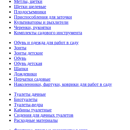
Метлы, щетки
Щетки щелевые
Плодосъемники
Приспособления для заточки
Культиваторы и рыхлители
Черенки, рукоятки
Комплекты садового инструмента
Обувь и одежда для работ в саду
Зонты
Зонты детские
Обувь
Обувь детская
Шапки
Дождевики
Перчатки садовые
Наколенники, фартуки, коврики для работ в саду
Туалеты дачные
Биотуалеты
Туалеты-ведра
Кабины туалетные
Сидения для дачных туалетов
Расходные материалы