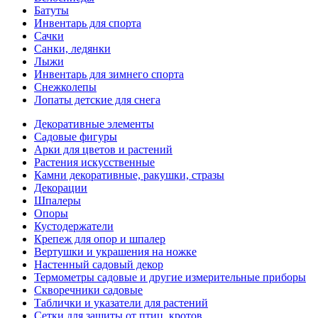
Батуты
Инвентарь для спорта
Сачки
Санки, ледянки
Лыжи
Инвентарь для зимнего спорта
Снежколепы
Лопаты детские для снега
Декоративные элементы
Садовые фигуры
Арки для цветов и растений
Растения искусственные
Камни декоративные, ракушки, стразы
Декорации
Шпалеры
Опоры
Кустодержатели
Крепеж для опор и шпалер
Вертушки и украшения на ножке
Настенный садовый декор
Термометры садовые и другие измерительные приборы
Скворечники садовые
Таблички и указатели для растений
Сетки для защиты от птиц, кротов