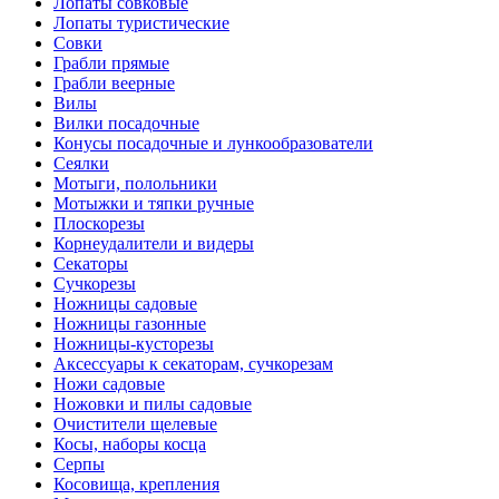
Лопаты совковые
Лопаты туристические
Совки
Грабли прямые
Грабли веерные
Вилы
Вилки посадочные
Конусы посадочные и лункообразователи
Сеялки
Мотыги, полольники
Мотыжки и тяпки ручные
Плоскорезы
Корнеудалители и видеры
Секаторы
Сучкорезы
Ножницы садовые
Ножницы газонные
Ножницы-кусторезы
Аксессуары к секаторам, сучкорезам
Ножи садовые
Ножовки и пилы садовые
Очистители щелевые
Косы, наборы косца
Серпы
Косовища, крепления