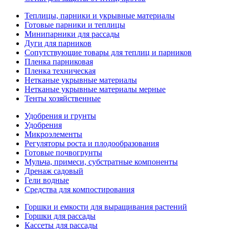
Теплицы, парники и укрывные материалы
Готовые парники и теплицы
Минипарники для рассады
Дуги для парников
Сопутствующие товары для теплиц и парников
Пленка парниковая
Пленка техническая
Нетканые укрывные материалы
Нетканые укрывные материалы мерные
Тенты хозяйственные
Удобрения и грунты
Удобрения
Микроэлементы
Регуляторы роста и плодообразования
Готовые почвогрунты
Мульча, примеси, субстратные компоненты
Дренаж садовый
Гели водные
Средства для компостирования
Горшки и емкости для выращивания растений
Горшки для рассады
Кассеты для рассады