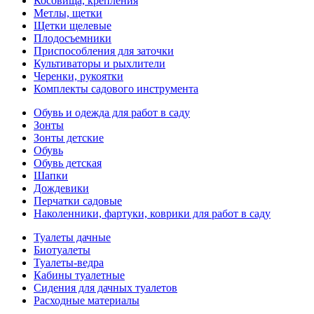
Косовища, крепления
Метлы, щетки
Щетки щелевые
Плодосъемники
Приспособления для заточки
Культиваторы и рыхлители
Черенки, рукоятки
Комплекты садового инструмента
Обувь и одежда для работ в саду
Зонты
Зонты детские
Обувь
Обувь детская
Шапки
Дождевики
Перчатки садовые
Наколенники, фартуки, коврики для работ в саду
Туалеты дачные
Биотуалеты
Туалеты-ведра
Кабины туалетные
Сидения для дачных туалетов
Расходные материалы