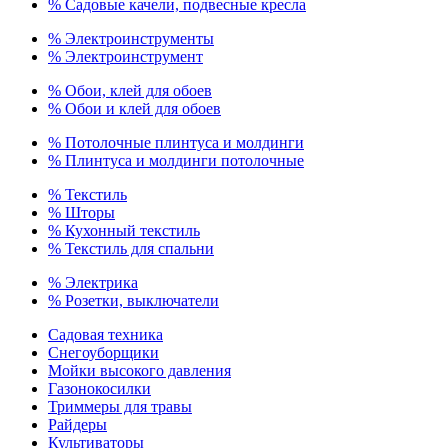
% Садовые качели, подвесные кресла
% Электроинструменты
% Электроинструмент
% Обои, клей для обоев
% Обои и клей для обоев
% Потолочные плинтуса и молдинги
% Плинтуса и молдинги потолочные
% Текстиль
% Шторы
% Кухонный текстиль
% Текстиль для спальни
% Электрика
% Розетки, выключатели
Садовая техника
Снегоуборщики
Мойки высокого давления
Газонокосилки
Триммеры для травы
Райдеры
Культиваторы