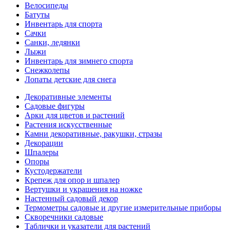
Велосипеды
Батуты
Инвентарь для спорта
Сачки
Санки, ледянки
Лыжи
Инвентарь для зимнего спорта
Снежколепы
Лопаты детские для снега
Декоративные элементы
Садовые фигуры
Арки для цветов и растений
Растения искусственные
Камни декоративные, ракушки, стразы
Декорации
Шпалеры
Опоры
Кустодержатели
Крепеж для опор и шпалер
Вертушки и украшения на ножке
Настенный садовый декор
Термометры садовые и другие измерительные приборы
Скворечники садовые
Таблички и указатели для растений