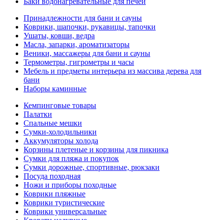
Баки водонагревательные для печей
Принадлежности для бани и сауны
Коврики, шапочки, рукавицы, тапочки
Ушаты, ковши, ведра
Масла, запарки, ароматизаторы
Веники, массажеры для бани и сауны
Термометры, гигрометры и часы
Мебель и предметы интерьера из массива дерева для
бани
Наборы каминные
Кемпинговые товары
Палатки
Спальные мешки
Сумки-холодильники
Аккумуляторы холода
Корзины плетеные и корзины для пикника
Сумки для пляжа и покупок
Сумки дорожные, спортивные, рюкзаки
Посуда походная
Ножи и приборы походные
Коврики пляжные
Коврики туристические
Коврики универсальные