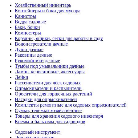
Хозяйственный инвентарь
Контейнеры и баки для мусора
Канистры
Ведра садовые
Баки, бочки
Компостеры
Корзины, ящики, сетки для работы в саду
Водонагреватели дачные
Души дачные
Раковины дачные
Рукомойники дачные
Тумбы под умывальники дачные
Лампы керосиновые, аксессуары
Лейки
Рассеиватели для леек садовых
Опрыскиватели и распылители
Оросители для горшечных растений
Насадки для опрыскивателей
Комплекты ремонтные для садовых опрыскивателей
Сумки, тележки хозяйственные
Товары для хранения садового инвентаря
Кремы и бальзамы для садоводов
Садовый инструмент
Лопаты штыковые