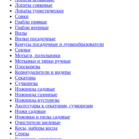
Лопаты совковые
Лопаты туристические
Совки
Грабли прямые
Грабли веерные
Вилы
Вилки посадочные
Конусы посадочные и лункообразователи
Сеялки
Мотыги, полольники
Мотыжки и тяпки ручные
Плоскорезы
Корнеудалители и видеры
Секаторы
Сучкорезы
Ножницы садовые
Ножницы газонные
Ножницы-кусторезы
Аксессуары к секаторам, сучкорезам
Ножи садовые
Ножовки и пилы садовые
Очистители щелевые
Косы, наборы косца
Серпы