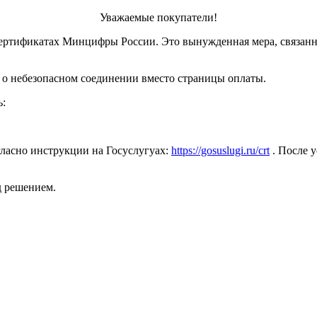
Уважаемые покупатели!
ертификатах Минцифры России. Это вынужденная мера, связанн
 о небезопасном соединении вместо страницы оплаты.
ь:
ласно инструкции на Госуслугуах:
https://gosuslugi.ru/crt
. После у
д решением.