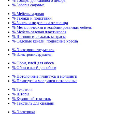
% Товары для садового декора
% Заборы садовые
% Мебель садовая
% Гамаки и подставки
% Зонты и подставки от солнца
% Металлическая и комбинированная мебель
% Мебель садовая пластиковая
% Шезлонги, лежаки, матрасы
% Садовые качели, подвесные кресла
% Электроинструменты
% Электроинструмент
% Обои, клей для обоев
% Обои и клей для обоев
% Потолочные плинтуса и молдинги
% Плинтуса и молдинги потолочные
% Текстиль
% Шторы
% Кухонный текстиль
% Текстиль для спальни
% Электрика