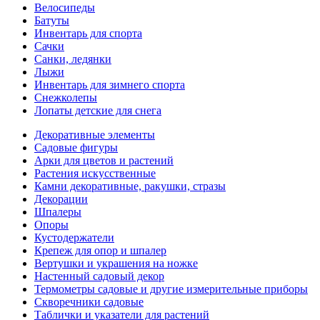
Велосипеды
Батуты
Инвентарь для спорта
Сачки
Санки, ледянки
Лыжи
Инвентарь для зимнего спорта
Снежколепы
Лопаты детские для снега
Декоративные элементы
Садовые фигуры
Арки для цветов и растений
Растения искусственные
Камни декоративные, ракушки, стразы
Декорации
Шпалеры
Опоры
Кустодержатели
Крепеж для опор и шпалер
Вертушки и украшения на ножке
Настенный садовый декор
Термометры садовые и другие измерительные приборы
Скворечники садовые
Таблички и указатели для растений