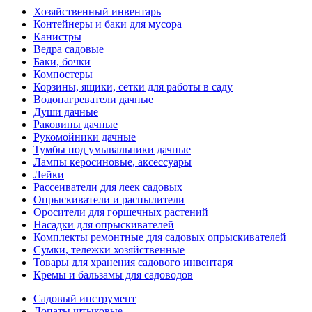
Хозяйственный инвентарь
Контейнеры и баки для мусора
Канистры
Ведра садовые
Баки, бочки
Компостеры
Корзины, ящики, сетки для работы в саду
Водонагреватели дачные
Души дачные
Раковины дачные
Рукомойники дачные
Тумбы под умывальники дачные
Лампы керосиновые, аксессуары
Лейки
Рассеиватели для леек садовых
Опрыскиватели и распылители
Оросители для горшечных растений
Насадки для опрыскивателей
Комплекты ремонтные для садовых опрыскивателей
Сумки, тележки хозяйственные
Товары для хранения садового инвентаря
Кремы и бальзамы для садоводов
Садовый инструмент
Лопаты штыковые