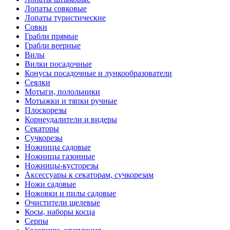
Лопаты совковые
Лопаты туристические
Совки
Грабли прямые
Грабли веерные
Вилы
Вилки посадочные
Конусы посадочные и лункообразователи
Сеялки
Мотыги, полольники
Мотыжки и тяпки ручные
Плоскорезы
Корнеудалители и видеры
Секаторы
Сучкорезы
Ножницы садовые
Ножницы газонные
Ножницы-кусторезы
Аксессуары к секаторам, сучкорезам
Ножи садовые
Ножовки и пилы садовые
Очистители щелевые
Косы, наборы косца
Серпы