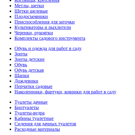
Косовища, крепления
Метлы, щетки
Щетки щелевые
Плодосъемники
Приспособления для заточки
Культиваторы и рыхлители
Черенки, рукоятки
Комплекты садового инструмента
Обувь и одежда для работ в саду
Зонты
Зонты детские
Обувь
Обувь детская
Шапки
Дождевики
Перчатки садовые
Наколенники, фартуки, коврики для работ в саду
Туалеты дачные
Биотуалеты
Туалеты-ведра
Кабины туалетные
Сидения для дачных туалетов
Расходные материалы