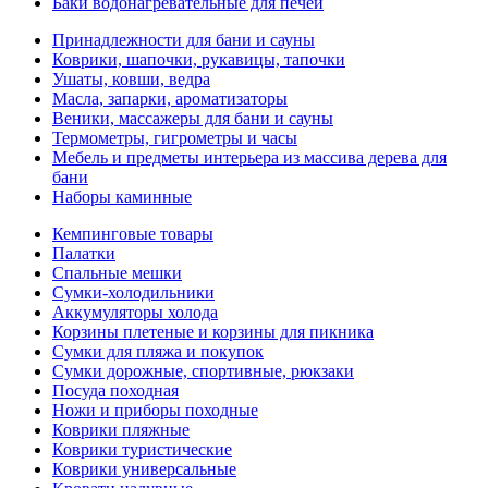
Баки водонагревательные для печей
Принадлежности для бани и сауны
Коврики, шапочки, рукавицы, тапочки
Ушаты, ковши, ведра
Масла, запарки, ароматизаторы
Веники, массажеры для бани и сауны
Термометры, гигрометры и часы
Мебель и предметы интерьера из массива дерева для
бани
Наборы каминные
Кемпинговые товары
Палатки
Спальные мешки
Сумки-холодильники
Аккумуляторы холода
Корзины плетеные и корзины для пикника
Сумки для пляжа и покупок
Сумки дорожные, спортивные, рюкзаки
Посуда походная
Ножи и приборы походные
Коврики пляжные
Коврики туристические
Коврики универсальные