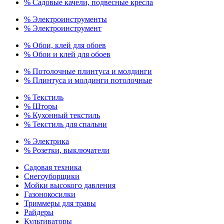
% Садовые качели, подвесные кресла
% Электроинструменты
% Электроинструмент
% Обои, клей для обоев
% Обои и клей для обоев
% Потолочные плинтуса и молдинги
% Плинтуса и молдинги потолочные
% Текстиль
% Шторы
% Кухонный текстиль
% Текстиль для спальни
% Электрика
% Розетки, выключатели
Садовая техника
Снегоуборщики
Мойки высокого давления
Газонокосилки
Триммеры для травы
Райдеры
Культиваторы