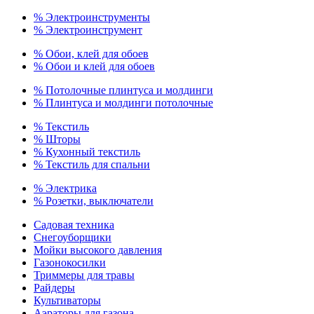
% Электроинструменты
% Электроинструмент
% Обои, клей для обоев
% Обои и клей для обоев
% Потолочные плинтуса и молдинги
% Плинтуса и молдинги потолочные
% Текстиль
% Шторы
% Кухонный текстиль
% Текстиль для спальни
% Электрика
% Розетки, выключатели
Садовая техника
Снегоуборщики
Мойки высокого давления
Газонокосилки
Триммеры для травы
Райдеры
Культиваторы
Аэраторы для газона