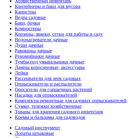
Хозяйственный инвентарь
Контейнеры и баки для мусора
Канистры
Ведра садовые
Баки, бочки
Компостеры
Корзины, ящики, сетки для работы в саду
Водонагреватели дачные
Души дачные
Раковины дачные
Рукомойники дачные
Тумбы под умывальники дачные
Лампы керосиновые, аксессуары
Лейки
Рассеиватели для леек садовых
Опрыскиватели и распылители
Оросители для горшечных растений
Насадки для опрыскивателей
Комплекты ремонтные для садовых опрыскивателей
Сумки, тележки хозяйственные
Товары для хранения садового инвентаря
Кремы и бальзамы для садоводов
Садовый инструмент
Лопаты штыковые