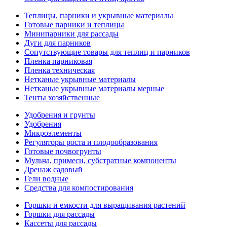
Теплицы, парники и укрывные материалы
Готовые парники и теплицы
Минипарники для рассады
Дуги для парников
Сопутствующие товары для теплиц и парников
Пленка парниковая
Пленка техническая
Нетканые укрывные материалы
Нетканые укрывные материалы мерные
Тенты хозяйственные
Удобрения и грунты
Удобрения
Микроэлементы
Регуляторы роста и плодообразования
Готовые почвогрунты
Мульча, примеси, субстратные компоненты
Дренаж садовый
Гели водные
Средства для компостирования
Горшки и емкости для выращивания растений
Горшки для рассады
Кассеты для рассады