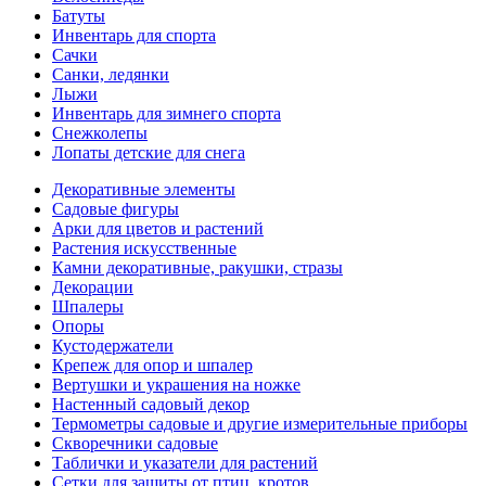
Батуты
Инвентарь для спорта
Сачки
Санки, ледянки
Лыжи
Инвентарь для зимнего спорта
Снежколепы
Лопаты детские для снега
Декоративные элементы
Садовые фигуры
Арки для цветов и растений
Растения искусственные
Камни декоративные, ракушки, стразы
Декорации
Шпалеры
Опоры
Кустодержатели
Крепеж для опор и шпалер
Вертушки и украшения на ножке
Настенный садовый декор
Термометры садовые и другие измерительные приборы
Скворечники садовые
Таблички и указатели для растений
Сетки для защиты от птиц, кротов