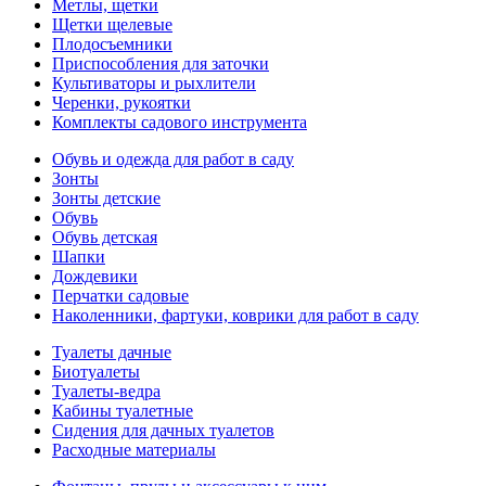
Метлы, щетки
Щетки щелевые
Плодосъемники
Приспособления для заточки
Культиваторы и рыхлители
Черенки, рукоятки
Комплекты садового инструмента
Обувь и одежда для работ в саду
Зонты
Зонты детские
Обувь
Обувь детская
Шапки
Дождевики
Перчатки садовые
Наколенники, фартуки, коврики для работ в саду
Туалеты дачные
Биотуалеты
Туалеты-ведра
Кабины туалетные
Сидения для дачных туалетов
Расходные материалы