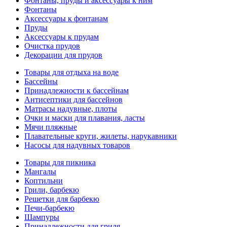
Фонтаны, пруды и аксессуары к ним
Фонтаны
Аксессуары к фонтанам
Пруды
Аксессуары к прудам
Очистка прудов
Декорации для прудов
Товары для отдыха на воде
Бассейны
Принадлежности к бассейнам
Антисептики для бассейнов
Матраcы надувные, плоты
Очки и маски для плавания, ласты
Мячи пляжные
Плавательные круги, жилеты, нарукавники
Насосы для надувных товаров
Товары для пикника
Мангалы
Коптильни
Грили, барбекю
Решетки для барбекю
Печи-барбекю
Шампуры
Принадлежности для гриля