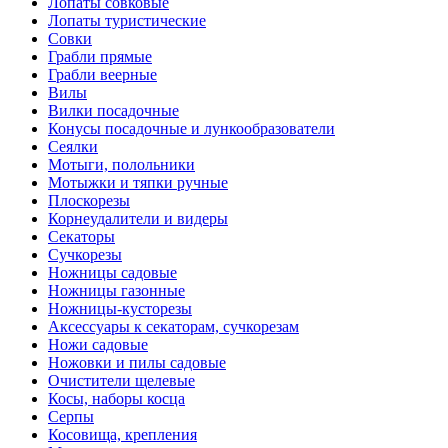
Лопаты совковые
Лопаты туристические
Совки
Грабли прямые
Грабли веерные
Вилы
Вилки посадочные
Конусы посадочные и лункообразователи
Сеялки
Мотыги, полольники
Мотыжки и тяпки ручные
Плоскорезы
Корнеудалители и видеры
Секаторы
Сучкорезы
Ножницы садовые
Ножницы газонные
Ножницы-кусторезы
Аксессуары к секаторам, сучкорезам
Ножи садовые
Ножовки и пилы садовые
Очистители щелевые
Косы, наборы косца
Серпы
Косовища, крепления