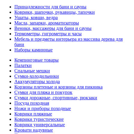
Принадлежности для бани и сауны
Коврики, шапочки, рукавицы, тапочки
Ушаты, ковши, ведра
Масла, запарки, ароматизаторы
Веники, массажеры для бани и сауны
Термометры, гигрометры и часы
Мебель и предметы интерьера из массива дерева для
бани
Наборы каминные
Кемпинговые товары
Палатки
Спальные мешки
Сумки-холодильники
Аккумуляторы холода
Корзины плетеные и корзины для пикника
Сумки для пляжа и покупок
Сумки дорожные, спортивные, рюкзаки
Посуда походная
Ножи и приборы походные
Коврики пляжные
Коврики туристические
Коврики универсальные
Кровати надувные