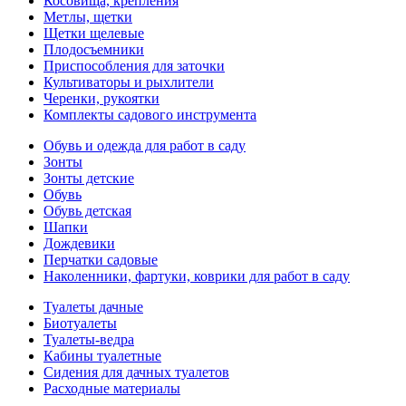
Косовища, крепления
Метлы, щетки
Щетки щелевые
Плодосъемники
Приспособления для заточки
Культиваторы и рыхлители
Черенки, рукоятки
Комплекты садового инструмента
Обувь и одежда для работ в саду
Зонты
Зонты детские
Обувь
Обувь детская
Шапки
Дождевики
Перчатки садовые
Наколенники, фартуки, коврики для работ в саду
Туалеты дачные
Биотуалеты
Туалеты-ведра
Кабины туалетные
Сидения для дачных туалетов
Расходные материалы