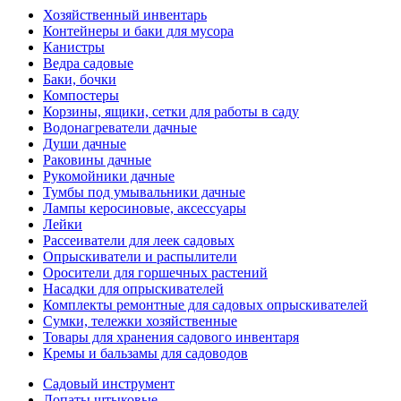
Хозяйственный инвентарь
Контейнеры и баки для мусора
Канистры
Ведра садовые
Баки, бочки
Компостеры
Корзины, ящики, сетки для работы в саду
Водонагреватели дачные
Души дачные
Раковины дачные
Рукомойники дачные
Тумбы под умывальники дачные
Лампы керосиновые, аксессуары
Лейки
Рассеиватели для леек садовых
Опрыскиватели и распылители
Оросители для горшечных растений
Насадки для опрыскивателей
Комплекты ремонтные для садовых опрыскивателей
Сумки, тележки хозяйственные
Товары для хранения садового инвентаря
Кремы и бальзамы для садоводов
Садовый инструмент
Лопаты штыковые