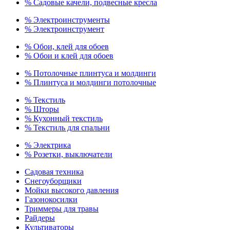
% Садовые качели, подвесные кресла
% Электроинструменты
% Электроинструмент
% Обои, клей для обоев
% Обои и клей для обоев
% Потолочные плинтуса и молдинги
% Плинтуса и молдинги потолочные
% Текстиль
% Шторы
% Кухонный текстиль
% Текстиль для спальни
% Электрика
% Розетки, выключатели
Садовая техника
Снегоуборщики
Мойки высокого давления
Газонокосилки
Триммеры для травы
Райдеры
Культиваторы