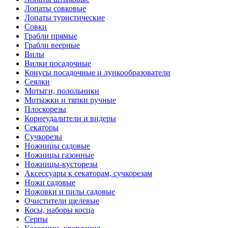
Лопаты совковые
Лопаты туристические
Совки
Грабли прямые
Грабли веерные
Вилы
Вилки посадочные
Конусы посадочные и лункообразователи
Сеялки
Мотыги, полольники
Мотыжки и тяпки ручные
Плоскорезы
Корнеудалители и видеры
Секаторы
Сучкорезы
Ножницы садовые
Ножницы газонные
Ножницы-кусторезы
Аксессуары к секаторам, сучкорезам
Ножи садовые
Ножовки и пилы садовые
Очистители щелевые
Косы, наборы косца
Серпы