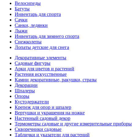
Велосипеды
Батуты
Инвентарь для спорта
Сачки
Санки, ледянки
Лыжи
Инвентарь для зимнего спорта
Снежколепы
Лопаты детские для снега
Декоративные элементы
Садовые фигуры
Арки для цветов и растений
Растения искусственные
Камни декоративные, ракушки, стразы
Декорации
Шпалеры
Опоры
Кустодержатели
Крепеж для опор и шпалер
Вертушки и украшения на ножке
Настенный садовый декор
Термометры садовые и другие измерительные приборы
Скворечники садовые
Таблички и указатели для растений