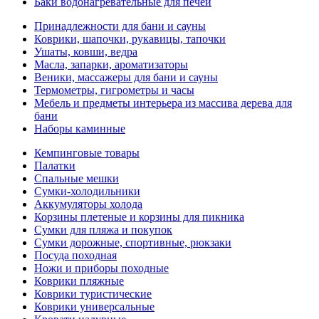
Баки водонагревательные для печей
Принадлежности для бани и сауны
Коврики, шапочки, рукавицы, тапочки
Ушаты, ковши, ведра
Масла, запарки, ароматизаторы
Веники, массажеры для бани и сауны
Термометры, гигрометры и часы
Мебель и предметы интерьера из массива дерева для
бани
Наборы каминные
Кемпинговые товары
Палатки
Спальные мешки
Сумки-холодильники
Аккумуляторы холода
Корзины плетеные и корзины для пикника
Сумки для пляжа и покупок
Сумки дорожные, спортивные, рюкзаки
Посуда походная
Ножи и приборы походные
Коврики пляжные
Коврики туристические
Коврики универсальные