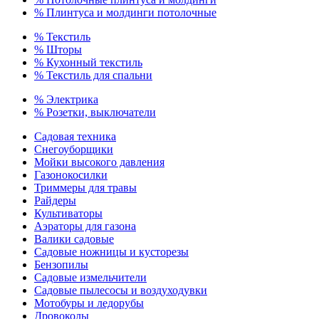
% Плинтуса и молдинги потолочные
% Текстиль
% Шторы
% Кухонный текстиль
% Текстиль для спальни
% Электрика
% Розетки, выключатели
Садовая техника
Снегоуборщики
Мойки высокого давления
Газонокосилки
Триммеры для травы
Райдеры
Культиваторы
Аэраторы для газона
Валики садовые
Садовые ножницы и кусторезы
Бензопилы
Садовые измельчители
Садовые пылесосы и воздуходувки
Мотобуры и ледорубы
Дровоколы