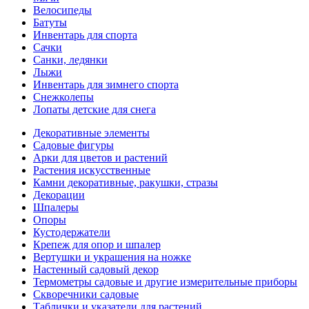
Велосипеды
Батуты
Инвентарь для спорта
Сачки
Санки, ледянки
Лыжи
Инвентарь для зимнего спорта
Снежколепы
Лопаты детские для снега
Декоративные элементы
Садовые фигуры
Арки для цветов и растений
Растения искусственные
Камни декоративные, ракушки, стразы
Декорации
Шпалеры
Опоры
Кустодержатели
Крепеж для опор и шпалер
Вертушки и украшения на ножке
Настенный садовый декор
Термометры садовые и другие измерительные приборы
Скворечники садовые
Таблички и указатели для растений