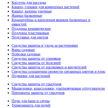
Кассеты для рассады
Кашпо, горшки для комнатных растений
Кашпо, вазоны уличные
Ящики балконные
Кронштейны и крепления ящиков балконных и
емкостей
Поддоны керамические
Поддоны пластиковые
Подставки для цветов
Средства защиты и ухода за растениями
Вары садовые
Побелки садовые
Средства защиты от сорняков
Средства защиты от болезней
Средства защиты от насекомых и вредителей
Средства сохранения свежести срезанных цветов и елок
Подвязки для растений
Средства защиты от грызунов
Мышеловки, крысоловки, ультразвуковые отпугиватели
Препараты защиты от грызунов
Печи для бани и сауны
Термозащита для печей