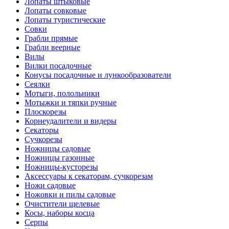
Лопаты штыковые
Лопаты совковые
Лопаты туристические
Совки
Грабли прямые
Грабли веерные
Вилы
Вилки посадочные
Конусы посадочные и лункообразователи
Сеялки
Мотыги, полольники
Мотыжки и тяпки ручные
Плоскорезы
Корнеудалители и видеры
Секаторы
Сучкорезы
Ножницы садовые
Ножницы газонные
Ножницы-кусторезы
Аксессуары к секаторам, сучкорезам
Ножи садовые
Ножовки и пилы садовые
Очистители щелевые
Косы, наборы косца
Серпы