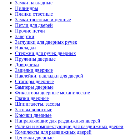
Замки накладные
Цилиндры
Планки ответные
Замки тросовые и цепные
Петли для дверей
Прочие петли
Завертки
Заглушки для дверных ручек
Накладки
Стержни для ручек дверных
Пружины дверные
Доводчики
Защелки дверные
Наклейки, накладки для дверей
Стопоры дверные
Бамперы дверные
Фиксаторы дверные механические
Глазки дверные
Шпингалеты, засовы
Засовы воротные
Крючки дверные
Направляющие для раздвижных дверей
Ролики и комплектующие для раздвижных дверей
Комплекты для раздвижных дверей
Цепочки дверные