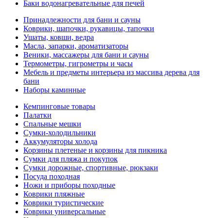
Баки водонагревательные для печей
Принадлежности для бани и сауны
Коврики, шапочки, рукавицы, тапочки
Ушаты, ковши, ведра
Масла, запарки, ароматизаторы
Веники, массажеры для бани и сауны
Термометры, гигрометры и часы
Мебель и предметы интерьера из массива дерева для
бани
Наборы каминные
Кемпинговые товары
Палатки
Спальные мешки
Сумки-холодильники
Аккумуляторы холода
Корзины плетеные и корзины для пикника
Сумки для пляжа и покупок
Сумки дорожные, спортивные, рюкзаки
Посуда походная
Ножи и приборы походные
Коврики пляжные
Коврики туристические
Коврики универсальные