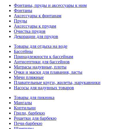
Фонтаны, пруды и аксессуары к ним
Фонтаны
Аксессуары к фонтанам
Пруды
Аксессуары к прудам
Очистка прудов
Декорации для прудов
Товары для отдыха на воде
Бассейны
Принадлежности к бассейнам
Антисептики для бассейнов
Матраcы надувные, плоты
Очки и маски для плавания, ласты
Мячи пляжные
Плавательные круги, жилеты, нарукавники
Насосы для надувных товаров
Товары для пикника
Мангалы
Коптильни
Грили, барбекю
Решетки для барбекю
Печи-барбекю
Шампуры