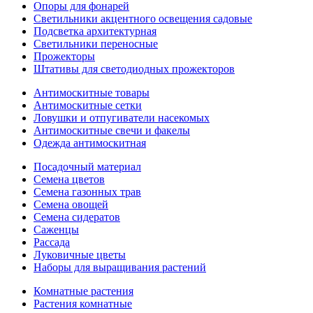
Опоры для фонарей
Светильники акцентного освещения садовые
Подсветка архитектурная
Светильники переносные
Прожекторы
Штативы для светодиодных прожекторов
Антимоскитные товары
Антимоскитные сетки
Ловушки и отпугиватели насекомых
Антимоскитные свечи и факелы
Одежда антимоскитная
Посадочный материал
Семена цветов
Семена газонных трав
Семена овощей
Семена сидератов
Саженцы
Рассада
Луковичные цветы
Наборы для выращивания растений
Комнатные растения
Растения комнатные