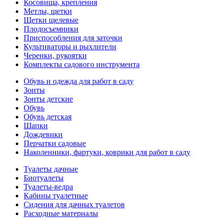
Косовища, крепления
Метлы, щетки
Щетки щелевые
Плодосъемники
Приспособления для заточки
Культиваторы и рыхлители
Черенки, рукоятки
Комплекты садового инструмента
Обувь и одежда для работ в саду
Зонты
Зонты детские
Обувь
Обувь детская
Шапки
Дождевики
Перчатки садовые
Наколенники, фартуки, коврики для работ в саду
Туалеты дачные
Биотуалеты
Туалеты-ведра
Кабины туалетные
Сидения для дачных туалетов
Расходные материалы