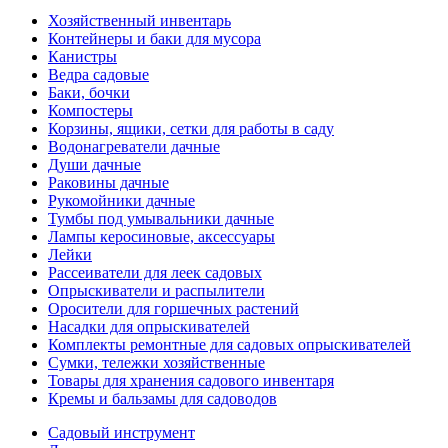
Хозяйственный инвентарь
Контейнеры и баки для мусора
Канистры
Ведра садовые
Баки, бочки
Компостеры
Корзины, ящики, сетки для работы в саду
Водонагреватели дачные
Души дачные
Раковины дачные
Рукомойники дачные
Тумбы под умывальники дачные
Лампы керосиновые, аксессуары
Лейки
Рассеиватели для леек садовых
Опрыскиватели и распылители
Оросители для горшечных растений
Насадки для опрыскивателей
Комплекты ремонтные для садовых опрыскивателей
Сумки, тележки хозяйственные
Товары для хранения садового инвентаря
Кремы и бальзамы для садоводов
Садовый инструмент