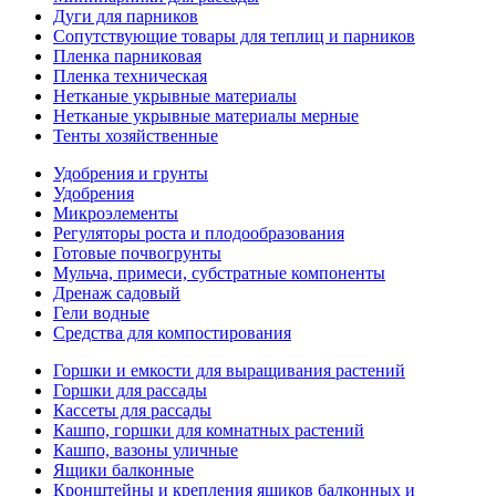
Дуги для парников
Сопутствующие товары для теплиц и парников
Пленка парниковая
Пленка техническая
Нетканые укрывные материалы
Нетканые укрывные материалы мерные
Тенты хозяйственные
Удобрения и грунты
Удобрения
Микроэлементы
Регуляторы роста и плодообразования
Готовые почвогрунты
Мульча, примеси, субстратные компоненты
Дренаж садовый
Гели водные
Средства для компостирования
Горшки и емкости для выращивания растений
Горшки для рассады
Кассеты для рассады
Кашпо, горшки для комнатных растений
Кашпо, вазоны уличные
Ящики балконные
Кронштейны и крепления ящиков балконных и