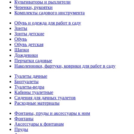
Культиваторы и рыхлители
Черенки, рукоятки
Комплекты садового инструмента
Обувь и одежда для работ в саду
Зонты
Зонты детские
Обувь
Обувь детская
Шапки
Дождевики
Перчатки садовые
Наколенники, фартуки, коврики для работ в саду
Туалеты дачные
Биотуалеты
Туалеты-ведра
Кабины туалетные
Сидения для дачных туалетов
Расходные материалы
Фонтаны, пруды и аксессуары к ним
Фонтаны
Аксессуары к фонтанам
Пруды