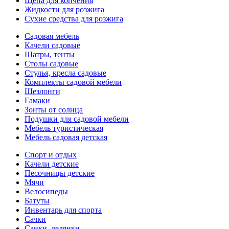
Щепа для копчения
Жидкости для розжига
Сухие средства для розжига
Садовая мебель
Качели садовые
Шатры, тенты
Столы садовые
Стулья, кресла садовые
Комплекты садовой мебели
Шезлонги
Гамаки
Зонты от солнца
Подушки для садовой мебели
Мебель туристическая
Мебель садовая детская
Спорт и отдых
Качели детские
Песочницы детские
Мячи
Велосипеды
Батуты
Инвентарь для спорта
Сачки
Санки, ледянки