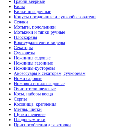
Грабли веерные
Вилы
Вилки посадочные
Конусы посадочные и лункообразователи
Сеялки
Мотыги, полольники
Мотыжки и тяпки ручные
Плоскорезы
Корнеудалители и видеры
Секаторы
Сучкорезы
Ножницы садовые
Ножницы газонные
Ножницы-кусторезы
Аксессуары к секаторам, сучкорезам
Ножи садовые
Ножовки и пилы садовые
Очистители щелевые
Косы, наборы косца
Серпы
Косовища, крепления
Метлы, щетки
Щетки щелевые
Плодосъемники
Приспособления для заточки