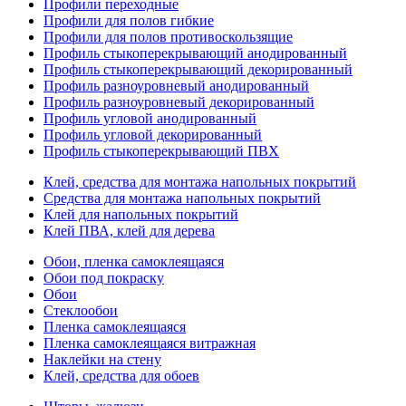
Профили переходные
Профили для полов гибкие
Профили для полов противоскользящие
Профиль стыкоперекрывающий анодированный
Профиль стыкоперекрывающий декорированный
Профиль разноуровневый анодированный
Профиль разноуровневый декорированный
Профиль угловой анодированный
Профиль угловой декорированный
Профиль стыкоперекрывающий ПВХ
Клей, средства для монтажа напольных покрытий
Средства для монтажа напольных покрытий
Клей для напольных покрытий
Клей ПВА, клей для дерева
Обои, пленка самоклеящаяся
Обои под покраску
Обои
Стеклообои
Пленка самоклеящаяся
Пленка самоклеящаяся витражная
Наклейки на стену
Клей, средства для обоев