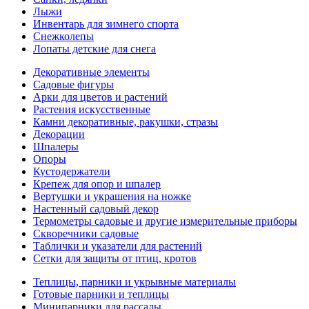
Лыжи
Инвентарь для зимнего спорта
Снежколепы
Лопаты детские для снега
Декоративные элементы
Садовые фигуры
Арки для цветов и растений
Растения искусственные
Камни декоративные, ракушки, стразы
Декорации
Шпалеры
Опоры
Кустодержатели
Крепеж для опор и шпалер
Вертушки и украшения на ножке
Настенный садовый декор
Термометры садовые и другие измерительные приборы
Скворечники садовые
Таблички и указатели для растений
Сетки для защиты от птиц, кротов
Теплицы, парники и укрывные материалы
Готовые парники и теплицы
Минипарники для рассады