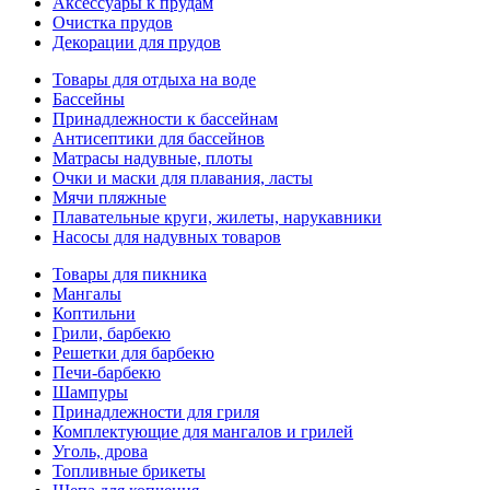
Аксессуары к прудам
Очистка прудов
Декорации для прудов
Товары для отдыха на воде
Бассейны
Принадлежности к бассейнам
Антисептики для бассейнов
Матраcы надувные, плоты
Очки и маски для плавания, ласты
Мячи пляжные
Плавательные круги, жилеты, нарукавники
Насосы для надувных товаров
Товары для пикника
Мангалы
Коптильни
Грили, барбекю
Решетки для барбекю
Печи-барбекю
Шампуры
Принадлежности для гриля
Комплектующие для мангалов и грилей
Уголь, дрова
Топливные брикеты