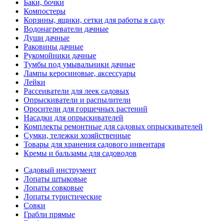
Баки, бочки
Компостеры
Корзины, ящики, сетки для работы в саду
Водонагреватели дачные
Души дачные
Раковины дачные
Рукомойники дачные
Тумбы под умывальники дачные
Лампы керосиновые, аксессуары
Лейки
Рассеиватели для леек садовых
Опрыскиватели и распылители
Оросители для горшечных растений
Насадки для опрыскивателей
Комплекты ремонтные для садовых опрыскивателей
Сумки, тележки хозяйственные
Товары для хранения садового инвентаря
Кремы и бальзамы для садоводов
Садовый инструмент
Лопаты штыковые
Лопаты совковые
Лопаты туристические
Совки
Грабли прямые