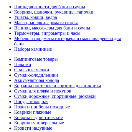
Принадлежности для бани и сауны
Коврики, шапочки, рукавицы, тапочки
Ушаты, ковши, ведра
Масла, запарки, ароматизаторы
Веники, массажеры для бани и сауны
Термометры, гигрометры и часы
Мебель и предметы интерьера из массива дерева для
бани
Наборы каминные
Кемпинговые товары
Палатки
Спальные мешки
Сумки-холодильники
Аккумуляторы холода
Корзины плетеные и корзины для пикника
Сумки для пляжа и покупок
Сумки дорожные, спортивные, рюкзаки
Посуда походная
Ножи и приборы походные
Коврики пляжные
Коврики туристические
Коврики универсальные
Кровати надувные