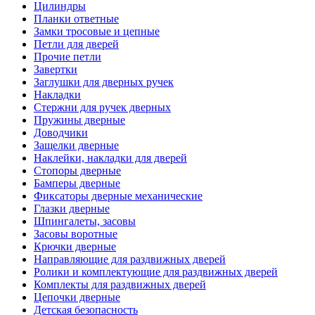
Цилиндры
Планки ответные
Замки тросовые и цепные
Петли для дверей
Прочие петли
Завертки
Заглушки для дверных ручек
Накладки
Стержни для ручек дверных
Пружины дверные
Доводчики
Защелки дверные
Наклейки, накладки для дверей
Стопоры дверные
Бамперы дверные
Фиксаторы дверные механические
Глазки дверные
Шпингалеты, засовы
Засовы воротные
Крючки дверные
Направляющие для раздвижных дверей
Ролики и комплектующие для раздвижных дверей
Комплекты для раздвижных дверей
Цепочки дверные
Детская безопасность