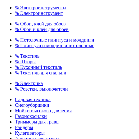
% Электроинструменты
% Электроинструмент
% Обои, клей для обоев
% Обои и клей для обоев
% Потолочные плинтуса и молдинги
% Плинтуса и молдинги потолочные
% Текстиль
% Шторы
% Кухонный текстиль
% Текстиль для спальни
% Электрика
% Розетки, выключатели
Садовая техника
Снегоуборщики
Мойки высокого давления
Газонокосилки
Триммеры для травы
Райдеры
Культиваторы
Аэраторы для газона