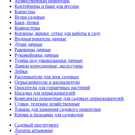
Хозяйственный инвентарь
Контейнеры и баки для мусора
Канистры
Ведра садовые
Баки, бочки
Компостеры
Корзины, ящики, сетки для работы в саду
Водонагреватели дачные
Души дачные
Раковины дачные
Рукомойники дачные
Тумбы под умывальники дачные
Лампы керосиновые, аксессуары
Лейки
Рассеиватели для леек садовых
Опрыскиватели и распылители
Оросители для горшечных растений
Насадки для опрыскивателей
Комплекты ремонтные для садовых опрыскивателей
Сумки, тележки хозяйственные
Товары для хранения садового инвентаря
Кремы и бальзамы для садоводов
Садовый инструмент
Лопаты штыковые