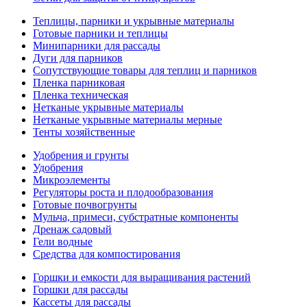
Теплицы, парники и укрывные материалы
Готовые парники и теплицы
Минипарники для рассады
Дуги для парников
Сопутствующие товары для теплиц и парников
Пленка парниковая
Пленка техническая
Нетканые укрывные материалы
Нетканые укрывные материалы мерные
Тенты хозяйственные
Удобрения и грунты
Удобрения
Микроэлементы
Регуляторы роста и плодообразования
Готовые почвогрунты
Мульча, примеси, субстратные компоненты
Дренаж садовый
Гели водные
Средства для компостирования
Горшки и емкости для выращивания растений
Горшки для рассады
Кассеты для рассады