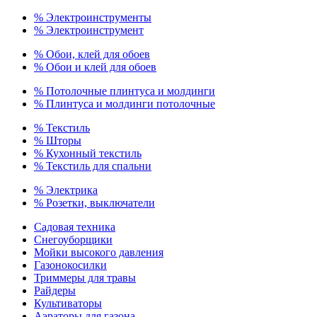
% Электроинструменты
% Электроинструмент
% Обои, клей для обоев
% Обои и клей для обоев
% Потолочные плинтуса и молдинги
% Плинтуса и молдинги потолочные
% Текстиль
% Шторы
% Кухонный текстиль
% Текстиль для спальни
% Электрика
% Розетки, выключатели
Садовая техника
Снегоуборщики
Мойки высокого давления
Газонокосилки
Триммеры для травы
Райдеры
Культиваторы
Аэраторы для газона