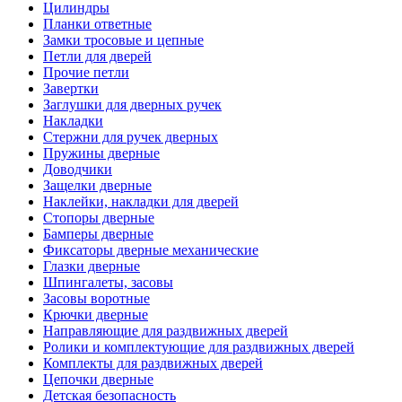
Цилиндры
Планки ответные
Замки тросовые и цепные
Петли для дверей
Прочие петли
Завертки
Заглушки для дверных ручек
Накладки
Стержни для ручек дверных
Пружины дверные
Доводчики
Защелки дверные
Наклейки, накладки для дверей
Стопоры дверные
Бамперы дверные
Фиксаторы дверные механические
Глазки дверные
Шпингалеты, засовы
Засовы воротные
Крючки дверные
Направляющие для раздвижных дверей
Ролики и комплектующие для раздвижных дверей
Комплекты для раздвижных дверей
Цепочки дверные
Детская безопасность