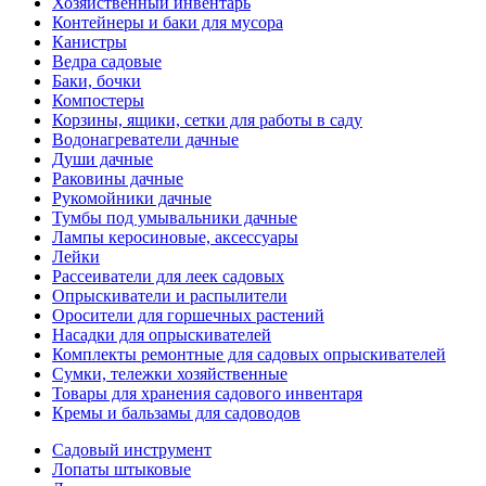
Хозяйственный инвентарь
Контейнеры и баки для мусора
Канистры
Ведра садовые
Баки, бочки
Компостеры
Корзины, ящики, сетки для работы в саду
Водонагреватели дачные
Души дачные
Раковины дачные
Рукомойники дачные
Тумбы под умывальники дачные
Лампы керосиновые, аксессуары
Лейки
Рассеиватели для леек садовых
Опрыскиватели и распылители
Оросители для горшечных растений
Насадки для опрыскивателей
Комплекты ремонтные для садовых опрыскивателей
Сумки, тележки хозяйственные
Товары для хранения садового инвентаря
Кремы и бальзамы для садоводов
Садовый инструмент
Лопаты штыковые