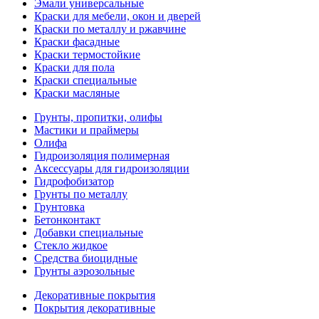
Эмали универсальные
Краски для мебели, окон и дверей
Краски по металлу и ржавчине
Краски фасадные
Краски термостойкие
Краски для пола
Краски специальные
Краски масляные
Грунты, пропитки, олифы
Мастики и праймеры
Олифа
Гидроизоляция полимерная
Аксессуары для гидроизоляции
Гидрофобизатор
Грунты по металлу
Грунтовка
Бетонконтакт
Добавки специальные
Стекло жидкое
Средства биоцидные
Грунты аэрозольные
Декоративные покрытия
Покрытия декоративные