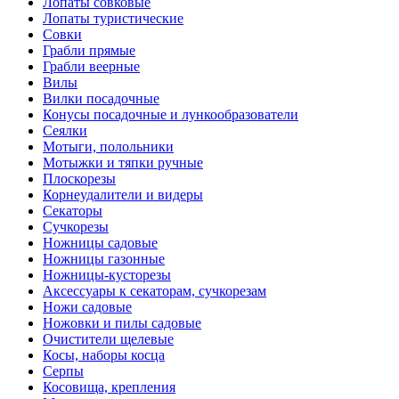
Лопаты совковые
Лопаты туристические
Совки
Грабли прямые
Грабли веерные
Вилы
Вилки посадочные
Конусы посадочные и лункообразователи
Сеялки
Мотыги, полольники
Мотыжки и тяпки ручные
Плоскорезы
Корнеудалители и видеры
Секаторы
Сучкорезы
Ножницы садовые
Ножницы газонные
Ножницы-кусторезы
Аксессуары к секаторам, сучкорезам
Ножи садовые
Ножовки и пилы садовые
Очистители щелевые
Косы, наборы косца
Серпы
Косовища, крепления