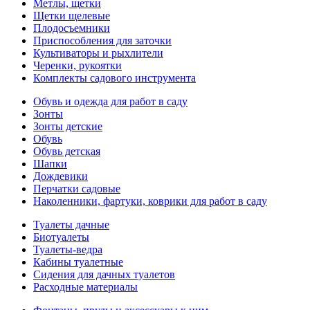
Метлы, щетки
Щетки щелевые
Плодосъемники
Приспособления для заточки
Культиваторы и рыхлители
Черенки, рукоятки
Комплекты садового инструмента
Обувь и одежда для работ в саду
Зонты
Зонты детские
Обувь
Обувь детская
Шапки
Дождевики
Перчатки садовые
Наколенники, фартуки, коврики для работ в саду
Туалеты дачные
Биотуалеты
Туалеты-ведра
Кабины туалетные
Сидения для дачных туалетов
Расходные материалы