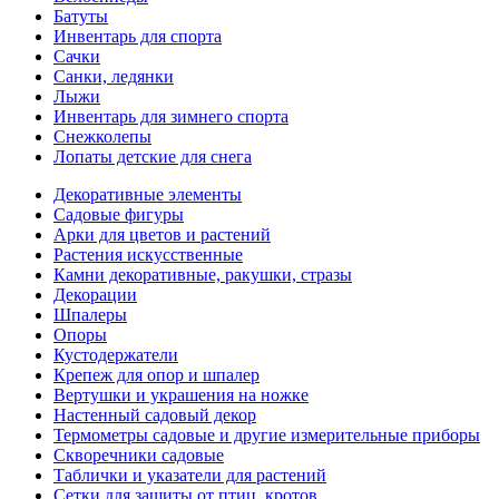
Батуты
Инвентарь для спорта
Сачки
Санки, ледянки
Лыжи
Инвентарь для зимнего спорта
Снежколепы
Лопаты детские для снега
Декоративные элементы
Садовые фигуры
Арки для цветов и растений
Растения искусственные
Камни декоративные, ракушки, стразы
Декорации
Шпалеры
Опоры
Кустодержатели
Крепеж для опор и шпалер
Вертушки и украшения на ножке
Настенный садовый декор
Термометры садовые и другие измерительные приборы
Скворечники садовые
Таблички и указатели для растений
Сетки для защиты от птиц, кротов