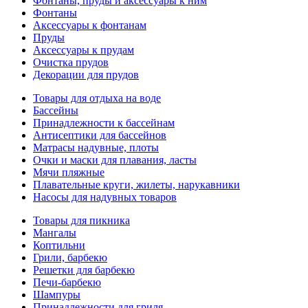
Фонтаны, пруды и аксессуары к ним
Фонтаны
Аксессуары к фонтанам
Пруды
Аксессуары к прудам
Очистка прудов
Декорации для прудов
Товары для отдыха на воде
Бассейны
Принадлежности к бассейнам
Антисептики для бассейнов
Матраcы надувные, плоты
Очки и маски для плавания, ласты
Мячи пляжные
Плавательные круги, жилеты, нарукавники
Насосы для надувных товаров
Товары для пикника
Мангалы
Коптильни
Грили, барбекю
Решетки для барбекю
Печи-барбекю
Шампуры
Принадлежности для гриля