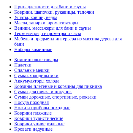
Принадлежности для бани и сауны
Коврики, шапочки, рукавицы, тапочки
Ушаты, ковши, ведра
Масла, запарки, ароматизаторы
Веники, массажеры для бани и сауны
Термометры, гигрометры и часы
Мебель и предметы интерьера из массива дерева для
бани
Наборы каминные
Кемпинговые товары
Палатки
Спальные мешки
Сумки-холодильники
Аккумуляторы холода
Корзины плетеные и корзины для пикника
Сумки для пляжа и покупок
Сумки дорожные, спортивные, рюкзаки
Посуда походная
Ножи и приборы походные
Коврики пляжные
Коврики туристические
Коврики универсальные
Кровати надувные