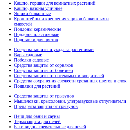
Кашпо, горшки для комнатных растений
Кашпо, вазоны уличные
Ящики балконные
Кронштейны и крепления ящиков балконных и
емкостей
Поддоны керамические
Поддоны пластиковые
Подставки для цветов
Средства защиты и ухода за растениями
Вары садовые
Побелки садовые
Средства защиты от сорняков
Средства защиты от болезней
Средства защиты от насекомых и вредителей
Средства сохранения свежести срезанных цветов и елок
Подвязки для растений
Средства защиты от грызунов
Мышеловки, крысоловки, ультразвуковые отпугиватели
Препараты защиты от грызунов
Печи для бани и сауны
Термозащита для печей
Баки водонагревательные для печей