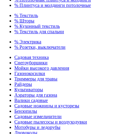
% Плинтуса и молдинги потолочные
% Текстиль
% Шторы
% Кухонный текстиль
% Текстиль для спальни
% Электрика
% Розетки, выключатели
Садовая техника
Снегоуборщики
Мойки высокого давления
Газонокосилки
Триммеры для травы
Райдеры
Культиваторы
Аэраторы для газона
Валики садовые
Садовые ножницы и кусторезы
Бензопилы
Садовые измельчители
Садовые пылесосы и воздуходувки
Мотобуры и ледорубы
Дровоколы