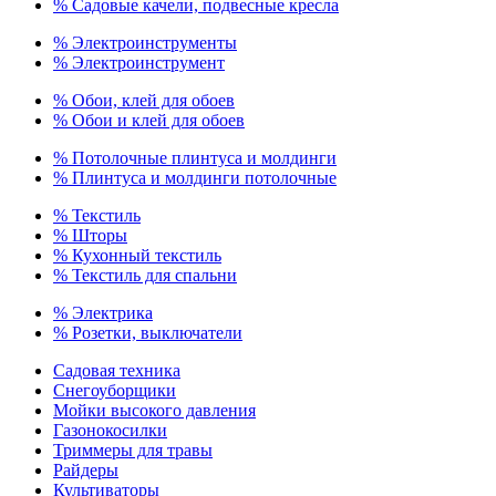
% Садовые качели, подвесные кресла
% Электроинструменты
% Электроинструмент
% Обои, клей для обоев
% Обои и клей для обоев
% Потолочные плинтуса и молдинги
% Плинтуса и молдинги потолочные
% Текстиль
% Шторы
% Кухонный текстиль
% Текстиль для спальни
% Электрика
% Розетки, выключатели
Садовая техника
Снегоуборщики
Мойки высокого давления
Газонокосилки
Триммеры для травы
Райдеры
Культиваторы