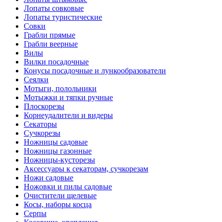
Лопаты совковые
Лопаты туристические
Совки
Грабли прямые
Грабли веерные
Вилы
Вилки посадочные
Конусы посадочные и лункообразователи
Сеялки
Мотыги, полольники
Мотыжки и тяпки ручные
Плоскорезы
Корнеудалители и видеры
Секаторы
Сучкорезы
Ножницы садовые
Ножницы газонные
Ножницы-кусторезы
Аксессуары к секаторам, сучкорезам
Ножи садовые
Ножовки и пилы садовые
Очистители щелевые
Косы, наборы косца
Серпы