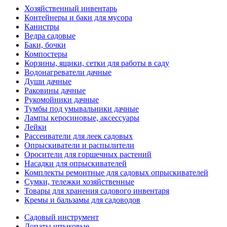
Хозяйственный инвентарь
Контейнеры и баки для мусора
Канистры
Ведра садовые
Баки, бочки
Компостеры
Корзины, ящики, сетки для работы в саду
Водонагреватели дачные
Души дачные
Раковины дачные
Рукомойники дачные
Тумбы под умывальники дачные
Лампы керосиновые, аксессуары
Лейки
Рассеиватели для леек садовых
Опрыскиватели и распылители
Оросители для горшечных растений
Насадки для опрыскивателей
Комплекты ремонтные для садовых опрыскивателей
Сумки, тележки хозяйственные
Товары для хранения садового инвентаря
Кремы и бальзамы для садоводов
Садовый инструмент
Лопаты штыковые