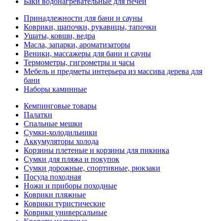
Баки водонагревательные для печей
Принадлежности для бани и сауны
Коврики, шапочки, рукавицы, тапочки
Ушаты, ковши, ведра
Масла, запарки, ароматизаторы
Веники, массажеры для бани и сауны
Термометры, гигрометры и часы
Мебель и предметы интерьера из массива дерева для
бани
Наборы каминные
Кемпинговые товары
Палатки
Спальные мешки
Сумки-холодильники
Аккумуляторы холода
Корзины плетеные и корзины для пикника
Сумки для пляжа и покупок
Сумки дорожные, спортивные, рюкзаки
Посуда походная
Ножи и приборы походные
Коврики пляжные
Коврики туристические
Коврики универсальные