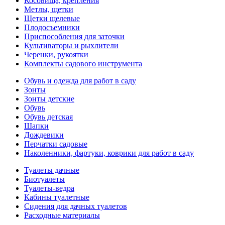
Косовища, крепления
Метлы, щетки
Щетки щелевые
Плодосъемники
Приспособления для заточки
Культиваторы и рыхлители
Черенки, рукоятки
Комплекты садового инструмента
Обувь и одежда для работ в саду
Зонты
Зонты детские
Обувь
Обувь детская
Шапки
Дождевики
Перчатки садовые
Наколенники, фартуки, коврики для работ в саду
Туалеты дачные
Биотуалеты
Туалеты-ведра
Кабины туалетные
Сидения для дачных туалетов
Расходные материалы