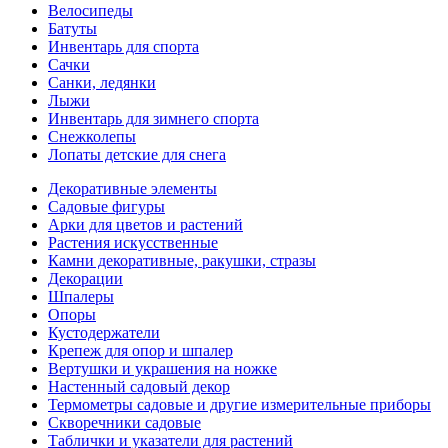
Велосипеды
Батуты
Инвентарь для спорта
Сачки
Санки, ледянки
Лыжи
Инвентарь для зимнего спорта
Снежколепы
Лопаты детские для снега
Декоративные элементы
Садовые фигуры
Арки для цветов и растений
Растения искусственные
Камни декоративные, ракушки, стразы
Декорации
Шпалеры
Опоры
Кустодержатели
Крепеж для опор и шпалер
Вертушки и украшения на ножке
Настенный садовый декор
Термометры садовые и другие измерительные приборы
Скворечники садовые
Таблички и указатели для растений