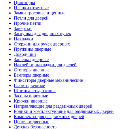
Цилиндры
Планки ответные
Замки тросовые и цепные
Петли для дверей
Прочие петли
Завертки
Заглушки для дверных ручек
Накладки
Стержни для ручек дверных
Пружины дверные
Доводчики
Защелки дверные
Наклейки, накладки для дверей
Стопоры дверные
Бамперы дверные
Фиксаторы дверные механические
Глазки дверные
Шпингалеты, засовы
Засовы воротные
Крючки дверные
Направляющие для раздвижных дверей
Ролики и комплектующие для раздвижных дверей
Комплекты для раздвижных дверей
Цепочки дверные
Детская безопасность