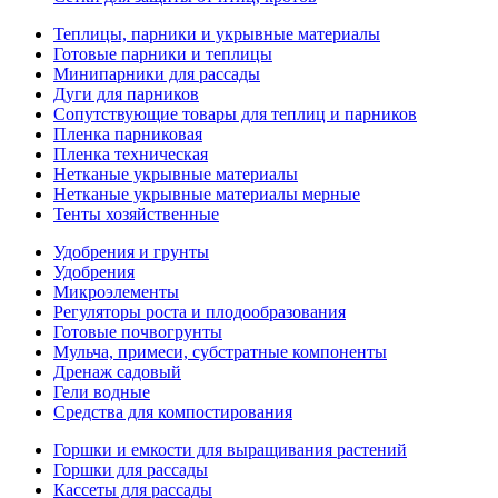
Теплицы, парники и укрывные материалы
Готовые парники и теплицы
Минипарники для рассады
Дуги для парников
Сопутствующие товары для теплиц и парников
Пленка парниковая
Пленка техническая
Нетканые укрывные материалы
Нетканые укрывные материалы мерные
Тенты хозяйственные
Удобрения и грунты
Удобрения
Микроэлементы
Регуляторы роста и плодообразования
Готовые почвогрунты
Мульча, примеси, субстратные компоненты
Дренаж садовый
Гели водные
Средства для компостирования
Горшки и емкости для выращивания растений
Горшки для рассады
Кассеты для рассады