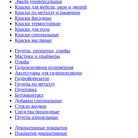
Эмали универсальные
Краски для мебели, окон и дверей
Краски по металлу и ржавчине
Краски фасадные
Краски термостойкие
Краски для пола
Краски специальные
Краски масляные
Грунты, пропитки, олифы
Мастики и праймеры
Олифа
Гидроизоляция полимерная
Аксессуары для гидроизоляции
Гидрофобизатор
Грунты по металлу
Грунтовка
Бетонконтакт
Добавки специальные
Стекло жидкое
Средства биоцидные
Грунты аэрозольные
Декоративные покрытия
Покрытия декоративные