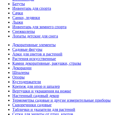
Батуты
Инвентарь для спорта
Сачки
Санки, ледянки
Лыжи
Инвентарь для зимнего спорта
Снежколепы
Лопаты детские для снега
Декоративные элементы
Садовые фигуры
Арки для цветов и растений
Растения искусственные
Камни декоративные, ракушки, стразы
Декорации
Шпалеры
Опоры
Кустодержатели
Крепеж для опор и шпалер
Вертушки и украшения на ножке
Настенный садовый декор
Термометры садовые и другие измерительные приборы
Скворечники садовые
Таблички и указатели для растений
Сетки для защиты от птиц, кротов