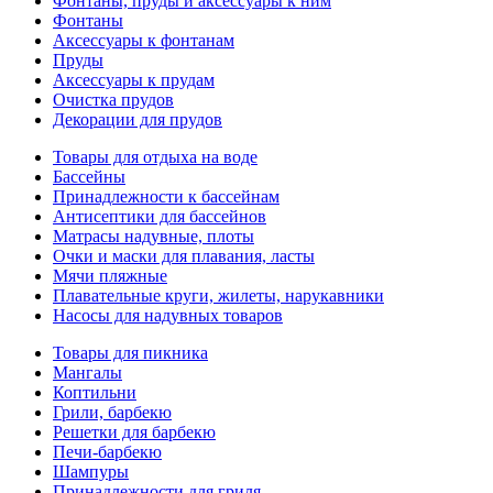
Фонтаны, пруды и аксессуары к ним
Фонтаны
Аксессуары к фонтанам
Пруды
Аксессуары к прудам
Очистка прудов
Декорации для прудов
Товары для отдыха на воде
Бассейны
Принадлежности к бассейнам
Антисептики для бассейнов
Матраcы надувные, плоты
Очки и маски для плавания, ласты
Мячи пляжные
Плавательные круги, жилеты, нарукавники
Насосы для надувных товаров
Товары для пикника
Мангалы
Коптильни
Грили, барбекю
Решетки для барбекю
Печи-барбекю
Шампуры
Принадлежности для гриля