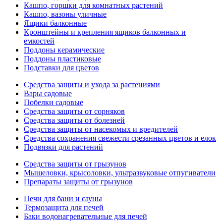
Кашпо, горшки для комнатных растений
Кашпо, вазоны уличные
Ящики балконные
Кронштейны и крепления ящиков балконных и
емкостей
Поддоны керамические
Поддоны пластиковые
Подставки для цветов
Средства защиты и ухода за растениями
Вары садовые
Побелки садовые
Средства защиты от сорняков
Средства защиты от болезней
Средства защиты от насекомых и вредителей
Средства сохранения свежести срезанных цветов и елок
Подвязки для растений
Средства защиты от грызунов
Мышеловки, крысоловки, ультразвуковые отпугиватели
Препараты защиты от грызунов
Печи для бани и сауны
Термозащита для печей
Баки водонагревательные для печей