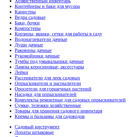
Хозяйственный инвентарь
Контейнеры и баки для мусора
Канистры
Ведра садовые
Баки, бочки
Компостеры
Корзины, ящики, сетки для работы в саду
Водонагреватели дачные
Души дачные
Раковины дачные
Рукомойники дачные
Тумбы под умывальники дачные
Лампы керосиновые, аксессуары
Лейки
Рассеиватели для леек садовых
Опрыскиватели и распылители
Оросители для горшечных растений
Насадки для опрыскивателей
Комплекты ремонтные для садовых опрыскивателей
Сумки, тележки хозяйственные
Товары для хранения садового инвентаря
Кремы и бальзамы для садоводов
Садовый инструмент
Лопаты штыковые