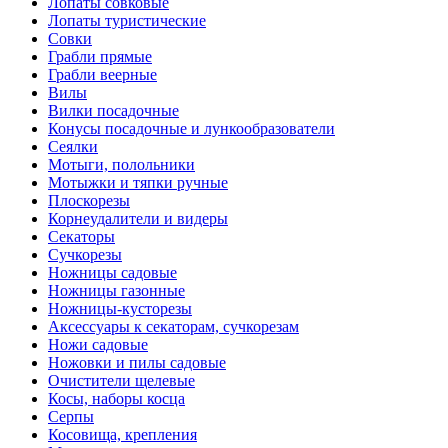
Лопаты совковые
Лопаты туристические
Совки
Грабли прямые
Грабли веерные
Вилы
Вилки посадочные
Конусы посадочные и лункообразователи
Сеялки
Мотыги, полольники
Мотыжки и тяпки ручные
Плоскорезы
Корнеудалители и видеры
Секаторы
Сучкорезы
Ножницы садовые
Ножницы газонные
Ножницы-кусторезы
Аксессуары к секаторам, сучкорезам
Ножи садовые
Ножовки и пилы садовые
Очистители щелевые
Косы, наборы косца
Серпы
Косовища, крепления