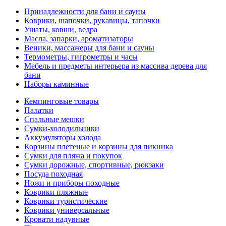
Принадлежности для бани и сауны
Коврики, шапочки, рукавицы, тапочки
Ушаты, ковши, ведра
Масла, запарки, ароматизаторы
Веники, массажеры для бани и сауны
Термометры, гигрометры и часы
Мебель и предметы интерьера из массива дерева для
бани
Наборы каминные
Кемпинговые товары
Палатки
Спальные мешки
Сумки-холодильники
Аккумуляторы холода
Корзины плетеные и корзины для пикника
Сумки для пляжа и покупок
Сумки дорожные, спортивные, рюкзаки
Посуда походная
Ножи и приборы походные
Коврики пляжные
Коврики туристические
Коврики универсальные
Кровати надувные