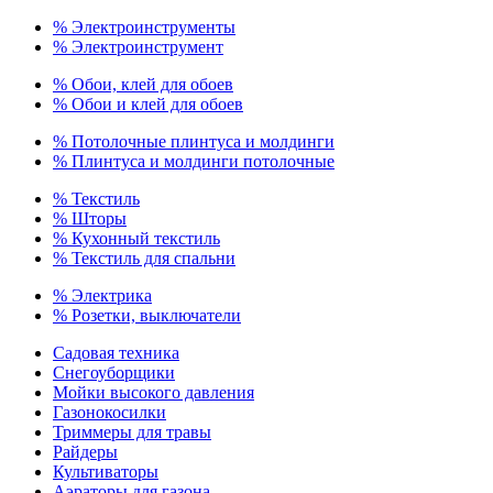
% Электроинструменты
% Электроинструмент
% Обои, клей для обоев
% Обои и клей для обоев
% Потолочные плинтуса и молдинги
% Плинтуса и молдинги потолочные
% Текстиль
% Шторы
% Кухонный текстиль
% Текстиль для спальни
% Электрика
% Розетки, выключатели
Садовая техника
Снегоуборщики
Мойки высокого давления
Газонокосилки
Триммеры для травы
Райдеры
Культиваторы
Аэраторы для газона