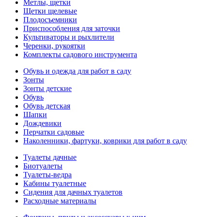
Метлы, щетки
Щетки щелевые
Плодосъемники
Приспособления для заточки
Культиваторы и рыхлители
Черенки, рукоятки
Комплекты садового инструмента
Обувь и одежда для работ в саду
Зонты
Зонты детские
Обувь
Обувь детская
Шапки
Дождевики
Перчатки садовые
Наколенники, фартуки, коврики для работ в саду
Туалеты дачные
Биотуалеты
Туалеты-ведра
Кабины туалетные
Сидения для дачных туалетов
Расходные материалы