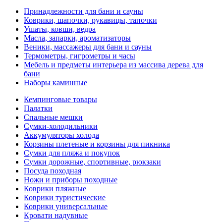
Принадлежности для бани и сауны
Коврики, шапочки, рукавицы, тапочки
Ушаты, ковши, ведра
Масла, запарки, ароматизаторы
Веники, массажеры для бани и сауны
Термометры, гигрометры и часы
Мебель и предметы интерьера из массива дерева для
бани
Наборы каминные
Кемпинговые товары
Палатки
Спальные мешки
Сумки-холодильники
Аккумуляторы холода
Корзины плетеные и корзины для пикника
Сумки для пляжа и покупок
Сумки дорожные, спортивные, рюкзаки
Посуда походная
Ножи и приборы походные
Коврики пляжные
Коврики туристические
Коврики универсальные
Кровати надувные