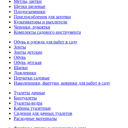
Метлы, щетки
Щетки щелевые
Плодосъемники
Приспособления для заточки
Культиваторы и рыхлители
Черенки, рукоятки
Комплекты садового инструмента
Обувь и одежда для работ в саду
Зонты
Зонты детские
Обувь
Обувь детская
Шапки
Дождевики
Перчатки садовые
Наколенники, фартуки, коврики для работ в саду
Туалеты дачные
Биотуалеты
Туалеты-ведра
Кабины туалетные
Сидения для дачных туалетов
Расходные материалы