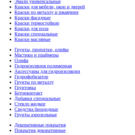
Эмали универсальные
Краски для мебели, окон и дверей
Краски по металлу и ржавчине
Краски фасадные
Краски термостойкие
Краски для пола
Краски специальные
Краски масляные
Грунты, пропитки, олифы
Мастики и праймеры
Олифа
Гидроизоляция полимерная
Аксессуары для гидроизоляции
Гидрофобизатор
Грунты по металлу
Грунтовка
Бетонконтакт
Добавки специальные
Стекло жидкое
Средства биоцидные
Грунты аэрозольные
Декоративные покрытия
Покрытия декоративные