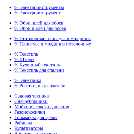
% Электроинструменты
% Электроинструмент
% Обои, клей для обоев
% Обои и клей для обоев
% Потолочные плинтуса и молдинги
% Плинтуса и молдинги потолочные
% Текстиль
% Шторы
% Кухонный текстиль
% Текстиль для спальни
% Электрика
% Розетки, выключатели
Садовая техника
Снегоуборщики
Мойки высокого давления
Газонокосилки
Триммеры для травы
Райдеры
Культиваторы
Аэраторы для газона