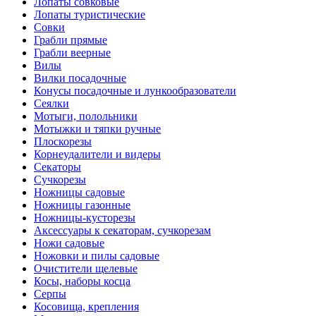
Лопаты совковые
Лопаты туристические
Совки
Грабли прямые
Грабли веерные
Вилы
Вилки посадочные
Конусы посадочные и лункообразователи
Сеялки
Мотыги, полольники
Мотыжки и тяпки ручные
Плоскорезы
Корнеудалители и видеры
Секаторы
Сучкорезы
Ножницы садовые
Ножницы газонные
Ножницы-кусторезы
Аксессуары к секаторам, сучкорезам
Ножи садовые
Ножовки и пилы садовые
Очистители щелевые
Косы, наборы косца
Серпы
Косовища, крепления