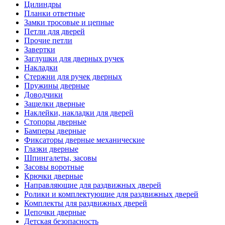
Цилиндры
Планки ответные
Замки тросовые и цепные
Петли для дверей
Прочие петли
Завертки
Заглушки для дверных ручек
Накладки
Стержни для ручек дверных
Пружины дверные
Доводчики
Защелки дверные
Наклейки, накладки для дверей
Стопоры дверные
Бамперы дверные
Фиксаторы дверные механические
Глазки дверные
Шпингалеты, засовы
Засовы воротные
Крючки дверные
Направляющие для раздвижных дверей
Ролики и комплектующие для раздвижных дверей
Комплекты для раздвижных дверей
Цепочки дверные
Детская безопасность