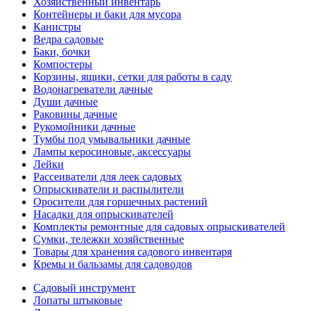
Хозяйственный инвентарь
Контейнеры и баки для мусора
Канистры
Ведра садовые
Баки, бочки
Компостеры
Корзины, ящики, сетки для работы в саду
Водонагреватели дачные
Души дачные
Раковины дачные
Рукомойники дачные
Тумбы под умывальники дачные
Лампы керосиновые, аксессуары
Лейки
Рассеиватели для леек садовых
Опрыскиватели и распылители
Оросители для горшечных растений
Насадки для опрыскивателей
Комплекты ремонтные для садовых опрыскивателей
Сумки, тележки хозяйственные
Товары для хранения садового инвентаря
Кремы и бальзамы для садоводов
Садовый инструмент
Лопаты штыковые