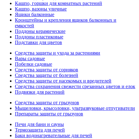
Кашпо, горшки для комнатных растений
Кашпо, вазоны уличные
Ящики балконные
Кронштейны и крепления ящиков балконных и
емкостей
Поддоны керамические
Поддоны пластиковые
Подставки для цветов
Средства защиты и ухода за растениями
Вары садовые
Побелки садовые
Средства защиты от сорняков
Средства защиты от болезней
Средства защиты от насекомых и вредителей
Средства сохранения свежести срезанных цветов и елок
Подвязки для растений
Средства защиты от грызунов
Мышеловки, крысоловки, ультразвуковые отпугиватели
Препараты защиты от грызунов
Печи для бани и сауны
Термозащита для печей
Баки водонагревательные для печей