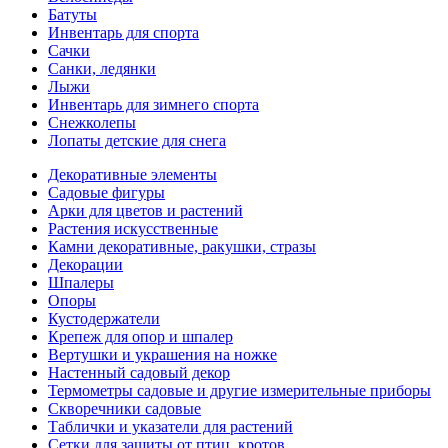
Батуты
Инвентарь для спорта
Сачки
Санки, ледянки
Лыжи
Инвентарь для зимнего спорта
Снежколепы
Лопаты детские для снега
Декоративные элементы
Садовые фигуры
Арки для цветов и растений
Растения искусственные
Камни декоративные, ракушки, стразы
Декорации
Шпалеры
Опоры
Кустодержатели
Крепеж для опор и шпалер
Вертушки и украшения на ножке
Настенный садовый декор
Термометры садовые и другие измерительные приборы
Скворечники садовые
Таблички и указатели для растений
Сетки для защиты от птиц, кротов