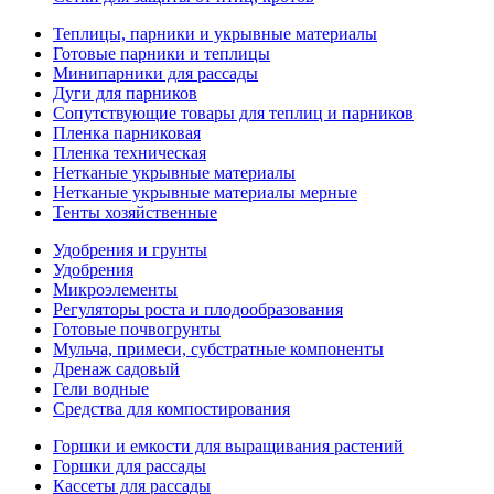
Теплицы, парники и укрывные материалы
Готовые парники и теплицы
Минипарники для рассады
Дуги для парников
Сопутствующие товары для теплиц и парников
Пленка парниковая
Пленка техническая
Нетканые укрывные материалы
Нетканые укрывные материалы мерные
Тенты хозяйственные
Удобрения и грунты
Удобрения
Микроэлементы
Регуляторы роста и плодообразования
Готовые почвогрунты
Мульча, примеси, субстратные компоненты
Дренаж садовый
Гели водные
Средства для компостирования
Горшки и емкости для выращивания растений
Горшки для рассады
Кассеты для рассады