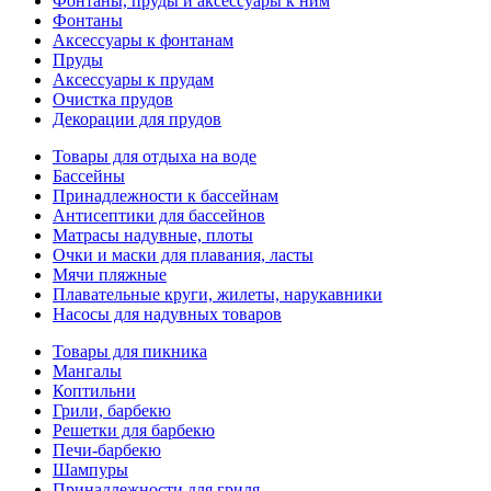
Фонтаны, пруды и аксессуары к ним
Фонтаны
Аксессуары к фонтанам
Пруды
Аксессуары к прудам
Очистка прудов
Декорации для прудов
Товары для отдыха на воде
Бассейны
Принадлежности к бассейнам
Антисептики для бассейнов
Матраcы надувные, плоты
Очки и маски для плавания, ласты
Мячи пляжные
Плавательные круги, жилеты, нарукавники
Насосы для надувных товаров
Товары для пикника
Мангалы
Коптильни
Грили, барбекю
Решетки для барбекю
Печи-барбекю
Шампуры
Принадлежности для гриля