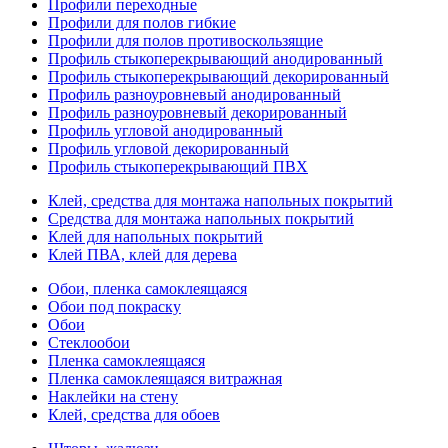
Профили переходные
Профили для полов гибкие
Профили для полов противоскользящие
Профиль стыкоперекрывающий анодированный
Профиль стыкоперекрывающий декорированный
Профиль разноуровневый анодированный
Профиль разноуровневый декорированный
Профиль угловой анодированный
Профиль угловой декорированный
Профиль стыкоперекрывающий ПВХ
Клей, средства для монтажа напольных покрытий
Средства для монтажа напольных покрытий
Клей для напольных покрытий
Клей ПВА, клей для дерева
Обои, пленка самоклеящаяся
Обои под покраску
Обои
Стеклообои
Пленка самоклеящаяся
Пленка самоклеящаяся витражная
Наклейки на стену
Клей, средства для обоев