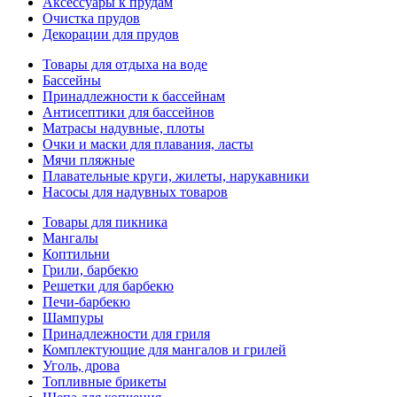
Аксессуары к прудам
Очистка прудов
Декорации для прудов
Товары для отдыха на воде
Бассейны
Принадлежности к бассейнам
Антисептики для бассейнов
Матраcы надувные, плоты
Очки и маски для плавания, ласты
Мячи пляжные
Плавательные круги, жилеты, нарукавники
Насосы для надувных товаров
Товары для пикника
Мангалы
Коптильни
Грили, барбекю
Решетки для барбекю
Печи-барбекю
Шампуры
Принадлежности для гриля
Комплектующие для мангалов и грилей
Уголь, дрова
Топливные брикеты