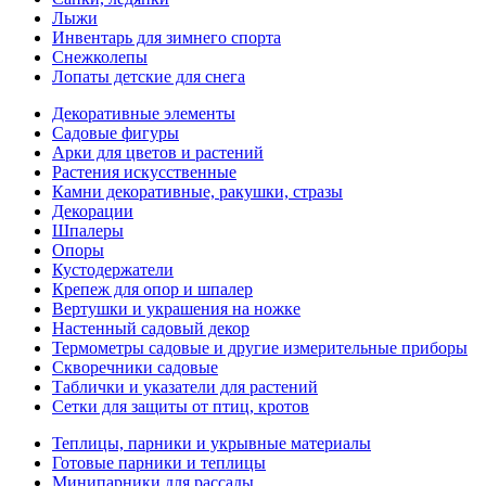
Лыжи
Инвентарь для зимнего спорта
Снежколепы
Лопаты детские для снега
Декоративные элементы
Садовые фигуры
Арки для цветов и растений
Растения искусственные
Камни декоративные, ракушки, стразы
Декорации
Шпалеры
Опоры
Кустодержатели
Крепеж для опор и шпалер
Вертушки и украшения на ножке
Настенный садовый декор
Термометры садовые и другие измерительные приборы
Скворечники садовые
Таблички и указатели для растений
Сетки для защиты от птиц, кротов
Теплицы, парники и укрывные материалы
Готовые парники и теплицы
Минипарники для рассады