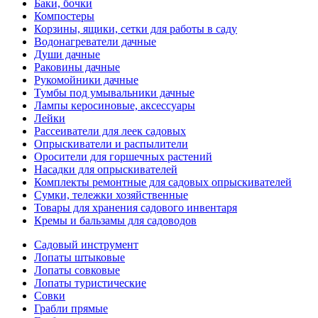
Баки, бочки
Компостеры
Корзины, ящики, сетки для работы в саду
Водонагреватели дачные
Души дачные
Раковины дачные
Рукомойники дачные
Тумбы под умывальники дачные
Лампы керосиновые, аксессуары
Лейки
Рассеиватели для леек садовых
Опрыскиватели и распылители
Оросители для горшечных растений
Насадки для опрыскивателей
Комплекты ремонтные для садовых опрыскивателей
Сумки, тележки хозяйственные
Товары для хранения садового инвентаря
Кремы и бальзамы для садоводов
Садовый инструмент
Лопаты штыковые
Лопаты совковые
Лопаты туристические
Совки
Грабли прямые