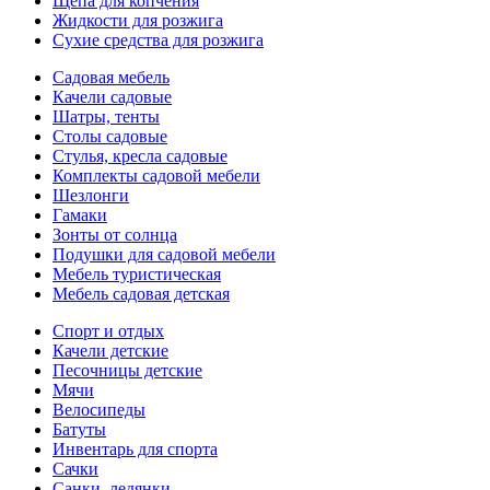
Щепа для копчения
Жидкости для розжига
Сухие средства для розжига
Садовая мебель
Качели садовые
Шатры, тенты
Столы садовые
Стулья, кресла садовые
Комплекты садовой мебели
Шезлонги
Гамаки
Зонты от солнца
Подушки для садовой мебели
Мебель туристическая
Мебель садовая детская
Спорт и отдых
Качели детские
Песочницы детские
Мячи
Велосипеды
Батуты
Инвентарь для спорта
Сачки
Санки, ледянки