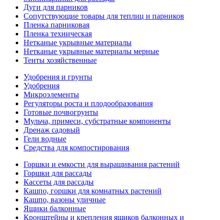
Дуги для парников
Сопутствующие товары для теплиц и парников
Пленка парниковая
Пленка техническая
Нетканые укрывные материалы
Нетканые укрывные материалы мерные
Тенты хозяйственные
Удобрения и грунты
Удобрения
Микроэлементы
Регуляторы роста и плодообразования
Готовые почвогрунты
Мульча, примеси, субстратные компоненты
Дренаж садовый
Гели водные
Средства для компостирования
Горшки и емкости для выращивания растений
Горшки для рассады
Кассеты для рассады
Кашпо, горшки для комнатных растений
Кашпо, вазоны уличные
Ящики балконные
Кронштейны и крепления ящиков балконных и