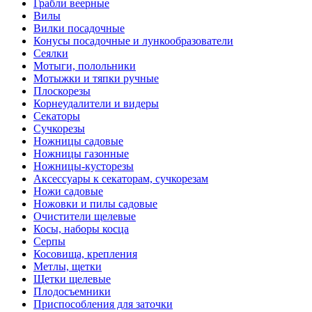
Грабли веерные
Вилы
Вилки посадочные
Конусы посадочные и лункообразователи
Сеялки
Мотыги, полольники
Мотыжки и тяпки ручные
Плоскорезы
Корнеудалители и видеры
Секаторы
Сучкорезы
Ножницы садовые
Ножницы газонные
Ножницы-кусторезы
Аксессуары к секаторам, сучкорезам
Ножи садовые
Ножовки и пилы садовые
Очистители щелевые
Косы, наборы косца
Серпы
Косовища, крепления
Метлы, щетки
Щетки щелевые
Плодосъемники
Приспособления для заточки