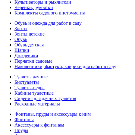
Культиваторы и рыхлители
Черенки, рукоятки
Комплекты садового инструмента
Обувь и одежда для работ в саду
Зонты
Зонты детские
Обувь
Обувь детская
Шапки
Дождевики
Перчатки садовые
Наколенники, фартуки, коврики для работ в саду
Туалеты дачные
Биотуалеты
Туалеты-ведра
Кабины туалетные
Сидения для дачных туалетов
Расходные материалы
Фонтаны, пруды и аксессуары к ним
Фонтаны
Аксессуары к фонтанам
Пруды