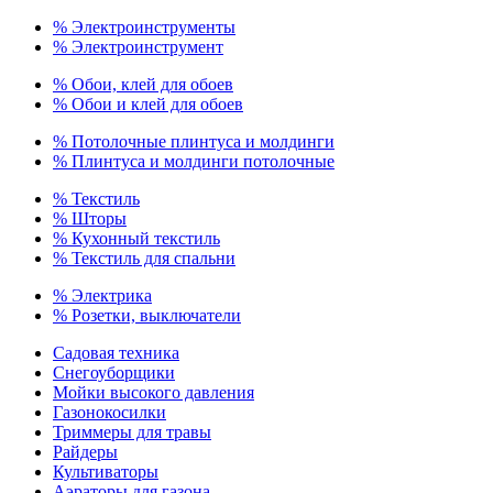
% Электроинструменты
% Электроинструмент
% Обои, клей для обоев
% Обои и клей для обоев
% Потолочные плинтуса и молдинги
% Плинтуса и молдинги потолочные
% Текстиль
% Шторы
% Кухонный текстиль
% Текстиль для спальни
% Электрика
% Розетки, выключатели
Садовая техника
Снегоуборщики
Мойки высокого давления
Газонокосилки
Триммеры для травы
Райдеры
Культиваторы
Аэраторы для газона