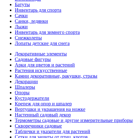
Батуты
Инвентарь для спорта
Сачки
Санки, ледянки
Лыжи
Инвентарь для зимнего спорта
Снежколепы
Лопаты детские для снега
Декоративные элементы
Садовые фигуры
Арки для цветов и растений
Растения искусственные
Камни декоративные, ракушки, стразы
Декорации
Шпалеры
Опоры
Кустодержатели
Крепеж для опор и шпалер
Вертушки и украшения на ножке
Настенный садовый декор
Термометры садовые и другие измерительные приборы
Скворечники садовые
Таблички и указатели для растений
Сетки для защиты от птиц, кротов