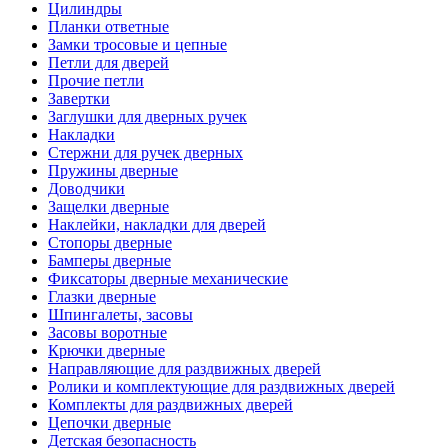
Цилиндры
Планки ответные
Замки тросовые и цепные
Петли для дверей
Прочие петли
Завертки
Заглушки для дверных ручек
Накладки
Стержни для ручек дверных
Пружины дверные
Доводчики
Защелки дверные
Наклейки, накладки для дверей
Стопоры дверные
Бамперы дверные
Фиксаторы дверные механические
Глазки дверные
Шпингалеты, засовы
Засовы воротные
Крючки дверные
Направляющие для раздвижных дверей
Ролики и комплектующие для раздвижных дверей
Комплекты для раздвижных дверей
Цепочки дверные
Детская безопасность