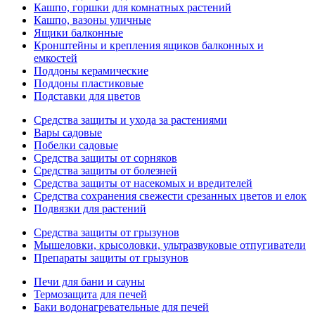
Кашпо, горшки для комнатных растений
Кашпо, вазоны уличные
Ящики балконные
Кронштейны и крепления ящиков балконных и
емкостей
Поддоны керамические
Поддоны пластиковые
Подставки для цветов
Средства защиты и ухода за растениями
Вары садовые
Побелки садовые
Средства защиты от сорняков
Средства защиты от болезней
Средства защиты от насекомых и вредителей
Средства сохранения свежести срезанных цветов и елок
Подвязки для растений
Средства защиты от грызунов
Мышеловки, крысоловки, ультразвуковые отпугиватели
Препараты защиты от грызунов
Печи для бани и сауны
Термозащита для печей
Баки водонагревательные для печей