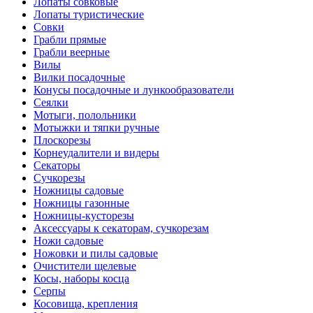
Лопаты совковые
Лопаты туристические
Совки
Грабли прямые
Грабли веерные
Вилы
Вилки посадочные
Конусы посадочные и лункообразователи
Сеялки
Мотыги, полольники
Мотыжки и тяпки ручные
Плоскорезы
Корнеудалители и видеры
Секаторы
Сучкорезы
Ножницы садовые
Ножницы газонные
Ножницы-кусторезы
Аксессуары к секаторам, сучкорезам
Ножи садовые
Ножовки и пилы садовые
Очистители щелевые
Косы, наборы косца
Серпы
Косовища, крепления