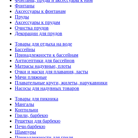
Фонтаны, пруды и аксессуары к ним
Фонтаны
Аксессуары к фонтанам
Пруды
Аксессуары к прудам
Очистка прудов
Декорации для прудов
Товары для отдыха на воде
Бассейны
Принадлежности к бассейнам
Антисептики для бассейнов
Матраcы надувные, плоты
Очки и маски для плавания, ласты
Мячи пляжные
Плавательные круги, жилеты, нарукавники
Насосы для надувных товаров
Товары для пикника
Мангалы
Коптильни
Грили, барбекю
Решетки для барбекю
Печи-барбекю
Шампуры
Принадлежности для гриля