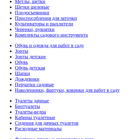
Метлы, щетки
Щетки щелевые
Плодосъемники
Приспособления для заточки
Культиваторы и рыхлители
Черенки, рукоятки
Комплекты садового инструмента
Обувь и одежда для работ в саду
Зонты
Зонты детские
Обувь
Обувь детская
Шапки
Дождевики
Перчатки садовые
Наколенники, фартуки, коврики для работ в саду
Туалеты дачные
Биотуалеты
Туалеты-ведра
Кабины туалетные
Сидения для дачных туалетов
Расходные материалы