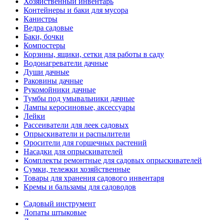
Хозяйственный инвентарь
Контейнеры и баки для мусора
Канистры
Ведра садовые
Баки, бочки
Компостеры
Корзины, ящики, сетки для работы в саду
Водонагреватели дачные
Души дачные
Раковины дачные
Рукомойники дачные
Тумбы под умывальники дачные
Лампы керосиновые, аксессуары
Лейки
Рассеиватели для леек садовых
Опрыскиватели и распылители
Оросители для горшечных растений
Насадки для опрыскивателей
Комплекты ремонтные для садовых опрыскивателей
Сумки, тележки хозяйственные
Товары для хранения садового инвентаря
Кремы и бальзамы для садоводов
Садовый инструмент
Лопаты штыковые