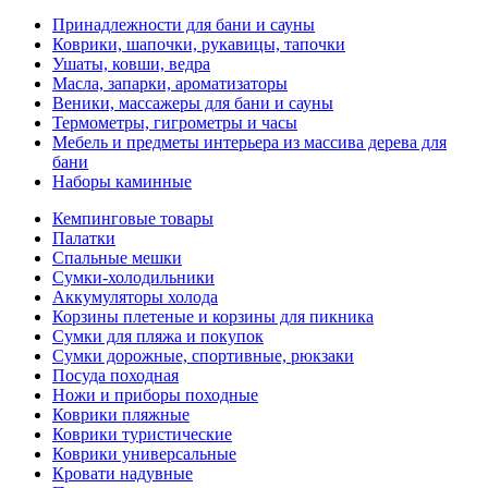
Принадлежности для бани и сауны
Коврики, шапочки, рукавицы, тапочки
Ушаты, ковши, ведра
Масла, запарки, ароматизаторы
Веники, массажеры для бани и сауны
Термометры, гигрометры и часы
Мебель и предметы интерьера из массива дерева для
бани
Наборы каминные
Кемпинговые товары
Палатки
Спальные мешки
Сумки-холодильники
Аккумуляторы холода
Корзины плетеные и корзины для пикника
Сумки для пляжа и покупок
Сумки дорожные, спортивные, рюкзаки
Посуда походная
Ножи и приборы походные
Коврики пляжные
Коврики туристические
Коврики универсальные
Кровати надувные