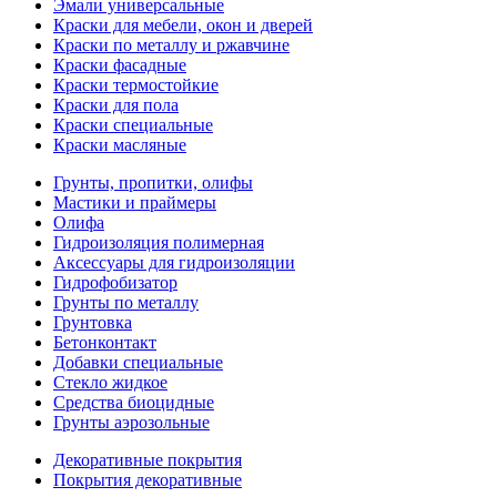
Эмали универсальные
Краски для мебели, окон и дверей
Краски по металлу и ржавчине
Краски фасадные
Краски термостойкие
Краски для пола
Краски специальные
Краски масляные
Грунты, пропитки, олифы
Мастики и праймеры
Олифа
Гидроизоляция полимерная
Аксессуары для гидроизоляции
Гидрофобизатор
Грунты по металлу
Грунтовка
Бетонконтакт
Добавки специальные
Стекло жидкое
Средства биоцидные
Грунты аэрозольные
Декоративные покрытия
Покрытия декоративные