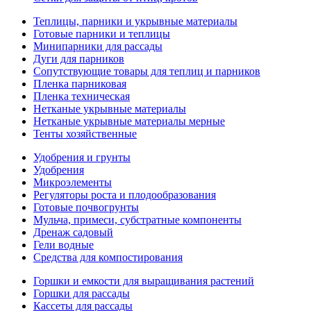
Теплицы, парники и укрывные материалы
Готовые парники и теплицы
Минипарники для рассады
Дуги для парников
Сопутствующие товары для теплиц и парников
Пленка парниковая
Пленка техническая
Нетканые укрывные материалы
Нетканые укрывные материалы мерные
Тенты хозяйственные
Удобрения и грунты
Удобрения
Микроэлементы
Регуляторы роста и плодообразования
Готовые почвогрунты
Мульча, примеси, субстратные компоненты
Дренаж садовый
Гели водные
Средства для компостирования
Горшки и емкости для выращивания растений
Горшки для рассады
Кассеты для рассады