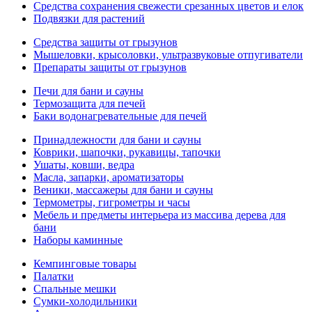
Средства сохранения свежести срезанных цветов и елок
Подвязки для растений
Средства защиты от грызунов
Мышеловки, крысоловки, ультразвуковые отпугиватели
Препараты защиты от грызунов
Печи для бани и сауны
Термозащита для печей
Баки водонагревательные для печей
Принадлежности для бани и сауны
Коврики, шапочки, рукавицы, тапочки
Ушаты, ковши, ведра
Масла, запарки, ароматизаторы
Веники, массажеры для бани и сауны
Термометры, гигрометры и часы
Мебель и предметы интерьера из массива дерева для
бани
Наборы каминные
Кемпинговые товары
Палатки
Спальные мешки
Сумки-холодильники