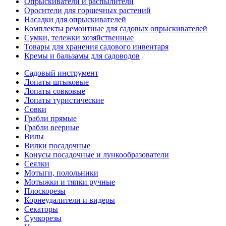
Опрыскиватели и распылители
Оросители для горшечных растений
Насадки для опрыскивателей
Комплекты ремонтные для садовых опрыскивателей
Сумки, тележки хозяйственные
Товары для хранения садового инвентаря
Кремы и бальзамы для садоводов
Садовый инструмент
Лопаты штыковые
Лопаты совковые
Лопаты туристические
Совки
Грабли прямые
Грабли веерные
Вилы
Вилки посадочные
Конусы посадочные и лункообразователи
Сеялки
Мотыги, полольники
Мотыжки и тяпки ручные
Плоскорезы
Корнеудалители и видеры
Секаторы
Сучкорезы