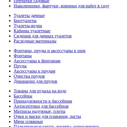
Перчатки садовые
Наколенники, фартуки, коврики для работ в саду
Туалеты дачные
Биотуалеты
Туалеты-ведра
Кабины туалетные
Сидения для дачных туалетов
Расходные материалы
Фонтаны, пруды и аксессуары к ним
Фонтаны
Аксессуары к фонтанам
Пруды
Аксессуары к прудам
Очистка прудов
Декорации для прудов
Товары для отдыха на воде
Бассейны
Принадлежности к бассейнам
Антисептики для бассейнов
Матраcы надувные, плоты
Очки и маски для плавания, ласты
Мячи пляжные
Плавательные круги, жилеты, нарукавники