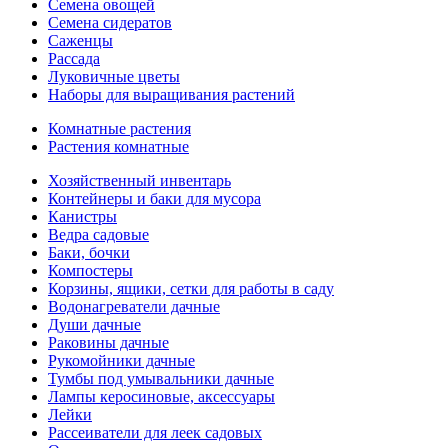
Семена овощей
Семена сидератов
Саженцы
Рассада
Луковичные цветы
Наборы для выращивания растений
Комнатные растения
Растения комнатные
Хозяйственный инвентарь
Контейнеры и баки для мусора
Канистры
Ведра садовые
Баки, бочки
Компостеры
Корзины, ящики, сетки для работы в саду
Водонагреватели дачные
Души дачные
Раковины дачные
Рукомойники дачные
Тумбы под умывальники дачные
Лампы керосиновые, аксессуары
Лейки
Рассеиватели для леек садовых