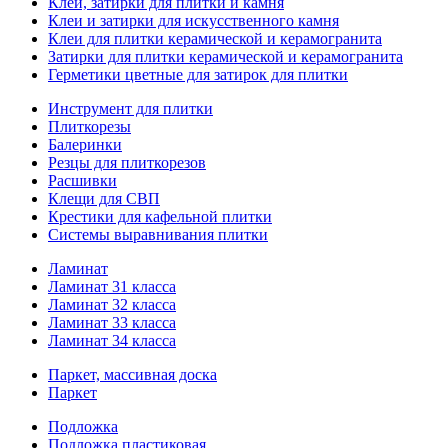
Клей, затирки для плитки и камня
Клеи и затирки для искусственного камня
Клеи для плитки керамической и керамогранита
Затирки для плитки керамической и керамогранита
Герметики цветные для затирок для плитки
Инструмент для плитки
Плиткорезы
Балеринки
Резцы для плиткорезов
Расшивки
Клещи для СВП
Крестики для кафельной плитки
Системы выравнивания плитки
Ламинат
Ламинат 31 класса
Ламинат 32 класса
Ламинат 33 класса
Ламинат 34 класса
Паркет, массивная доска
Паркет
Подложка
Подложка пластиковая